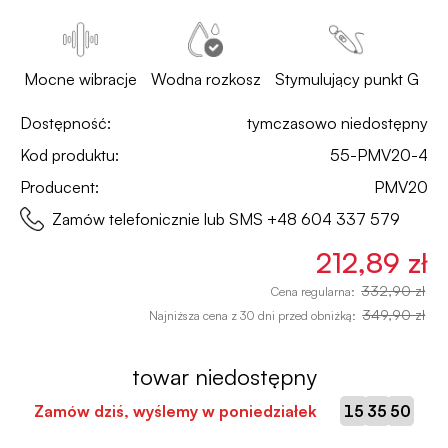
Mocne wibracje
Wodna rozkosz
Stymulujący punkt G
Dostępność:
tymczasowo niedostępny
Kod produktu:
55-PMV20-4
Producent:
PMV20
Zamów telefonicznie lub SMS
+48 604 337 579
212,89 zł
332,90 zł
Cena regularna:
349,90 zł
Najniższa cena z 30 dni przed obniżką:
towar niedostępny
:
:
Zamów dziś, wyślemy w poniedziałek
15
35
49