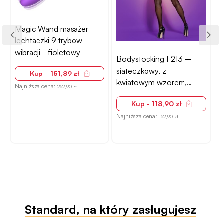
Bodystocking F213 –
Lina BDSM do
siateczkowy, z
krępowania – 5 m,
kwiatowym wzorem,
N
nylonowa, czerwona,
otwarty krok
miękka dla skóry
Kup - 118,90 zł
Kup - 57,90 zł
Najniższa cena:
152,90 zł
Najniższa cena:
118,90 zł
Standard, na który zasługujesz