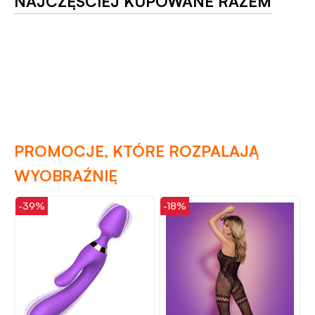
NAJCZĘŚCIEJ KUPOWANE RAZEM
PROMOCJE, KTÓRE ROZPALAJĄ
WYOBRAŹNIĘ
-18%
-49%
-