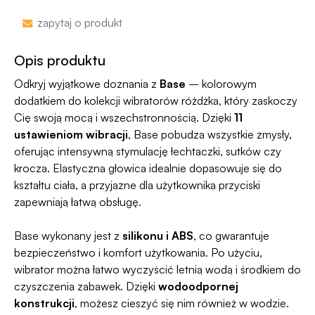
nazwa sklepu nie pojawi się na przelewie.
Zakupy bez obaw – jeśli zmienisz zdanie, masz
zapytaj o produkt
100 dni na zwrot. Sam proces jesy niezwykle
Jako jedyni w Polsce dajemy Gwarancję
prosty, ponieważ
jesteśmy uczestnikiem
Dyskrecji — jeśli ją naruszymy, zwrócimy Ci
Opis produktu
programu Wygodne Zwroty®
.
pieniądze 🧡
Odkryj wyjątkowe doznania z
Base
– kolorowym
dodatkiem do kolekcji wibratorów różdżka, który zaskoczy
Cię swoją mocą i wszechstronnością. Dzięki
11
ustawieniom wibracji
, Base pobudza wszystkie zmysły,
oferując intensywną stymulację łechtaczki, sutków czy
krocza. Elastyczna głowica idealnie dopasowuje się do
kształtu ciała, a przyjazne dla użytkownika przyciski
zapewniają łatwą obsługę.
Base wykonany jest z
silikonu i ABS
, co gwarantuje
bezpieczeństwo i komfort użytkowania. Po użyciu,
wibrator można łatwo wyczyścić letnią wodą i środkiem do
czyszczenia zabawek. Dzięki
wodoodpornej
konstrukcji
, możesz cieszyć się nim również w wodzie.