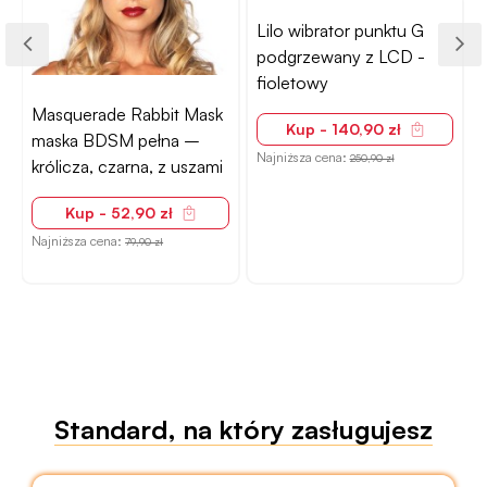
Lilo wibrator punktu G
–
podgrzewany z LCD -
r
fioletowy
Masquerade Rabbit Mask
Kup - 140,90 zł
maska BDSM pełna –
Najniższa cena:
N
250,90 zł
królicza, czarna, z uszami
Kup - 52,90 zł
Najniższa cena:
79,90 zł
Standard, na który zasługujesz