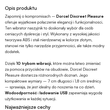
Jako jedyni w Polsce dajemy Gwarancję
prosty, ponieważ
jesteśmy uczestnikiem
Dyskrecji — jeśli ją naruszymy, zwrócimy Ci
Opis produktu
programu Wygodne Zwroty®
.
pieniądze 🧡
Zapomnij o kompromisach –
Dorcel Discreet Pleasure
oferuje wyjątkowe połączenie elegancji i funkcjonalności.
Ten wibrator naszyjnik to doskonały wybór dla osób
ceniących dyskrecję i styl. Wykonany z wysokiej jakości
tworzywa ABS i stali nierdzewnej w kolorze złotym,
stanowi nie tylko narzędzie przyjemności, ale także modny
dodatek.
Dzięki
10 trybom wibracji
, które można łatwo zmieniać
za pomocą przycisków na obudowie, Dorcel Discreet
Pleasure dostarcza różnorodnych doznań. Jego
kompaktowe wymiary – 7 cm długości i 1,8 cm średnicy
– sprawiają, że jest idealny do noszenia na co dzień.
Wodoodporność
i
ładowanie USB
zapewniają wygodę
użytkowania w każdej sytuacji.
Najważniejsze cechy