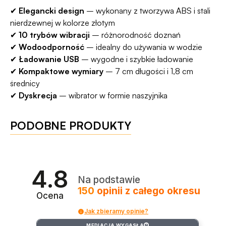
✔
Elegancki design
– wykonany z tworzywa ABS i stali
nierdzewnej w kolorze złotym
✔
10 trybów wibracji
– różnorodność doznań
✔
Wodoodporność
– idealny do używania w wodzie
✔
Ładowanie USB
– wygodne i szybkie ładowanie
✔
Kompaktowe wymiary
– 7 cm długości i 1,8 cm
średnicy
✔
Dyskrecja
– wibrator w formie naszyjnika
PODOBNE PRODUKTY
4.8
Na podstawie
150
opinii
z całego okresu
Ocena
Jak zbieramy opinie?
MEDIACJA WYGASŁA
?