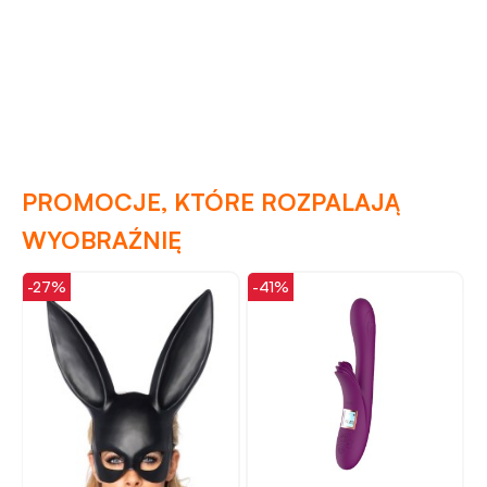
PROMOCJE, KTÓRE ROZPALAJĄ
WYOBRAŹNIĘ
-27%
-41%
-