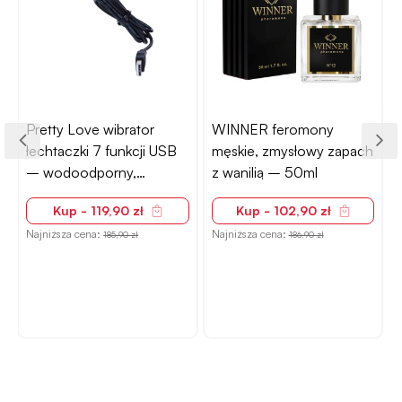
Pretty Love wibrator
WINNER feromony
łechtaczki 7 funkcji USB
męskie, zmysłowy zapach
– wodoodporny,
z wanilią – 50ml
silikonowy
Kup - 119,90 zł
Kup - 102,90 zł
Najniższa cena:
Najniższa cena:
N
185,90 zł
186,90 zł