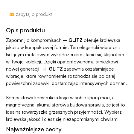
•
Dyskrecja nawet na wyciągu bankowym
-
nazwa sklepu nie pojawi się na przelewie.
Zakupy bez obaw – jeśli zmienisz zdanie, masz
zapytaj o produkt
100 dni na zwrot. Sam proces jesy niezwykle
Jako jedyni w Polsce dajemy Gwarancję
prosty, ponieważ
jesteśmy uczestnikiem
Dyskrecji — jeśli ją naruszymy, zwrócimy Ci
Opis produktu
programu Wygodne Zwroty®
.
pieniądze 🧡
Zapomnij o kompromisach –
GLITZ
oferuje królewską
jakość w kompaktowej formie. Ten elegancki wibrator z
lśniącym metalowym wykończeniem stanie się klejnotem
w Twojej kolekcji. Dzięki opatentowanemu silniczkowi
nowej generacji F-1,
GLITZ
zapewnia oszałamiające
wibracje, które równomiernie rozchodzą się po całej
powierzchni zabawki, dostarczając intensywnych doznań.
Kompaktowa konstrukcja kryje w sobie sporą moc, a
magnetyczna, akumulatorowa budowa sprawia, że jest to
idealna towarzyszka grzesznych przyjemności. Wybierz
królewską jakość i ciesz się niezapomnianymi chwilami.
Najważniejsze cechy