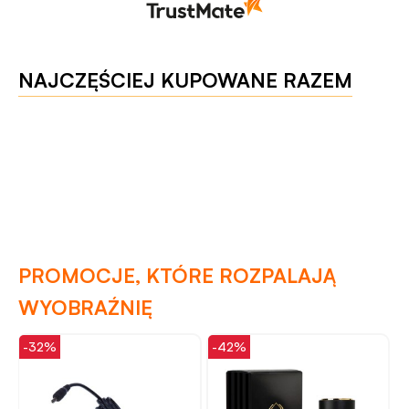
NAJCZĘŚCIEJ KUPOWANE RAZEM
PROMOCJE, KTÓRE ROZPALAJĄ
WYOBRAŹNIĘ
-32%
-42%
-