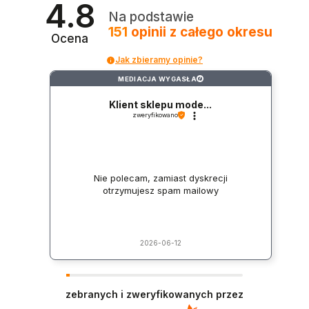
4.8
Na podstawie
151
opinii
z całego okresu
Ocena
Jak zbieramy opinie?
MEDIACJA WYGASŁA
?
Klient sklepu mode...
zweryfikowano
Nie polecam, zamiast dyskrecji
otrzymujesz spam mailowy
2026-06-12
zebranych i zweryfikowanych przez