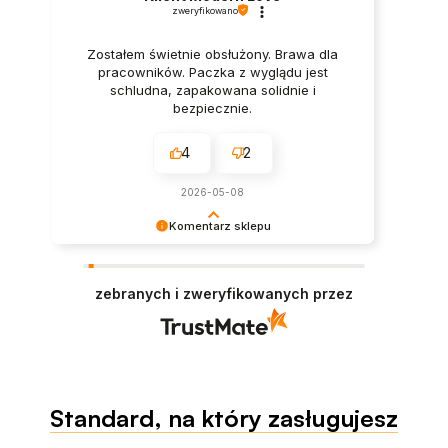
zweryfikowano
Zostałem świetnie obsłużony. Brawa dla
pracowników. Paczka z wyglądu jest
schludna, zapakowana solidnie i
bezpiecznie.
4
2
2026-05-08
Komentarz sklepu
Dziękujemy za pozostawienie nam tak dobrej
opinii. Naszym priorytetem jest satysfakcja
zebranych i zweryfikowanych przez
klienta i Twoja recenzja potwierdza nasze wysiłki
- dziękujemy raz jeszcze i mamy nadzieję - do
szybkiego zobaczenia!
Standard, na który zasługujesz