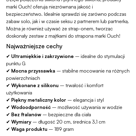
marki Ouch! oferują niezrównaną jakość i
bezpieczeństwo. Idealnie sprawdzi się zarówno podczas
zabaw solo, jak i w czasie seksu z partnerem lub partnerką.
Można je również używać ze strap-onem, tworząc
doskonały zestaw z majtkami do strapona marki Ouch!
Najważniejsze cechy
✔
Ultramiękkie i zakrzywione
– idealne do stymulacji
punktu G
✔
Mocna przyssawka
– stabilne mocowanie na różnych
powierzchniach
✔
Wykonane z silikonu
– trwałość i komfort
użytkowania
✔
Piękny metaliczny kolor
– elegancja i styl
✔
Wodoodporność
– możliwość używania w wodzie
✔
Bez ftalanów
– bezpieczne dla ciała
✔
Wymiary
– długość 20 cm, średnica 3,1 cm
✔
Waga produktu
– 189 gram