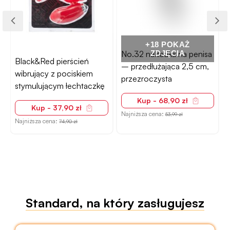
+18 POKAŻ
No.32 nakładka na penisa
ZDJĘCIA
Black&Red pierścień
– przedłużająca 2,5 cm,
wibrujący z pociskiem
przezroczysta
stymulującym łechtaczkę
Kup - 68,90 zł
Kup - 37,90 zł
Najniższa cena:
53,99 zł
Najniższa cena:
74,90 zł
N
Standard, na który zasługujesz