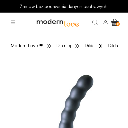
Zamów bez podawania danych osobowych!
»
»
»
Modern Love
❤
Dla niej
Dilda
Dilda ana