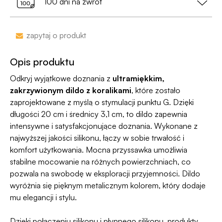
100 dni na zwrot
•
Dyskrecja nawet na wyciągu bankowym
-
nazwa sklepu nie pojawi się na przelewie.
Zakupy bez obaw – jeśli zmienisz zdanie, masz
zapytaj o produkt
100 dni na zwrot. Sam proces jesy niezwykle
Jako jedyni w Polsce dajemy Gwarancję
prosty, ponieważ
jesteśmy uczestnikiem
Dyskrecji — jeśli ją naruszymy, zwrócimy Ci
Opis produktu
programu Wygodne Zwroty®
.
pieniądze 🧡
Odkryj wyjątkowe doznania z
ultramiękkim,
zakrzywionym dildo z koralikami
, które zostało
zaprojektowane z myślą o stymulacji punktu G. Dzięki
długości 20 cm i średnicy 3,1 cm, to dildo zapewnia
intensywne i satysfakcjonujące doznania. Wykonane z
najwyższej jakości silikonu, łączy w sobie trwałość i
komfort użytkowania. Mocna przyssawka umożliwia
stabilne mocowanie na różnych powierzchniach, co
pozwala na swobodę w eksploracji przyjemności. Dildo
wyróżnia się pięknym metalicznym kolorem, który dodaje
mu elegancji i stylu.
Dzięki połączeniu silikonu i płynnego silikonu, produkty