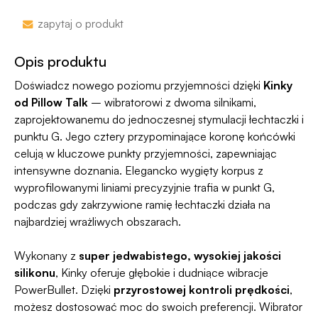
nazwa sklepu nie pojawi się na przelewie.
Zakupy bez obaw – jeśli zmienisz zdanie, masz
zapytaj o produkt
100 dni na zwrot. Sam proces jesy niezwykle
Jako jedyni w Polsce dajemy Gwarancję
prosty, ponieważ
jesteśmy uczestnikiem
Dyskrecji — jeśli ją naruszymy, zwrócimy Ci
Opis produktu
programu Wygodne Zwroty®
.
pieniądze 🧡
Doświadcz nowego poziomu przyjemności dzięki
Kinky
od Pillow Talk
– wibratorowi z dwoma silnikami,
zaprojektowanemu do jednoczesnej stymulacji łechtaczki i
punktu G. Jego cztery przypominające koronę końcówki
celują w kluczowe punkty przyjemności, zapewniając
intensywne doznania. Elegancko wygięty korpus z
wyprofilowanymi liniami precyzyjnie trafia w punkt G,
podczas gdy zakrzywione ramię łechtaczki działa na
najbardziej wrażliwych obszarach.
Wykonany z
super jedwabistego, wysokiej jakości
silikonu
, Kinky oferuje głębokie i dudniące wibracje
PowerBullet. Dzięki
przyrostowej kontroli prędkości
,
możesz dostosować moc do swoich preferencji. Wibrator