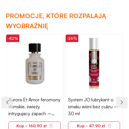
PROMOCJE, KTÓRE ROZPALAJĄ
WYOBRAŹNIĘ
-42%
-26%
-
Aurora Et Amor feromony
System JO lubrykant o
damskie, świeży
smaku wiśni bez cukru –
intrygujący zapach –
30 ml
50ml
Kup - 160,90 zł
Kup - 47,90 zł