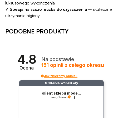
luksusowego wykończenia
✔
Specjalna szczoteczka do czyszczenia
– skuteczne
utrzymanie higieny
PODOBNE PRODUKTY
4.8
Na podstawie
151
opinii
z całego okresu
Ocena
Jak zbieramy opinie?
MEDIACJA WYGASŁA
?
Klient sklepu mode...
zweryfikowano