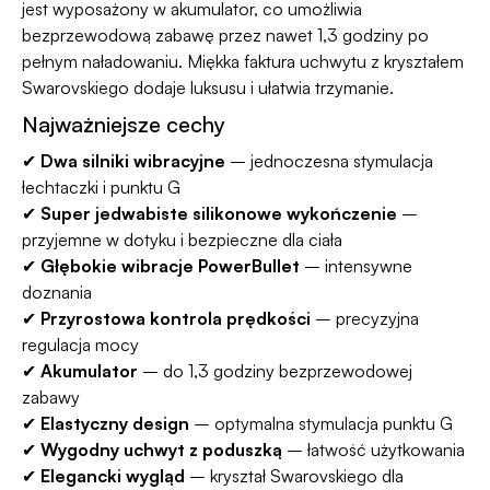
jest wyposażony w akumulator, co umożliwia
bezprzewodową zabawę przez nawet 1,3 godziny po
pełnym naładowaniu. Miękka faktura uchwytu z kryształem
Swarovskiego dodaje luksusu i ułatwia trzymanie.
Najważniejsze cechy
✔
Dwa silniki wibracyjne
– jednoczesna stymulacja
łechtaczki i punktu G
✔
Super jedwabiste silikonowe wykończenie
–
przyjemne w dotyku i bezpieczne dla ciała
✔
Głębokie wibracje PowerBullet
– intensywne
doznania
✔
Przyrostowa kontrola prędkości
– precyzyjna
regulacja mocy
✔
Akumulator
– do 1,3 godziny bezprzewodowej
zabawy
✔
Elastyczny design
– optymalna stymulacja punktu G
✔
Wygodny uchwyt z poduszką
– łatwość użytkowania
✔
Elegancki wygląd
– kryształ Swarovskiego dla