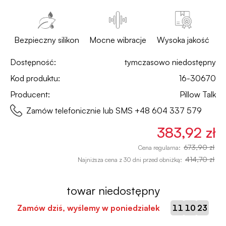
Bezpieczny silikon
Mocne wibracje
Wysoka jakość
Dostępność:
tymczasowo niedostępny
Kod produktu:
16-30670
Producent:
Pillow Talk
Zamów telefonicznie lub SMS
+48 604 337 579
383,92 zł
673,90 zł
Cena regularna:
414,70 zł
Najniższa cena z 30 dni przed obniżką:
towar niedostępny
:
:
Zamów dziś, wyślemy w poniedziałek
11
10
23