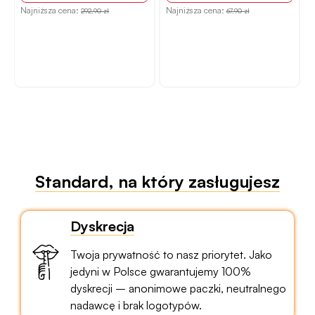
Najniższa cena:
Najniższa cena:
292,90 zł
67,90 zł
N
Standard, na który zasługujesz
Dyskrecja
Twoja prywatność to nasz priorytet. Jako
jedyni w Polsce gwarantujemy 100%
dyskrecji – anonimowe paczki, neutralnego
nadawcę i brak logotypów.