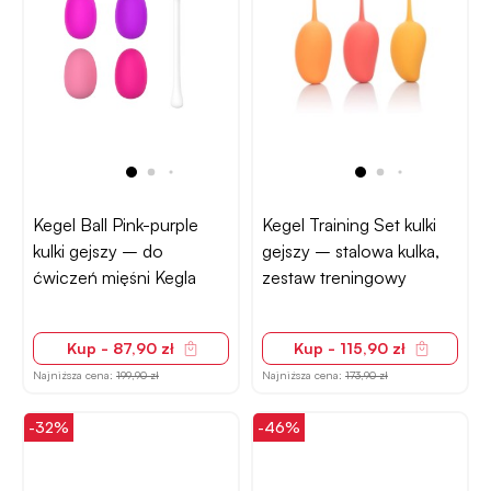
Kegel Ball Pink-purple
Kegel Training Set kulki
kulki gejszy – do
gejszy – stalowa kulka,
ćwiczeń mięśni Kegla
zestaw treningowy
Kup - 87,90 zł
Kup - 115,90 zł
Najniższa cena:
199,90 zł
Najniższa cena:
173,90 zł
-32%
-46%