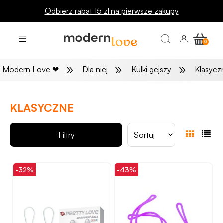
Odbierz rabat 15 zł na pierwsze zakupy
»
»
»
Modern Love
❤
Dla niej
Kulki gejszy
Klasycz
KLASYCZNE
Filtry
Sortuj
-32%
-43%