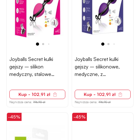
Joyballs Secret kulki
Joyballs Secret kulki
gejszy – silikon
gejszy – silikonowe,
medyczny, stalowe
medyczne, z
obciążenie
obciążeniem
Kup - 102,91 zł
Kup - 102,91 zł
Najniższa cena:
196,90 zł
Najniższa cena:
196,90 zł
-45%
-45%