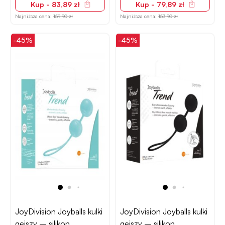
Kup - 83,89 zł
Kup - 79,89 zł
Najniższa cena:
159,90 zł
Najniższa cena:
153,90 zł
-45%
-45%
JoyDivision Joyballs kulki
JoyDivision Joyballs kulki
gejszy – silikon
gejszy – silikon