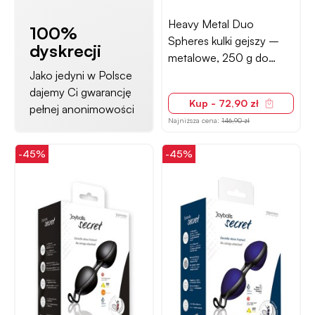
Heavy Metal Duo
100%
Spheres kulki gejszy –
dyskrecji
metalowe, 250 g do
mięśni Kegla
Jako jedyni w Polsce
dajemy Ci gwarancję
Kup - 72,90 zł
pełnej anonimowości
Najniższa cena:
146,90 zł
-45%
-45%