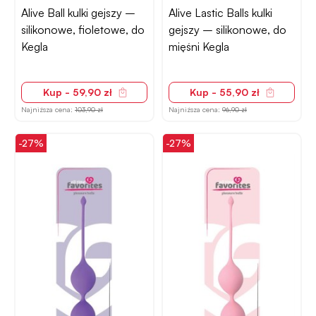
Alive Ball kulki gejszy –
Alive Lastic Balls kulki
silikonowe, fioletowe, do
gejszy – silikonowe, do
Kegla
mięśni Kegla
Kup - 59,90 zł
Kup - 55,90 zł
Najniższa cena:
103,90 zł
Najniższa cena:
96,90 zł
-27%
-27%