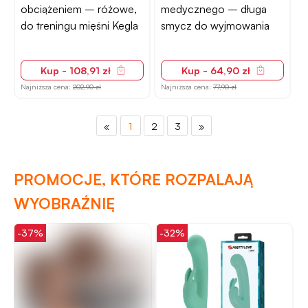
obciążeniem – różowe,
medycznego – długa
do treningu mięśni Kegla
smycz do wyjmowania
Kup - 108,91 zł
Kup - 64,90 zł
Najniższa cena:
202,90 zł
Najniższa cena:
77,90 zł
«
1
2
3
»
PROMOCJE, KTÓRE ROZPALAJĄ
WYOBRAŹNIĘ
-37%
-32%
-