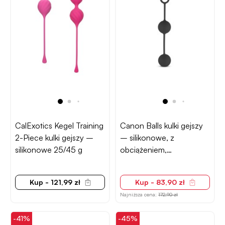
CalExotics Kegel Training
Canon Balls kulki gejszy
2-Piece kulki gejszy –
– silikonowe, z
silikonowe 25/45 g
obciążeniem,
wodoodporne
Kup - 121,99 zł
Kup - 83,90 zł
Najniższa cena:
172,90 zł
-41%
-45%