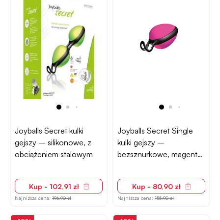
Joyballs Secret kulki
Joyballs Secret Single
gejszy – silikonowe, z
kulki gejszy –
obciążeniem stalowym
bezsznurkowe, magenta-
czarne
Kup - 102,91 zł
Kup - 80,90 zł
Najniższa cena:
196,90 zł
Najniższa cena:
155,90 zł