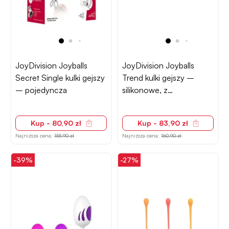
JoyDivision Joyballs
JoyDivision Joyballs
Secret Single kulki gejszy
Trend kulki gejszy –
– pojedyncza
silikonowe, z
obciążeniem
Kup - 80,90 zł
Kup - 83,90 zł
Najniższa cena:
155,90 zł
Najniższa cena:
160,90 zł
-39%
-27%