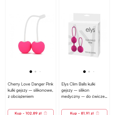
Cherry Love Danger Pink
Elys Clim Balls kulki
kulki gejszy – silikonowe,
gejszy – silikon
z obciążeniem
medyczny – do ćwiczeń
Kegla
Kup - 102,89 zł
Kup - 81,91 zł