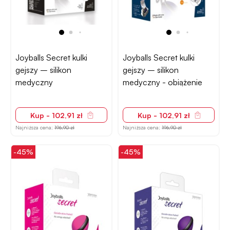
Joyballs Secret kulki
Joyballs Secret kulki
gejszy – silikon
gejszy – silikon
medyczny
medyczny - obiążenie
Kup - 102,91 zł
Kup - 102,91 zł
Najniższa cena:
196,90 zł
Najniższa cena:
196,90 zł
-45%
-45%