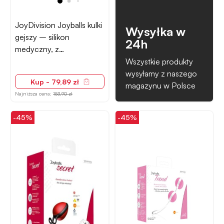
JoyDivision Joyballs kulki
Wysyłka w
gejszy – silikon
24h
medyczny, z
obciążeniem
Wszystkie produkty
wysyłamy z naszego
Kup - 79,89 zł
magazynu w Polsce
Najniższa cena:
153,90 zł
-45%
-45%