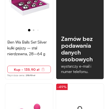
Zamów bez
Ben Wa Balls Set Silver
podawania
kulki gejszy – stal
danych
nierdzewna, 28–64 g
osobowych
wystarczy e-mail i
Kup - 135,90 zł
numer telefonu.
Najniższa cena:
218,90 zł
-49%