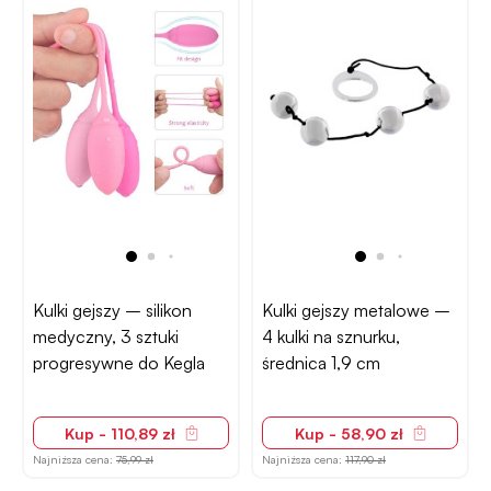
Kulki gejszy – silikon
Kulki gejszy metalowe –
medyczny, 3 sztuki
4 kulki na sznurku,
progresywne do Kegla
średnica 1,9 cm
Kup - 110,89 zł
Kup - 58,90 zł
Najniższa cena:
75,99 zł
Najniższa cena:
117,90 zł