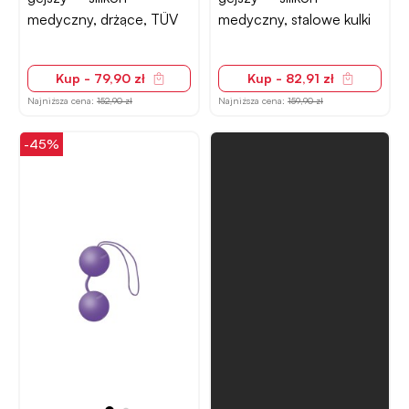
medyczny, drżące, TÜV
medyczny, stalowe kulki
Kup - 79,90 zł
Kup - 82,91 zł
Najniższa cena:
152,90 zł
Najniższa cena:
159,90 zł
-45%