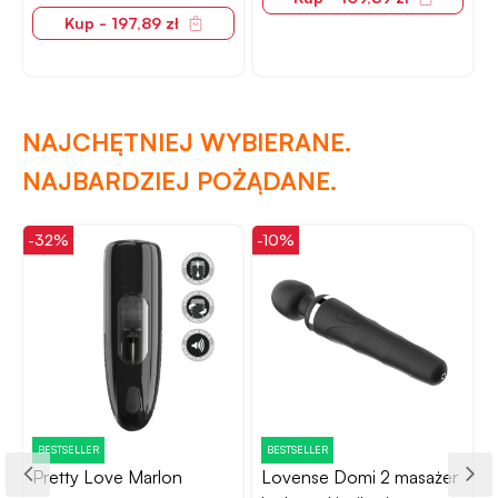
Kup - 197,89 zł
NAJCHĘTNIEJ WYBIERANE.
NAJBARDZIEJ POŻĄDANE.
-32%
-10%
-
BESTSELLER
BESTSELLER
Pretty Love Marlon
Lovense Domi 2 masażer