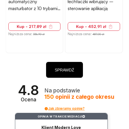
automatyczny
łechtaczki wibrujący –
masturbator z 10 trybami
sterowanie aplikacją
stymulacji
Kup - 217,89 zł
Kup - 452,91 zł
Najniższa cena:
Najniższa cena:
N
336,90 zł
487,00 zł
SPRAWDŹ
4.8
Na podstawie
150
opinii
z całego okresu
Ocena
Jak zbieramy opinie?
OPINIA W TRAKCIE MEDIACJI
?
Klient Modern Love