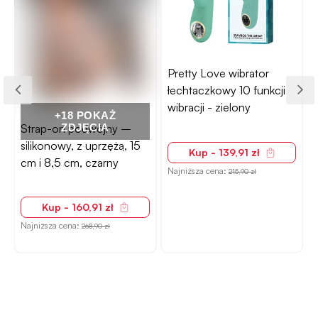
Pretty Love wibrator
łechtaczkowy 10 funkcji
wibracji - zielony
+18 POKAŻ
Strap-on podwójny –
ZDJĘCIA
silikonowy, z uprzężą, 15
Kup - 139,91 zł
cm i 8,5 cm, czarny
Najniższa cena:
215,90 zł
Kup - 160,91 zł
N
Najniższa cena:
268,90 zł