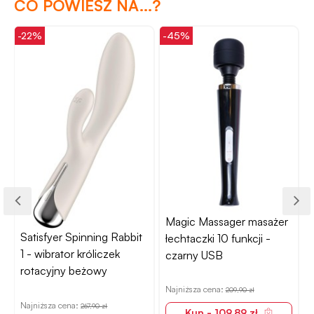
CO POWIESZ NA...?
-22%
-45%
-
Magic Massager masażer
Satisfyer Spinning Rabbit
N
łechtaczki 10 funkcji -
1 - wibrator króliczek
czarny USB
rotacyjny beżowy
Najniższa cena:
209,90 zł
Najniższa cena:
267,90 zł
Kup - 109,89 zł