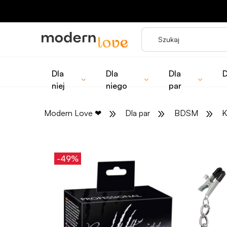
Dla
Dla
Dla
D
niej
niego
par
»
»
»
Modern Love
❤
Dla par
BDSM
K
-49%