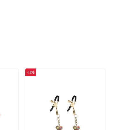
-15%
-37%