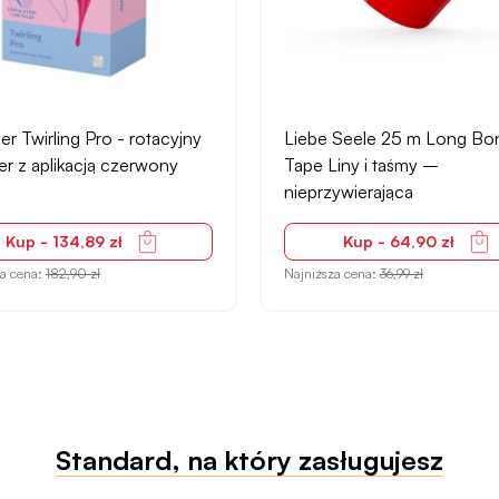
 Seele 25 m Long Bondage
Liebe Seele Gold Nipple C
iny i taśmy –
klamerki na sutki – regulow
ywierająca
złote
Kup - 64,90 zł
Kup - 83,90 zł
za cena:
36,99 zł
Najniższa cena:
98,90 zł
Standard, na który zasługujesz