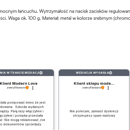
mocnym łańcuchu. Wytrzymałość na nacisk zacisków regulowana
ości. Waga ok. 100 g. Materiał: metal w kolorze srebrnym (chro
INIA W TRAKCIE MEDIACJI
MEDIACJA WYGASŁA
?
?
Klient Modern Love
Klient sklepu mode...
zweryfikowano
zweryfikowano
stała pompować mimo że jest
adowana . Szkoda wydanych
iędzy. Parę razy włączyłem i
Nie polecam, zamiast dyskrecji
ączyłem i pompka przestała
otrzymujesz spam mailowy
ać .Nie mogę reklamować ,nie
ło dokumentów sprzedaży.