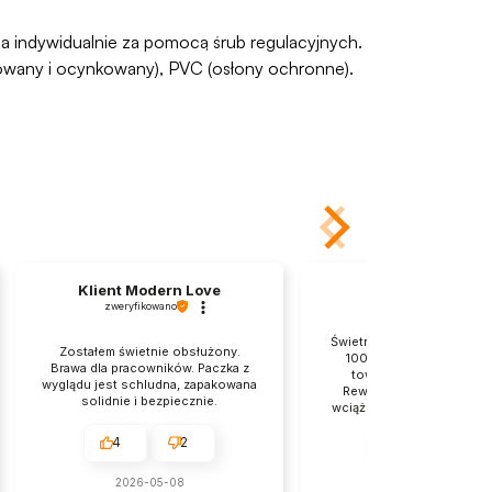
 indywidualnie za pomocą śrub regulacyjnych.
mowany i ocynkowany), PVC (osłony ochronne).
Klient Modern Love
Zbigniew
zweryfikowano
zweryfikowano
Świetnie zabezpieczona pr
Zostałem świetnie obsłużony.
100% dyskrecji 👍️ Zam
Brawa dla pracowników. Paczka z
towar dotarł bardzo sz
wyglądu jest schludna, zapakowana
Rewelacyjny sklep, do k
solidnie i bezpiecznie.
wciąż wracam z wielką chęc
❤️
4
2
4
2
2026-05-08
2026-05-07