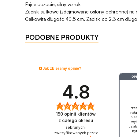
Fajne uczucie, silny wzrok!
Zaciski sutkowe (zdejmowane osłony ochronne) na 
Całkowita długość 43,5 cm. Zaciski co 2,3 cm dług
PODOBNE PRODUKTY
Jak zbieramy opinie?
OP
4.8
Prze
nał
150
opinii klientów
pien
z całego okresu
wył
dział
zebranych i
by
zweryfikowanych przez