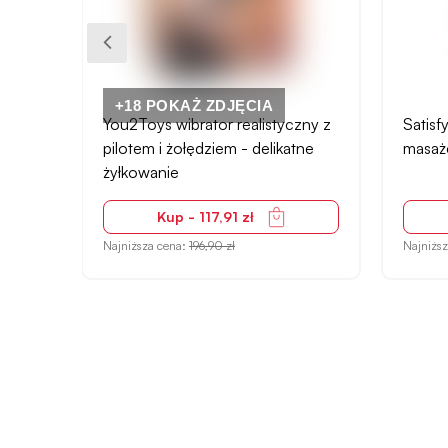
zny z
Satisfyer Twirling Pro - rotacyjny
Liebe
tne
masażer z aplikacją czerwony
Tape L
nieprz
Kup - 134,89 zł
Najniższa cena:
182,90 zł
Najniżs