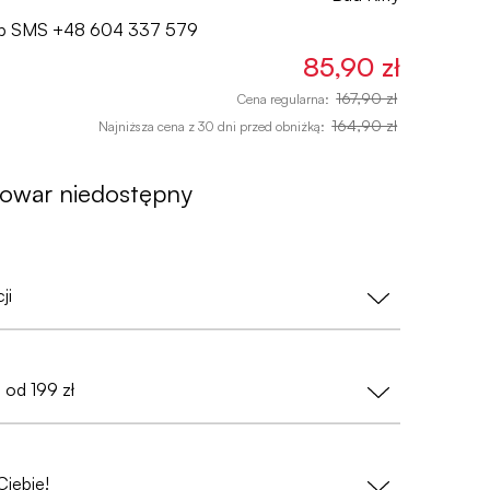
lub SMS
+48 604 337 579
85,90 zł
167,90 zł
Cena regularna:
164,90 zł
Najniższa cena z 30 dni przed obniżką:
towar niedostępny
ji
nasz priorytet!
od 199 zł
wać danych osobowych
— wystarczy nam tylko
fonu (przy zamówieniach do Paczkomatów);
 i ciesz się
bezpłatną dostawą
. Szybko,
atkowych warunków.
Ciebie!
łkowicie anonimowa
, pozbawiona jakichkolwiek