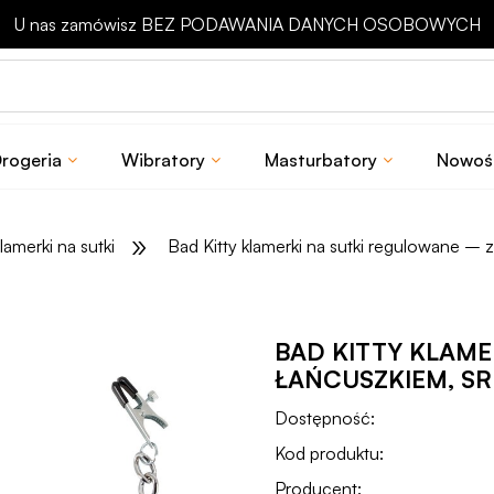
Odbierz rabat 15 zł na pierwsze zakupy
rogeria
Wibratory
Masturbatory
Nowoś
»
lamerki na sutki
Bad Kitty klamerki na sutki regulowane – 
BAD KITTY KLAME
ŁAŃCUSZKIEM, S
Dostępność:
Kod produktu:
Producent: