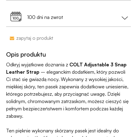
• Na etykiecie znajdzie się
neutralny nadawca
,
kolejny dzień roboczy.
Dostawa do Paczkomatu już od 9,99 zł lub
0 zł
a nie nazwa sklepu;
99% przesyłek dociera następnego dnia!
przy zamówieniu za min. 199 zł
100 dni na zwrot
•
Dyskrecja nawet na wyciągu bankowym
-
nazwa sklepu nie pojawi się na przelewie.
Zakupy bez obaw – jeśli zmienisz zdanie, masz
zapytaj o produkt
100 dni na zwrot. Sam proces jesy niezwykle
Jako jedyni w Polsce dajemy Gwarancję
prosty, ponieważ
jesteśmy uczestnikiem
Dyskrecji — jeśli ją naruszymy, zwrócimy Ci
Opis produktu
programu Wygodne Zwroty®
.
pieniądze 🧡
Odkryj wyjątkowe doznania z
COLT Adjustable 3 Snap
Leather Strap
– eleganckim dodatkiem, który pozwoli
Ci stać się gwiazdą nocy. Wykonany z wysokiej jakości,
miękkiej skóry, ten pasek zapewnia dodatkowe uniesienie,
którego potrzebujesz, aby przyciągnąć uwagę. Dzięki
solidnym, chromowanym zatrzaskom, możesz cieszyć się
pełnym bezpieczeństwem i komfortem podczas każdej
zabawy.
Ten pięknie wykonany skórzany pasek jest idealny do