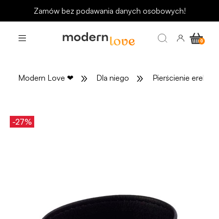
Odbierz rabat 15 zł na pierwsze zakupy
»
»
Modern Love
❤
Dla niego
Pierścienie erekcyj
-27%