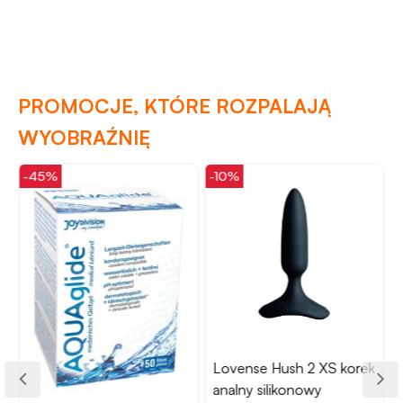
PROMOCJE, KTÓRE ROZPALAJĄ
WYOBRAŹNIĘ
-45%
-10%
-
Lovense Hush 2 XS korek
analny silikonowy