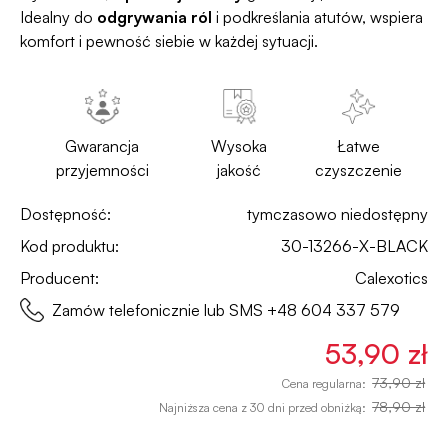
Idealny do
odgrywania ról
i podkreślania atutów, wspiera
komfort i pewność siebie w każdej sytuacji.
Gwarancja
Wysoka
Łatwe
przyjemności
jakość
czyszczenie
Dostępność:
tymczasowo niedostępny
Kod produktu:
30-13266-X-BLACK
Producent:
Calexotics
Zamów telefonicznie lub SMS
+48 604 337 579
53,90 zł
73,90 zł
Cena regularna:
78,90 zł
Najniższa cena z 30 dni przed obniżką: