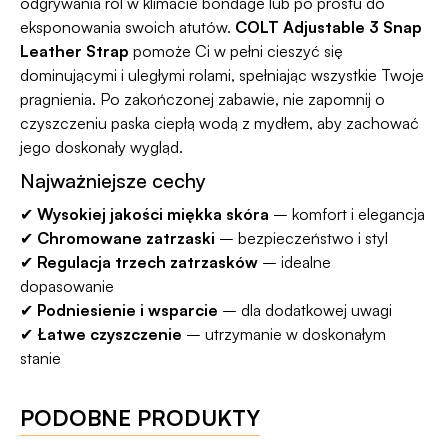
odgrywania ról w klimacie bondage lub po prostu do
eksponowania swoich atutów.
COLT Adjustable 3 Snap
Leather Strap
pomoże Ci w pełni cieszyć się
dominującymi i uległymi rolami, spełniając wszystkie Twoje
pragnienia. Po zakończonej zabawie, nie zapomnij o
czyszczeniu paska ciepłą wodą z mydłem, aby zachować
jego doskonały wygląd.
Najważniejsze cechy
✔
Wysokiej jakości miękka skóra
– komfort i elegancja
✔
Chromowane zatrzaski
– bezpieczeństwo i styl
✔
Regulacja trzech zatrzasków
– idealne
dopasowanie
✔
Podniesienie i wsparcie
– dla dodatkowej uwagi
✔
Łatwe czyszczenie
– utrzymanie w doskonałym
stanie
PODOBNE PRODUKTY