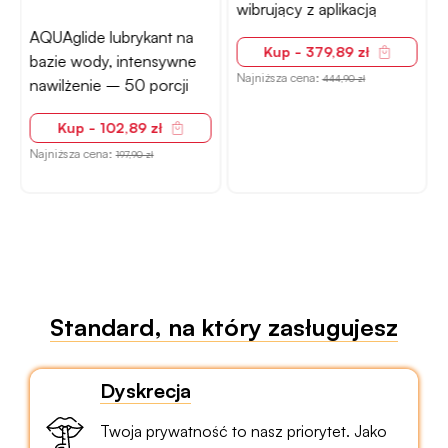
wibrujący z aplikacją
AQUAglide lubrykant na
Kup - 379,89 zł
bazie wody, intensywne
Najniższa cena:
444,90 zł
nawilżenie – 50 porcji
Kup - 102,89 zł
Najniższa cena:
N
197,90 zł
Standard, na który zasługujesz
Dyskrecja
Twoja prywatność to nasz priorytet. Jako