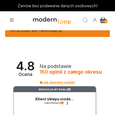
Zamów bez podawania danych osobowych!
Ten produkt jest niedostępny.
4.8
Na podstawie
150
opinii
z całego okresu
Ocena
Jak zbieramy opinie?
MEDIACJA WYGASŁA
?
Klient sklepu mode...
zweryfikowano