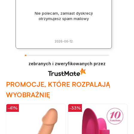
Nie polecam, zamiast dyskrecji
otrzymujesz spam mailowy
2026-06-12
zebranych i zweryfikowanych przez
PROMOCJE, KTÓRE ROZPALAJĄ
WYOBRAŹNIĘ
-41%
-33%
-