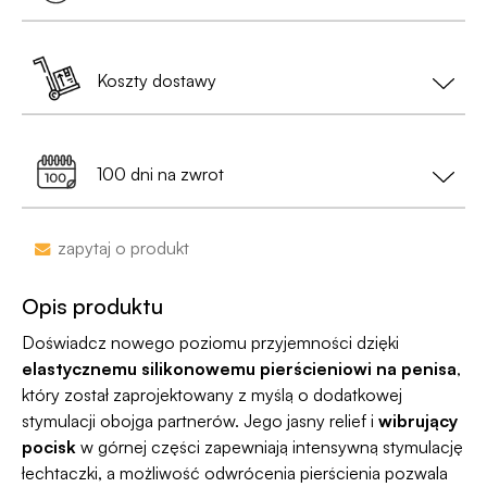
dodatkowych warunków.
•
Paczka będzie całkowicie anonimowa
,
pozbawiona jakichkolwiek logotypów czy
Zamówienia złożone do 13:00 nadajemy tego
oznaczeń;
samego dnia (w dni robocze).
Koszty dostawy
Jest już po 13:00? Zamów teraz – wyślemy w
• Na etykiecie znajdzie się
neutralny nadawca
,
kolejny dzień roboczy.
Dostawa do Paczkomatu już od 9,99 zł lub
0 zł
a nie nazwa sklepu;
99% przesyłek dociera następnego dnia!
przy zamówieniu za min. 199 zł
100 dni na zwrot
•
Dyskrecja nawet na wyciągu bankowym
-
nazwa sklepu nie pojawi się na przelewie.
Zakupy bez obaw – jeśli zmienisz zdanie, masz
zapytaj o produkt
100 dni na zwrot. Sam proces jesy niezwykle
Jako jedyni w Polsce dajemy Gwarancję
prosty, ponieważ
jesteśmy uczestnikiem
Dyskrecji — jeśli ją naruszymy, zwrócimy Ci
Opis produktu
programu Wygodne Zwroty®
.
pieniądze 🧡
Doświadcz nowego poziomu przyjemności dzięki
elastycznemu silikonowemu pierścieniowi na penisa
,
który został zaprojektowany z myślą o dodatkowej
stymulacji obojga partnerów. Jego jasny relief i
wibrujący
pocisk
w górnej części zapewniają intensywną stymulację
łechtaczki, a możliwość odwrócenia pierścienia pozwala