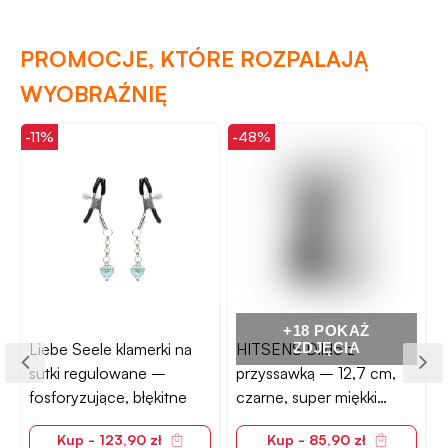
PROMOCJE, KTÓRE ROZPALAJĄ
WYOBRAŹNIĘ
-11%
-48%
-
+18 POKAŻ
Liebe Seele klamerki na
HITSENS Dildo z
ZDJĘCIA
sutki regulowane –
przyssawką – 12,7 cm,
fosforyzujące, błękitne
czarne, super miękki
silikon premium
Kup - 123,90 zł
Kup - 85,90 zł