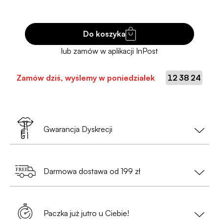
Do koszyka
:
:
Zamów dziś, wyślemy w poniedziałek
12
38
24
Gwarancja Dyskrecji
Twoja prywatność to nasz priorytet!
Darmowa dostawa od 199 zł
•
Nie musisz podawać danych osobowych
— wystarczy nam tylko e-mail i numer telefonu
Zamów za min. 199 zł i ciesz się
bezpłatną
(przy zamówieniach do Paczkomatów);
dostawą
. Szybko, wygodnie i bez
Paczka już jutro u Ciebie!