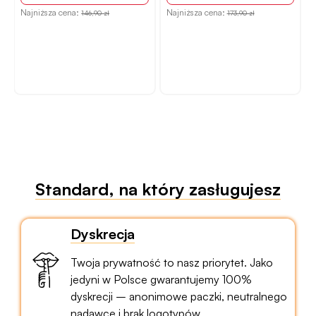
Najniższa cena:
Najniższa cena:
N
146,90 zł
173,90 zł
Standard, na który zasługujesz
Dyskrecja
Twoja prywatność to nasz priorytet. Jako
jedyni w Polsce gwarantujemy 100%
dyskrecji – anonimowe paczki, neutralnego
nadawcę i brak logotypów.