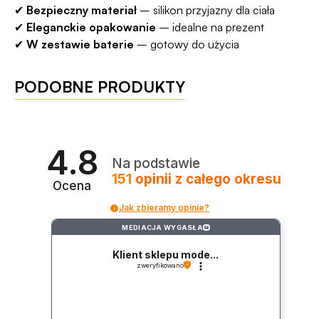
✔
Bezpieczny materiał
– silikon przyjazny dla ciała
✔
Eleganckie opakowanie
– idealne na prezent
✔
W zestawie baterie
– gotowy do użycia
PODOBNE PRODUKTY
4.8
Na podstawie
151
opinii
z całego okresu
Ocena
Jak zbieramy opinie?
MEDIACJA WYGASŁA
?
Klient sklepu mode...
zweryfikowano