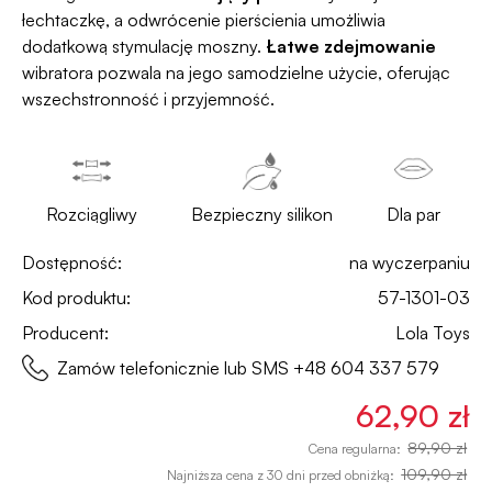
łechtaczkę, a odwrócenie pierścienia umożliwia
dodatkową stymulację moszny.
Łatwe zdejmowanie
wibratora pozwala na jego samodzielne użycie, oferując
wszechstronność i przyjemność.
Rozciągliwy
Bezpieczny silikon
Dla par
Dostępność:
na wyczerpaniu
Kod produktu:
57-1301-03
Producent:
Lola Toys
Zamów telefonicznie lub SMS
+48 604 337 579
62,90 zł
89,90 zł
Cena regularna:
109,90 zł
Najniższa cena z 30 dni przed obniżką: