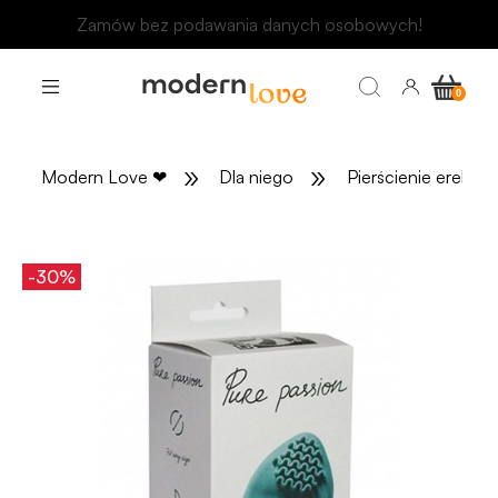
Odbierz rabat 15 zł na pierwsze zakupy
»
»
Modern Love
❤
Dla niego
Pierścienie erekcyj
-30%