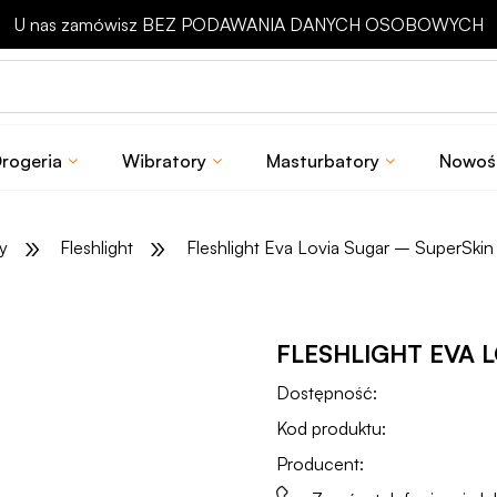
Odbierz rabat 15 zł na pierwsze zakupy
rogeria
Wibratory
Masturbatory
Nowoś
»
»
y
Fleshlight
Fleshlight Eva Lovia Sugar – SuperSkin
FLESHLIGHT EVA 
Dostępność:
Kod produktu:
Producent: