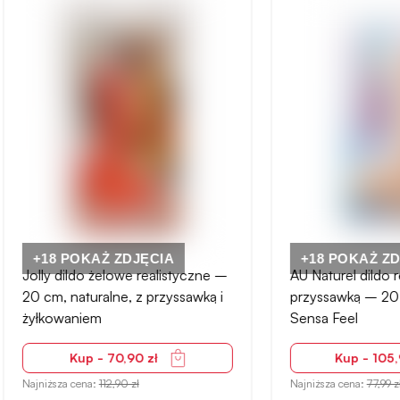
 POKAŻ ZDJĘCIA
+18 POKAŻ ZDJĘCIA
dildo żelowe realistyczne –
AU Naturel dildo realistyczn
 naturalne, z przyssawką i
przyssawką – 20 cm, beżo
waniem
Sensa Feel
Kup - 70,90 zł
Kup - 105,90 zł
za cena:
112,90 zł
Najniższa cena:
77,99 zł