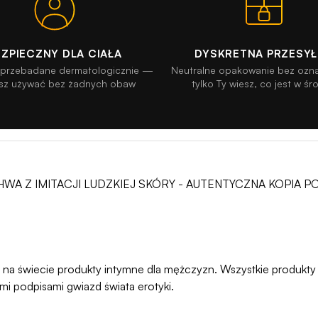
EZPIECZNY DLA CIAŁA
DYSKRETNA PRZESY
y przebadane dermatologicznie —
Neutralne opakowanie bez oz
sz używać bez żadnych obaw
tylko Ty wiesz, co jest w śr
A Z IMITACJI LUDZKIEJ SKÓRY - AUTENTYCZNA KOPIA P
ne na świecie produkty intymne dla mężczyzn. Wszystkie produk
 podpisami gwiazd świata erotyki.