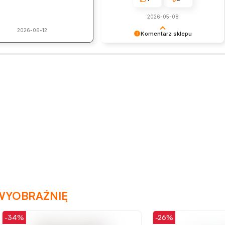
2026-05-08
2026-06-12
Komentarz sklepu
Dziękujemy za pozostawienie nam
tak dobrej opinii. Naszym
priorytetem jest satysfakcja klienta i
Twoja recenzja potwierdza nasze
wysiłki - dziękujemy raz jeszcze i
mamy nadzieję - do szybkiego
zobaczenia!
WYOBRAŹNIĘ
-26%