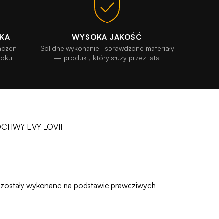
ŁKA
WYSOKA JAKOŚĆ
naczeń —
Solidne wykonanie i sprawdzone materiały
odku
— produkt, który służy przez lata
OCHWY EVY LOVII
ty zostały wykonane na podstawie prawdziwych