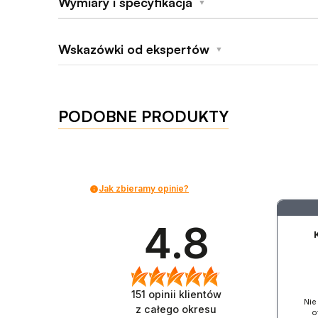
Wymiary i specyfikacja
▼
Wskazówki od ekspertów
Materiały
▼
Bezpieczny dla ciała
Zalecany lubrykant
PODOBNE PRODUKTY
Materiał
Czyszczenie
Wymiary i waga
Przechowywanie
Długość całkowita
Jak zbieramy opinie?
Materialy i bezpieczenstwo
Długość trzonu
4.8
Podmiot odpowiedzialny
ONE-DC B.V., Phoenixweg 6, 9641, KS Veendam, Holandia — ludmila.taa
151
opinii klientów
Nie
z całego okresu
o