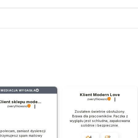
Tak
Na bazie wody — bezpieczny dla wszystkich materialow i zabawe
TPE, Guma
Toy Cleaner
Myc produkt przed i po kazdym uzyciu plynem
.
Przechowywac w suchym, zacienionym miejscu. Unikac bezposre
moga reagowac ze soba.
25CM
Przy produktach z TPE uzywaj wylacznie lubrykantow na bazie wo
MEDIACJA WYGASŁA
?
20CM
Klient Modern Love
zweryfikowano
Klient sklepu mode...
zweryfikowano
Zostałem świetnie obsłużony.
Brawa dla pracowników. Paczka z
lman@one-dc.com
wyglądu jest schludna, zapakowana
solidnie i bezpiecznie.
 polecam, zamiast dyskrecji
trzymujesz spam mailowy
4
2