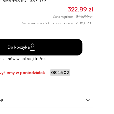
lub SMS
+48 604 337 579
322,89 zł
346,90 zł
Cena regularna:
305,09 zł
Najniższa cena z 30 dni przed obniżką:
Do koszyka
:
:
wyślemy w poniedziałek
08
15
01
ji
nasz priorytet!