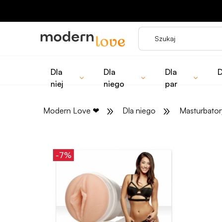
Dla
Dla
Dla
D
niej
niego
par
»
»
Modern Love
❤
Dla niego
Masturbator
-7%