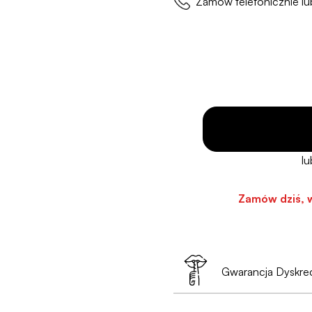
Zamów telefonicznie 
Zamów dziś, 
Gwarancja Dyskrec
Twoja prywatność to 