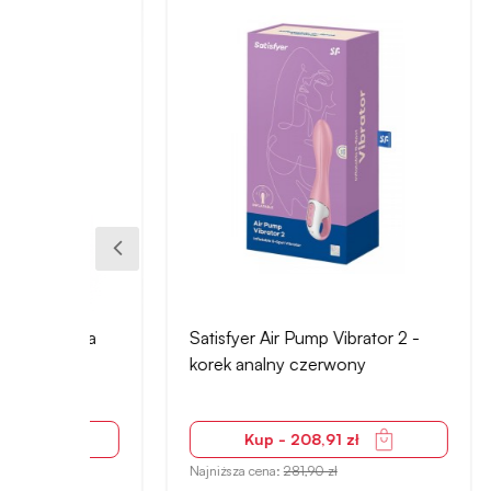
+18
isa
Satisfyer Air Pump Vibrator 2 -
Jolly 
korek analny czerwony
20 cm,
żyłko
Kup - 208,91 zł
Najniższa cena:
281,90 zł
Najniżs