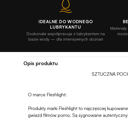
IDEALNE DO WODNEGO
B
LUBRYKANTU
Materiał
Doskonale współpracuje z lubrykantem na
może
bazie wody — dla intensywnych doznań
Opis produktu
SZTUCZNA POCHW
O marce Fleshlight:
Produkty marki Fleshlight to najczęściej kupowa
gwiazd filmów porno. Są sygnowane autentycznymi