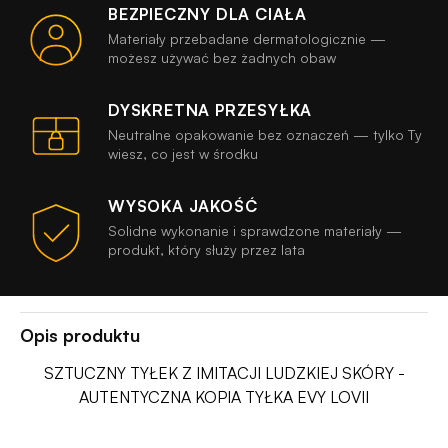
BEZPIECZNY DLA CIAŁA
Materiały przebadane dermatologicznie —
możesz używać bez żadnych obaw
DYSKRETNA PRZESYŁKA
Neutralne opakowanie bez oznaczeń — tylko Ty
wiesz, co jest w środku
WYSOKA JAKOŚĆ
Solidne wykonanie i sprawdzone materiały —
produkt, który służy przez lata
Opis produktu
SZTUCZNY TYŁEK Z IMITACJI LUDZKIEJ SKÓRY -
AUTENTYCZNA KOPIA TYŁKA EVY LOVII