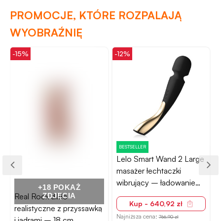
PROMOCJE, KTÓRE ROZPALAJĄ
WYOBRAŹNIĘ
-15%
-12%
-
BESTSELLER
Lelo Smart Wand 2 Large
masażer łechtaczki
wibrujący – ładowanie
+18 POKAŻ
USB
Real Rock dildo
ZDJĘCIA
Kup - 640,92 zł
realistyczne z przyssawką
N
Najniższa cena:
766,90 zł
i jądrami – 18 cm,