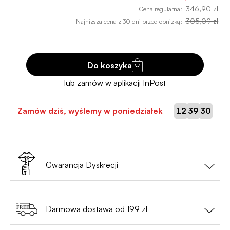
346,90 zł
Cena regularna:
305,09 zł
Najniższa cena z 30 dni przed obniżką:
Do koszyka
:
:
Zamów dziś, wyślemy w poniedziałek
12
39
29
Gwarancja Dyskrecji
Twoja prywatność to nasz priorytet!
Darmowa dostawa od 199 zł
•
Nie musisz podawać danych osobowych
— wystarczy nam tylko e-mail i numer telefonu