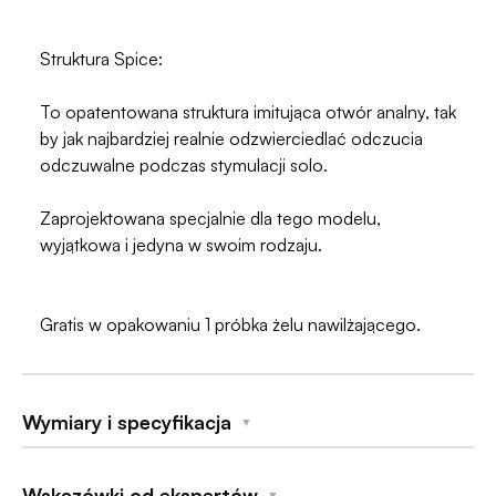
Struktura Spice:
To opatentowana struktura imitująca otwór analny, tak
by jak najbardziej realnie odzwierciedlać odczucia
odczuwalne podczas stymulacji solo.
Zaprojektowana specjalnie dla tego modelu,
wyjątkowa i jedyna w swoim rodzaju.
Gratis w opakowaniu 1 próbka żelu nawilżającego.
Wymiary i specyfikacja
▼
Wskazówki od ekspertów
Materiały
▼