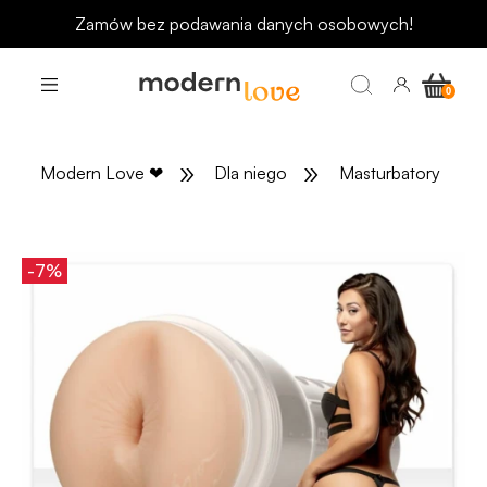
Odbierz rabat 15 zł na pierwsze zakupy
»
»
»
Modern Love
❤
Dla niego
Masturbatory
-7%