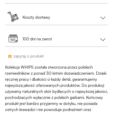
•
Paczka będzie całkowicie anonimowa
,
pozbawiona jakichkolwiek logotypów czy
Zamówienia złożone do 13:00 nadajemy tego
oznaczeń;
samego dnia (w dni robocze).
Koszty dostawy
Jest już po 13:00? Zamów teraz – wyślemy w
• Na etykiecie znajdzie się
neutralny nadawca
,
kolejny dzień roboczy.
Dostawa do Paczkomatu już od 9,99 zł lub
0 zł
a nie nazwa sklepu;
99% przesyłek dociera następnego dnia!
przy zamówieniu za min. 199 zł
100 dni na zwrot
•
Dyskrecja nawet na wyciągu bankowym
-
nazwa sklepu nie pojawi się na przelewie.
Zakupy bez obaw – jeśli zmienisz zdanie, masz
zapytaj o produkt
100 dni na zwrot. Sam proces jesy niezwykle
Jako jedyni w Polsce dajemy Gwarancję
prosty, ponieważ
jesteśmy uczestnikiem
Kolekcja WHIPS została stworzona przez polskich
Dyskrecji — jeśli ją naruszymy, zwrócimy Ci
programu Wygodne Zwroty®
.
rzemieślników z ponad 30 letnim doświadczeniem. Dzięki
pieniądze 🧡
ręcznej pracy i dbałości o każdy detal, gwarantujemy
najwyższą jakość oferowanych produktów. Do produkcji
używamy naturalnych skór bydlęcych o najwyższej jakości,
pochodzących wyłącznie z polskich garbarni. Końcowy
produkt jest bardzo przyjemny w dotyku, nie posiada
ostrych krawędzi i nie powoduje podrażnień oraz