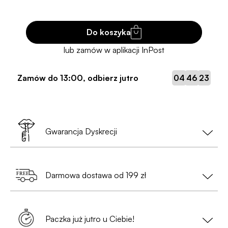
Do koszyka
:
:
Zamów do
13:00
, odbierz jutro
04
46
22
Gwarancja Dyskrecji
Twoja prywatność to nasz priorytet!
Darmowa dostawa od 199 zł
•
Nie musisz podawać danych osobowych
— wystarczy nam tylko e-mail i numer telefonu
Zamów za min. 199 zł i ciesz się
bezpłatną
(przy zamówieniach do Paczkomatów);
dostawą
. Szybko, wygodnie i bez
Paczka już jutro u Ciebie!
dodatkowych warunków.