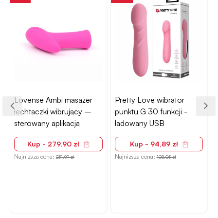
Lovense Ambi masażer
Pretty Love wibrator
łechtaczki wibrujący –
punktu G 30 funkcji -
sterowany aplikacją
ładowany USB
Kup - 279,90 zł
Kup - 94,89 zł
Najniższa cena:
Najniższa cena:
231,99 zł
108,05 zł
N