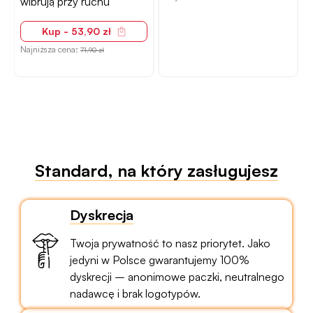
wibrują przy ruchu
Kup - 53,90 zł
Najniższa cena:
71,90 zł
N
Standard, na który zasługujesz
Dyskrecja
Twoja prywatność to nasz priorytet. Jako
jedyni w Polsce gwarantujemy 100%
dyskrecji – anonimowe paczki, neutralnego
nadawcę i brak logotypów.