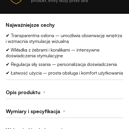
produkt, który służy przez lata
Najważniejsze cechy
✔ Transparentna osłona – umożliwia obserwację wnętrza
i wzmacnia stymulację wizualną
✔ Wkładka z żebrami i koralikami – intensywne
doświadczenia stymulacyjne
✔ Regulacja siły ssania – personalizacja doświadczenia
✔ Łatwość użycia – prosta obsługa i komfort użytkowania
Opis produktu
▼
Odkryj nowoczesny masażer
Pipedream PDX Elite
Wymiary i specyfikacja
▼
ViewTube™ See-Thru Stroker
, który przenosi
stymulację wizualną na nowy poziom. Dzięki
transparentnej osłonie możesz obserwować całą akcję,