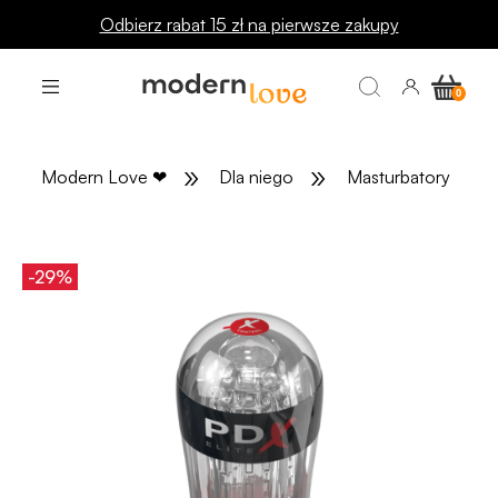
Odbierz rabat 15 zł na pierwsze zakupy
»
»
»
Modern Love
❤
Dla niego
Masturbatory
-29%