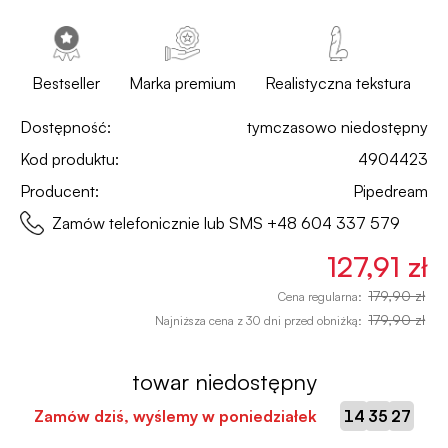
Bestseller
Marka premium
Realistyczna tekstura
Dostępność:
tymczasowo niedostępny
Kod produktu:
4904423
Producent:
Pipedream
Zamów telefonicznie lub SMS
+48 604 337 579
127,91 zł
179,90 zł
Cena regularna:
179,90 zł
Najniższa cena z 30 dni przed obniżką:
towar niedostępny
:
:
Zamów dziś, wyślemy w poniedziałek
14
35
26