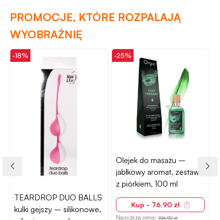
PROMOCJE, KTÓRE ROZPALAJĄ
WYOBRAŹNIĘ
-18%
-25%
-
Olejek do masażu –
jabłkowy aromat, zestaw
z piórkiem, 100 ml
TEARDROP DUO BALLS
Kup - 76,90 zł
kulki gejszy – silikonowe,
Najniższa cena:
106,90 zł