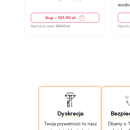
wodo
Kup - 101,90 zł
Najniższa cena:
130,90 zł
Najniżs
Dyskrecja
Bezpie
Twoja prywatność to nasz
Dbamy o T