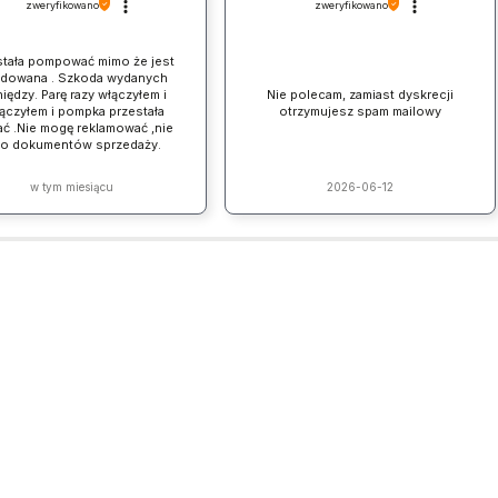
zweryfikowano
zweryfikowano
stała pompować mimo że jest
adowana . Szkoda wydanych
iędzy. Parę razy włączyłem i
Nie polecam, zamiast dyskrecji
ączyłem i pompka przestała
otrzymujesz spam mailowy
ać .Nie mogę reklamować ,nie
ło dokumentów sprzedaży.
w tym miesiącu
2026-06-12