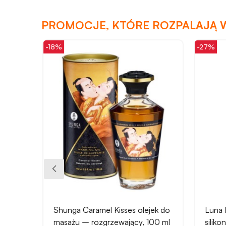
PROMOCJE, KTÓRE ROZPALAJĄ 
-18%
-27%
Shunga Caramel Kisses olejek do
Luna I
masażu – rozgrzewający, 100 ml
siliko