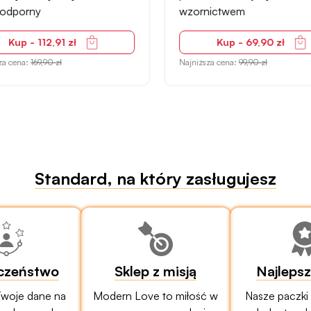
odporny
wzornictwem
Kup - 112,91 zł
Kup - 69,90 zł
za cena:
169,90 zł
Najniższa cena:
99,90 zł
Standard, na który zasługujesz
czeństwo
Sklep z misją
Najleps
woje dane na
Modern Love to miłość w
Nasze paczki