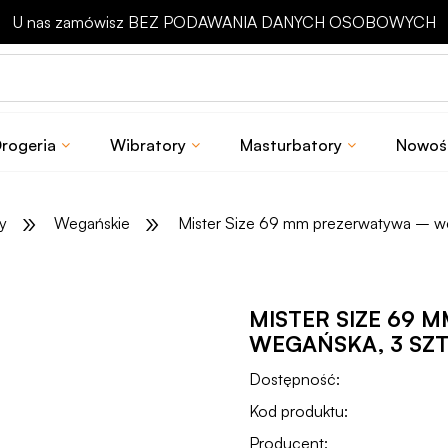
Odbierz rabat 15 zł na pierwsze zakupy
rogeria
Wibratory
Masturbatory
Nowoś
»
»
y
Wegańskie
Mister Size 69 mm prezerwatywa – we
MISTER SIZE 69
WEGAŃSKA, 3 SZT
Dostępność:
Kod produktu:
Producent: