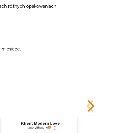
zech różnych opakowaniach:
 miesiące.
Klient Modern Love
Zbigniew
zweryfikowano
zweryfikowano