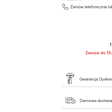
Zamów telefonicznie 
Zamów do
13
Gwarancja Dyskrec
Twoja prywatność to 
Darmowa dostawa 
•
Nie musisz poda
e-mail i numer tele