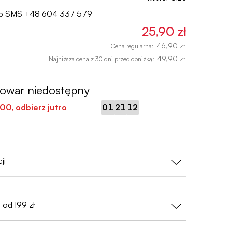
lub SMS
+48 604 337 579
25,90 zł
46,90 zł
Cena regularna:
49,90 zł
Najniższa cena z 30 dni przed obniżką:
towar niedostępny
:
:
:00
, odbierz jutro
01
21
11
ji
nasz priorytet!
od 199 zł
wać danych osobowych
— wystarczy nam tylko
fonu (przy zamówieniach do Paczkomatów);