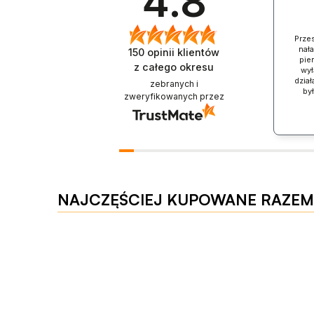
4.8
Prze
nał
150
opinii klientów
pien
z całego okresu
wył
dział
zebranych i
by
zweryfikowanych przez
NAJCZĘŚCIEJ KUPOWANE RAZEM