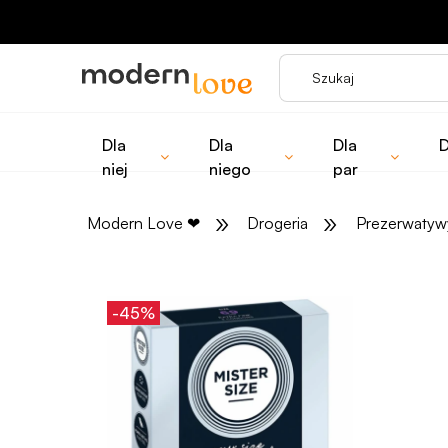
Dla
Dla
Dla
D
niej
niego
par
»
»
Modern Love
❤
Drogeria
Prezerwatyw
-45%