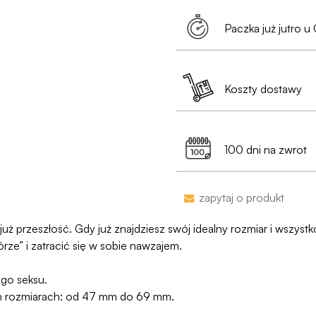
Zamów za min. 199 zł
wygodnie i bez dod
Paczka już jutro u 
•
Paczka będzie ca
logotypów czy ozna
Zamówienia złożone 
• Na etykiecie znajdz
robocze).
Koszty dostawy
Jest już po 13:00? 
•
Dyskrecja nawet
99% przesyłek doc
Dostawa do Paczkoma
pojawi się na przelew
min. 199 zł
100 dni na zwrot
Jako jedyni w Polsce
naruszymy, zwrócimy
Zakupy bez obaw – je
zapytaj o produkt
proces jesy niezwykl
programu Wygodn
ż przeszłość. Gdy już znajdziesz swój idealny rozmiar i wszystk
ze” i zatracić się w sobie nawzajem.
go seksu.
h rozmiarach: od 47 mm do 69 mm.