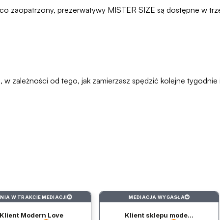
ąco zaopatrzony, prezerwatywy MISTER SIZE są dostępne w tr
w zależności od tego, jak zamierzasz spędzić kolejne tygodnie i
INIA W TRAKCIE MEDIACJI
MEDIACJA WYGASŁA
?
?
Klient Modern Love
Klient sklepu mode...