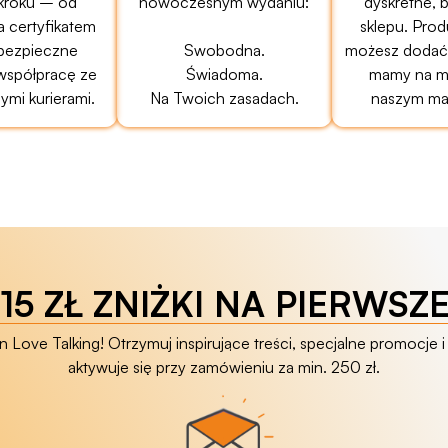
kroku – od
nowoczesnym wydaniu:
dyskretne, 
a certyfikatem
sklepu. Prod
bezpieczne
Swobodna.
możesz dodać 
 współpracę ze
Świadoma.
mamy na mi
mi kurierami.
Na Twoich zasadach.
naszym ma
15 ZŁ ZNIŻKI NA PIERWSZ
Love Talking! Otrzymuj inspirujące treści, specjalne promocje i 
aktywuje się przy zamówieniu za min. 250 zł.