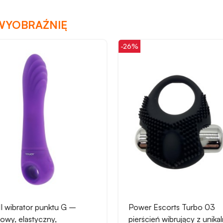
WYOBRAŹNIĘ
-26%
I wibrator punktu G –
Power Escorts Turbo 03
nowy, elastyczny,
pierścień wibrujący z unika