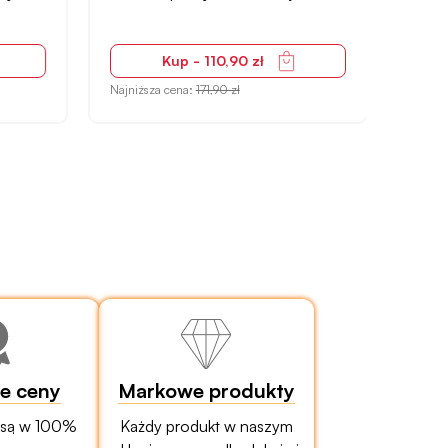
Kup - 110,90 zł
Najniższa cena:
171,90 zł
Najniżs
ze ceny
Markowe produkty
 są w 100%
Każdy produkt w naszym