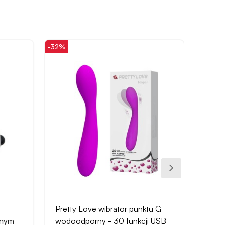
-32%
-48%
Pretty Love wibrator punktu G
No.49
lnym
wodoodporny - 30 funkcji USB
tunel