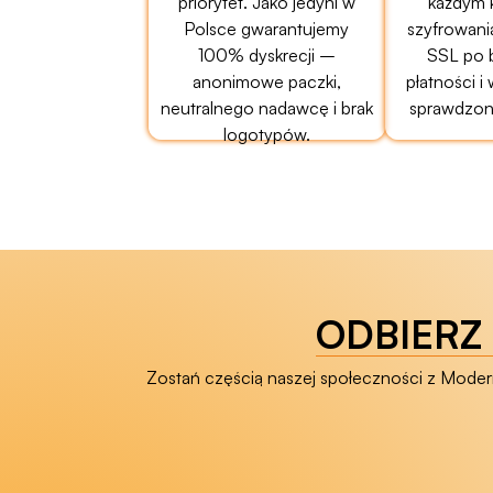
priorytet. Jako jedyni w
każdym 
Polsce gwarantujemy
szyfrowani
100% dyskrecji –
SSL po 
anonimowe paczki,
płatności i
neutralnego nadawcę i brak
sprawdzony
logotypów.
ODBIERZ 
Zostań częścią naszej społeczności z Modern 