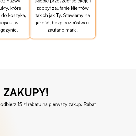
bez nazwy
sklepie przeszedł selekcję i
ukty, które
zdobył zaufanie klientów
do koszyka,
takich jak Ty. Stawiamy na
ejscu, w
jakość, bezpieczeństwo i
gazynie.
zaufane marki.
E ZAKUPY!
odbierz 15 zł rabatu na pierwszy zakup. Rabat