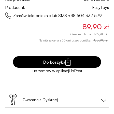
Producent:
EasyToys
Zamów telefonicznie lub SMS
+48 604 337 579
89,90 zł
176,90 zł
Cena regularna:
185,90 zł
Najniższa cena z 30 dni przed obniżką:
Do koszyka
Gwarancja Dyskrecji
Twoja prywatność to nasz priorytet!