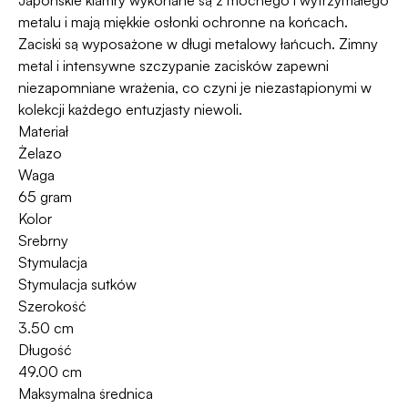
Japońskie klamry wykonane są z mocnego i wytrzymałego
metalu i mają miękkie osłonki ochronne na końcach.
Zaciski są wyposażone w długi metalowy łańcuch. Zimny
metal i intensywne szczypanie zacisków zapewni
niezapomniane wrażenia, co czyni je niezastąpionymi w
kolekcji każdego entuzjasty niewoli.
Materiał
Żelazo
Waga
65 gram
Kolor
Srebrny
Stymulacja
Stymulacja sutków
Szerokość
3.50 cm
Długość
49.00 cm
Maksymalna średnica