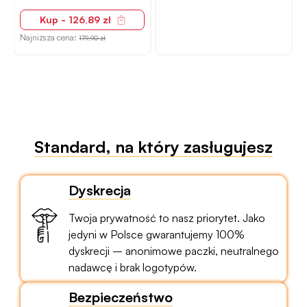
Kup - 126,89 zł
N
Najniższa cena:
179,90 zł
Standard, na który zasługujesz
Dyskrecja
Twoja prywatność to nasz priorytet. Jako
jedyni w Polsce gwarantujemy 100%
dyskrecji – anonimowe paczki, neutralnego
nadawcę i brak logotypów.
Bezpieczeństwo