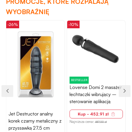
PROMOCJE, KTÓRE ROZPALAJĄ
WYOBRAŹNIĘ
-26%
-10%
-
BESTSELLER
Lovense Domi 2 masażer
łechtaczki wibrujący –
sterowanie aplikacją
Jet Destructor analny
Kup - 452,91 zł
korek czarny metaliczny z
Najniższa cena:
487,00 zł
przyssawką 27.5 cm