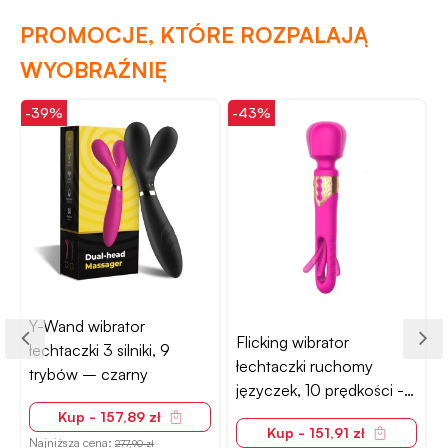
PROMOCJE, KTÓRE ROZPALAJĄ
WYOBRAŹNIĘ
-39%
-43%
-
Y-Wand wibrator
Flicking wibrator
łechtaczki 3 silniki, 9
łechtaczki ruchomy
trybów – czarny
języczek, 10 prędkości -
różowa czerwień
Kup - 157,89 zł
Kup - 151,91 zł
Najniższa cena:
277,90 zł