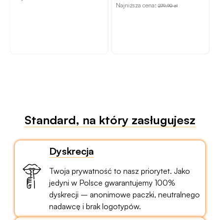
Najniższa cena:
279,90 zł
N
Standard, na który zasługujesz
Dyskrecja
Twoja prywatność to nasz priorytet. Jako
jedyni w Polsce gwarantujemy 100%
dyskrecji – anonimowe paczki, neutralnego
nadawcę i brak logotypów.