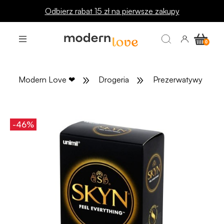
Odbierz rabat 15 zł na pierwsze zakupy
»
»
»
Modern Love
❤
Drogeria
Prezerwatywy
-46%