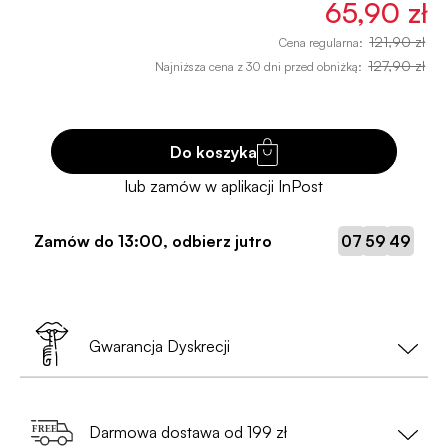
65,90 zł
121,90 zł
Cena regularna:
127,90 zł
Najniższa cena z 30 dni przed obniżką:
Do koszyka
:
:
Zamów do
13:00
, odbierz jutro
07
59
48
Gwarancja Dyskrecji
Twoja prywatność to nasz priorytet!
Darmowa dostawa od 199 zł
•
Nie musisz podawać danych osobowych