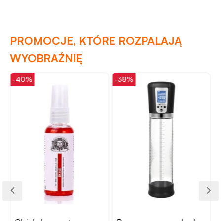
PROMOCJE, KTÓRE ROZPALAJĄ
WYOBRAŹNIĘ
-40%
-38%
-
r