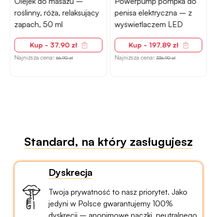
Olejek do masażu –
Powerpump pompka do
roślinny, róża, relaksujący
penisa elektryczna – z
N
zapach, 50 ml
wyświetlaczem LED
Kup - 37,90 zł
Kup - 197,89 zł
Najniższa cena:
Najniższa cena:
66,90 zł
336,90 zł
Standard, na który zasługujesz
Dyskrecja
Twoja prywatność to nasz priorytet. Jako
jedyni w Polsce gwarantujemy 100%
dyskrecji – anonimowe paczki, neutralnego