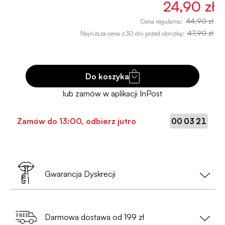
24,90 zł
44,90 zł
Cena regularna:
47,90 zł
Najniższa cena z 30 dni przed obniżką:
Do koszyka
:
:
Zamów do
13:00
, odbierz jutro
00
03
20
Gwarancja Dyskrecji
Twoja prywatność to nasz priorytet!
Darmowa dostawa od 199 zł
•
Nie musisz podawać danych osobowych