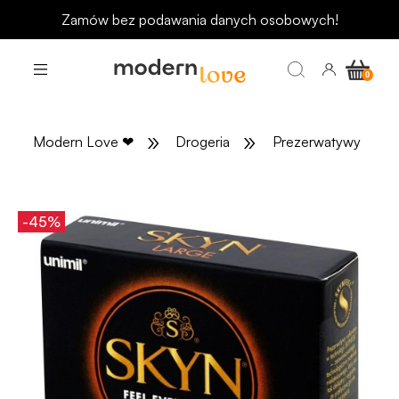
Zamów bez podawania danych osobowych!
»
»
»
Modern Love
❤
Drogeria
Prezerwatywy
-45%