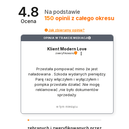
4.8
Na podstawie
150
opinii
z całego okresu
Ocena
Jak zbieramy opinie?
OPINIA W TRAKCIE MEDIACJI
?
Klient Modern Love
zweryfikowano
Przestała pompować mimo że jest
naładowana . Szkoda wydanych pieniędzy.
Parę razy włączyłem i wyłączyłem i
pompka przestała działać .Nie mogę
reklamować ,nie było dokumentów
sprzedaży.
w tym miesiącu
zebranych i zweryfikowanych przez