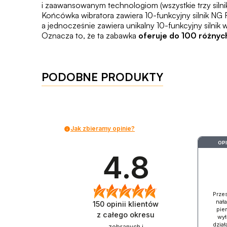
i zaawansowanym technologiom (wszystkie trzy silni
Końcówka wibratora zawiera 10-funkcyjny silnik NG 
a jednocześnie zawiera unikalny 10-funkcyjny silnik w
Oznacza to, że ta zabawka
oferuje do 100 różnych
PODOBNE PRODUKTY
Jak zbieramy opinie?
OP
4.8
Prze
nał
150
opinii klientów
pien
z całego okresu
wył
dział
zebranych i