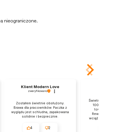
ą nieograniczone.
Klient Modern Love
Zbigniew
zweryfikowano
zweryfikowano
Świetnie zabezpieczona pr
Zostałem świetnie obsłużony.
100% dyskrecji 👍️ Zam
Brawa dla pracowników. Paczka z
towar dotarł bardzo sz
wyglądu jest schludna, zapakowana
Rewelacyjny sklep, do k
solidnie i bezpiecznie.
wciąż wracam z wielką chęc
❤️
4
2
4
2