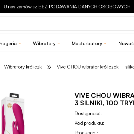
Odbierz rabat 15 zł na pierwsze zakupy
rogeria
Wibratory
Masturbatory
Nowoś
»
Wibratory króliczki
Vive CHOU wibrator króliczek – siliko
VIVE CHOU WIBRA
3 SILNIKI, 100 T
Dostępność:
Kod produktu:
Producent: