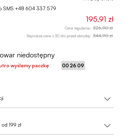
lub SMS
+48 604 337 579
195,91 zł
326,90 zł
Cena regularna:
344,90 zł
Najniższa cena z 30 dni przed obniżką:
towar niedostępny
:
:
jutro wyślemy paczkę
00
26
08
ji
nasz priorytet!
od 199 zł
wać danych osobowych
— wystarczy nam tylko
fonu (przy zamówieniach do Paczkomatów);