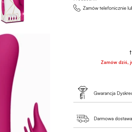
Zamów telefonicznie 
Zamów dziś, 
Gwarancja Dyskrec
Twoja prywatność to 
Darmowa dostawa 
•
Nie musisz poda
e-mail i numer tele