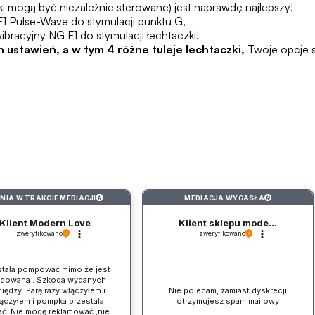
ki mogą być niezależnie sterowane) jest naprawdę najlepszy!
F1 Pulse-Wave do stymulacji punktu G,
ibracyjny NG F1 do stymulacji łechtaczki.
 ustawień, a w tym 4 różne tuleje łechtaczki,
Twoje opcje s
INIA W TRAKCIE MEDIACJI
MEDIACJA WYGASŁA
?
?
Klient Modern Love
Klient sklepu mode...
zweryfikowano
zweryfikowano
stała pompować mimo że jest
adowana . Szkoda wydanych
iędzy. Parę razy włączyłem i
Nie polecam, zamiast dyskrecji
ączyłem i pompka przestała
otrzymujesz spam mailowy
ać .Nie mogę reklamować ,nie