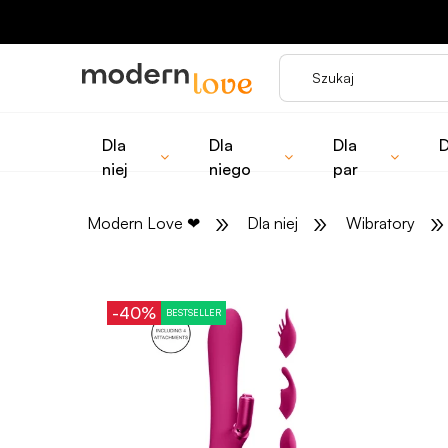
Dla
Dla
Dla
D
niej
niego
par
»
»
»
Modern Love
❤
Dla niej
Wibratory
-40%
BESTSELLER