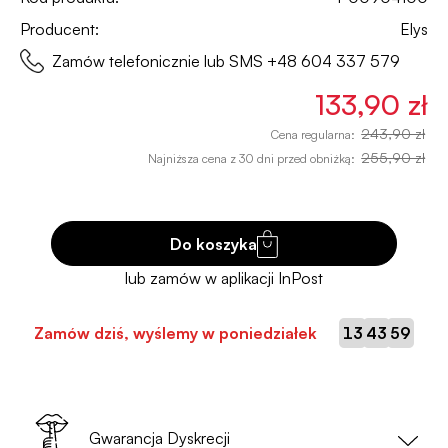
Producent:
Elys
Zamów telefonicznie lub SMS
+48 604 337 579
133,90 zł
243,90 zł
Cena regularna:
255,90 zł
Najniższa cena z 30 dni przed obniżką:
Do koszyka
:
:
Zamów dziś, wyślemy w poniedziałek
13
43
58
Gwarancja Dyskrecji