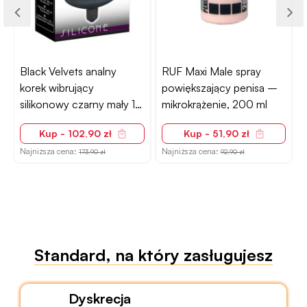
r
Black Velvets analny
RUF Maxi Male spray
N
korek wibrujący
powiększający penisa –
silikonowy czarny mały 13
mikrokrążenie, 200 ml
cm
Kup - 102,90 zł
Kup - 51,90 zł
Najniższa cena:
Najniższa cena:
173,90 zł
92,90 zł
Standard, na który zasługujesz
Dyskrecja