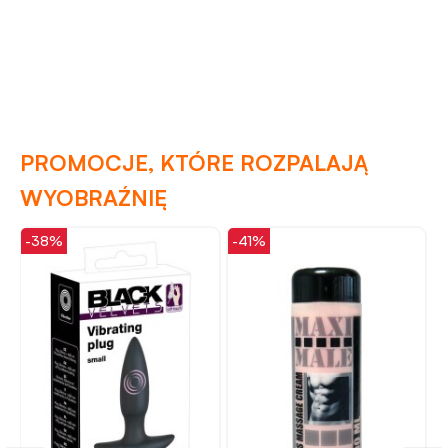
PROMOCJE, KTÓRE ROZPALAJĄ
WYOBRAŹNIĘ
-38%
-41%
-