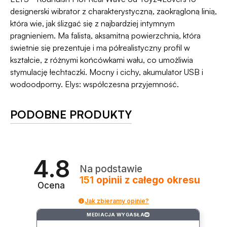
Dyskrecji — jeśli ją naruszymy, zwrócimy Ci
programu Wygodne Zwroty®
.
designerski wibrator z charakterystyczną, zaokrągloną linią,
pieniądze 🧡
która wie, jak ślizgać się z najbardziej intymnym
pragnieniem. Ma falistą, aksamitną powierzchnią, która
świetnie się prezentuje i ma półrealistyczny profil w
kształcie, z różnymi końcówkami wału, co umożliwia
stymulację łechtaczki. Mocny i cichy, akumulator USB i
wodoodporny. Elys: współczesna przyjemność.
PODOBNE PRODUKTY
4.8
Na podstawie
151
opinii
z całego okresu
Ocena
Jak zbieramy opinie?
MEDIACJA WYGASŁA
?