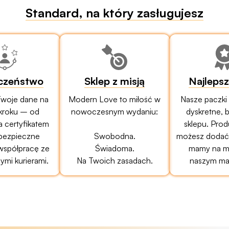
Standard, na który zasługujesz
czeństwo
Sklep z misją
Najleps
woje dane na
Modern Love to miłość w
Nasze paczki
kroku – od
nowoczesnym wydaniu:
dyskretne, 
a certyfikatem
sklepu. Prod
bezpieczne
Swobodna.
możesz dodać 
 współpracę ze
Świadoma.
mamy na mi
mi kurierami.
Na Twoich zasadach.
naszym ma