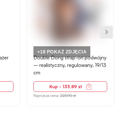
+18 POKAŻ ZDJĘCIA
ażer
Double Dong strap-on podwójny
Pump
– realistyczny, regulowany, 19/13
pompk
cm
przez
Kup - 133,89 zł
Najniższa cena:
223,90 zł
Najniżs