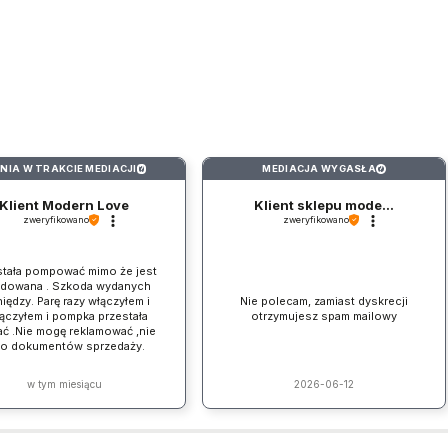
INIA W TRAKCIE MEDIACJI
MEDIACJA WYGASŁA
?
?
Klient Modern Love
Klient sklepu mode...
zweryfikowano
zweryfikowano
stała pompować mimo że jest
adowana . Szkoda wydanych
iędzy. Parę razy włączyłem i
Nie polecam, zamiast dyskrecji
ączyłem i pompka przestała
otrzymujesz spam mailowy
ać .Nie mogę reklamować ,nie
ło dokumentów sprzedaży.
w tym miesiącu
2026-06-12