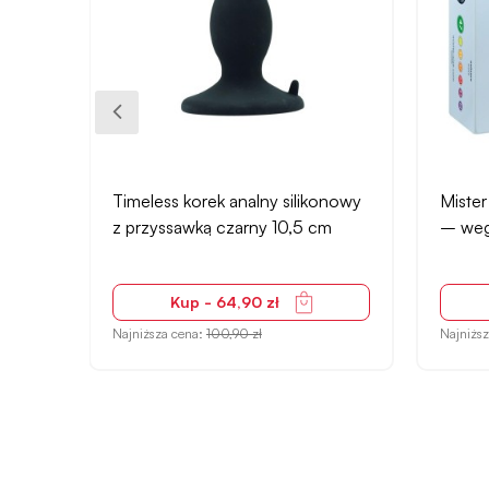
t
Timeless korek analny silikonowy
Miste
h
z przyssawką czarny 10,5 cm
– wega
Kup - 64,90 zł
Najniższa cena:
100,90 zł
Najniżs