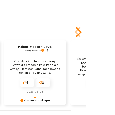
Klient Modern Love
Zbigniew
zweryfikowano
zweryfikowano
Świetnie zabezpieczona pr
Zostałem świetnie obsłużony.
100% dyskrecji 👍️ Zam
Brawa dla pracowników. Paczka z
towar dotarł bardzo sz
wyglądu jest schludna, zapakowana
Rewelacyjny sklep, do k
solidnie i bezpiecznie.
wciąż wracam z wielką chęc
❤️
4
2
4
2
2026-05-08
2026-05-07
Komentarz sklepu
Komentarz sklep
Dziękujemy za pozostawienie nam
Cieszy nas Twoja miła opini
tak dobrej opinii. Naszym
zaufanie. Jesteśmy wdzięc