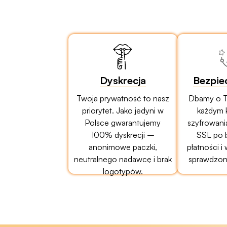
Dyskrecja
Bezpie
Twoja prywatność to nasz
Dbamy o T
priorytet. Jako jedyni w
każdym 
Polsce gwarantujemy
szyfrowani
100% dyskrecji –
SSL po 
anonimowe paczki,
płatności i
neutralnego nadawcę i brak
sprawdzony
logotypów.