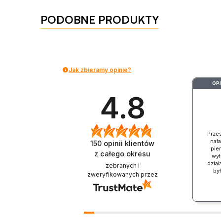
PODOBNE PRODUKTY
Jak zbieramy opinie?
OP
4.8
Prze
nał
150
opinii klientów
pien
z całego okresu
wył
dział
zebranych i
by
zweryfikowanych przez