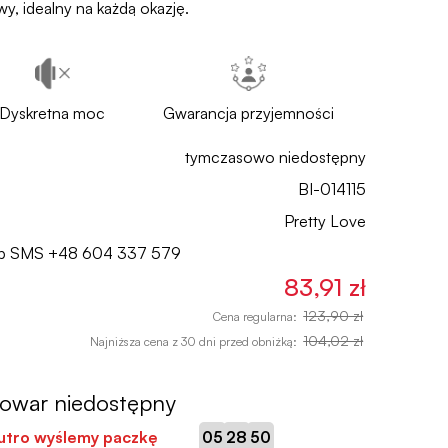
, idealny na każdą okazję.
Dyskretna moc
Gwarancja przyjemności
tymczasowo niedostępny
BI-014115
Pretty Love
lub SMS
+48 604 337 579
83,91 zł
123,90 zł
Cena regularna:
104,02 zł
Najniższa cena z 30 dni przed obniżką:
towar niedostępny
:
:
jutro wyślemy paczkę
05
28
49