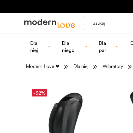
Dla
Dla
Dla
D
niej
niego
par
»
»
»
Modern Love
❤
Dla niej
Wibratory
-32%