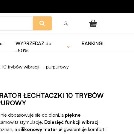
ci
WYPRZEDAŻ do
RANKINGI
-50%
i 10 trybów wibracji – purpurowy
BRATOR ŁECHTACZKI 10 TRYBÓW
RPUROWY
lnie dopasowuje się do dłoni, a
piękne
samowitą stymulację.
Dziesięć funkcji wibracji
doznań, a
silikonowy materiał
gwarantuje komfort i