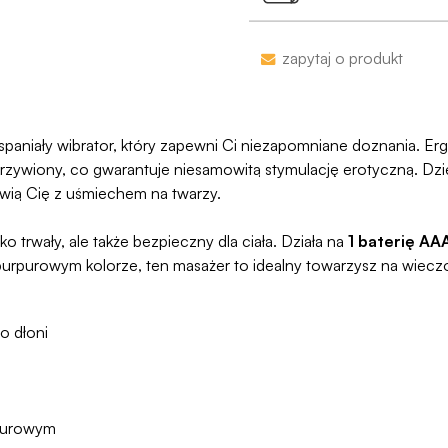
Jako jedyni w Polsce
naruszymy, zwrócimy
Zakupy bez obaw – je
zapytaj o produkt
proces jesy niezwykl
programu Wygodn
n wspaniały wibrator, który zapewni Ci niezapomniane doznania. E
akrzywiony, co gwarantuje niesamowitą stymulację erotyczną. Dzi
wią Cię z uśmiechem na twarzy.
ylko trwały, ale także bezpieczny dla ciała. Działa na
1 baterię AA
purpurowym kolorze, ten masażer to idealny towarzysz na wiecz
o dłoni
purowym