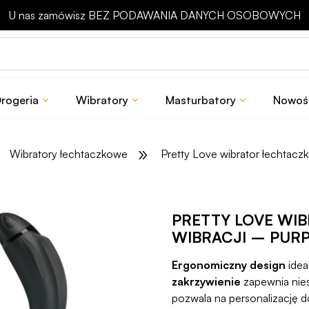
Odbierz rabat 15 zł na pierwsze zakupy
rogeria
Wibratory
Masturbatory
Nowoś
»
Wibratory łechtaczkowe
Pretty Love wibrator łechtaczk
PRETTY LOVE WI
WIBRACJI – PU
Ergonomiczny design
idea
zakrzywienie
zapewnia nie
pozwala na personalizację 