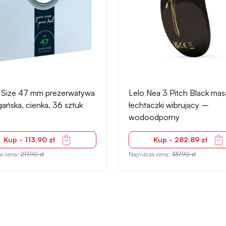
r Size 47 mm prezerwatywa
Lelo Nea 3 Pitch Black mas
ńska, cienka, 36 sztuk
łechtaczki wibrujący –
wodoodporny
Kup - 113,90 zł
Kup - 282,89 zł
za cena:
217,90 zł
Najniższa cena:
337,90 zł