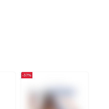
priorytetem jest satysfakcja klienta i
wspaniałych klientów jak Ty
Twoja recenzja potwierdza nasze
pozdrowieniami, sklep ero
wysiłki - dziękujemy raz jeszcze i
Modern Love 🧡
mamy nadzieję - do szybkiego
zobaczenia!
-37%
-48%