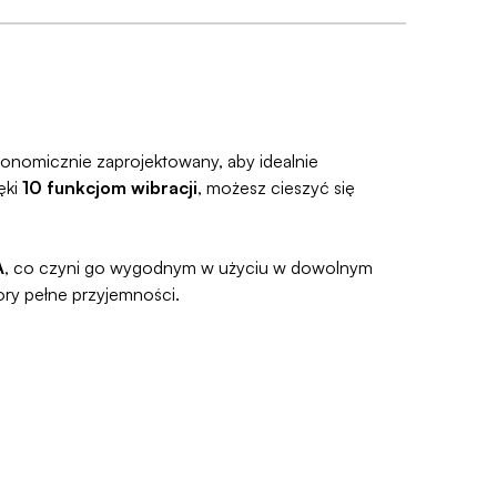
 dajemy Gwarancję Dyskrecji — jeśli ją
 Ci pieniądze 🧡
śli zmienisz zdanie, masz 100 dni na zwrot. Sam
e prosty, ponieważ
jesteśmy uczestnikiem
e Zwroty®
.
rgonomicznie zaprojektowany, aby idealnie
ęki
10 funkcjom wibracji
, możesz cieszyć się
A
, co czyni go wygodnym w użyciu w dowolnym
ory pełne przyjemności.