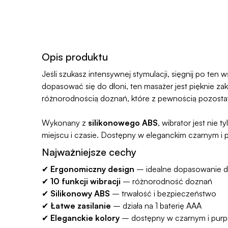
Opis produktu
Jeśli szukasz intensywnej stymulacji, sięgnij po te
dopasować się do dłoni, ten masażer jest pięknie z
różnorodnością doznań, które z pewnością pozosta
Wykonany z
silikonowego ABS
, wibrator jest nie t
miejscu i czasie. Dostępny w eleganckim czarnym i 
Najważniejsze cechy
✔
Ergonomiczny design
– idealne dopasowanie d
✔
10 funkcji wibracji
– różnorodność doznań
✔
Silikonowy ABS
– trwałość i bezpieczeństwo
✔
Łatwe zasilanie
– działa na 1 baterię AAA
✔
Eleganckie kolory
– dostępny w czarnym i pur