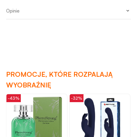
Opinie
PROMOCJE, KTÓRE ROZPALAJĄ
WYOBRAŹNIĘ
-43%
-32%
-