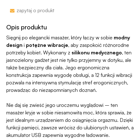
nazwa sklepu nie pojawi się na przelewie.
Zakupy bez obaw – jeśli zmienisz zdanie, masz
zapytaj o produkt
100 dni na zwrot. Sam proces jesy niezwykle
Jako jedyni w Polsce dajemy Gwarancję
prosty, ponieważ
jesteśmy uczestnikiem
Dyskrecji — jeśli ją naruszymy, zwrócimy Ci
Opis produktu
programu Wygodne Zwroty®
.
pieniądze 🧡
Sięgnij po elegancki masażer, który łączy w sobie
modny
design
i
potężne wibracje
, aby zaspokoić różnorodne
potrzeby kobiet. Wykonany z
silikonu medycznego
, ten
jasnozielony gadżet jest nie tylko przyjemny w dotyku, ale
także bezpieczny dla ciała. Jego ergonomiczna
konstrukcja zapewnia wygodę obsługi, a 12 funkcji wibracji
pozwala na intensywną stymulację stref erogonicznych,
prowadząc do niezapomnianych doznań.
Nie daj się zwieść jego uroczemu wyglądowi – ten
masażer kryje w sobie niesamowitą moc, która sprawia, że
jest idealnym urządzeniem do osiągnięcia orgazmu. Dzięki
funkcji pamięci, zawsze wrócisz do ulubionych ustawień, a
akumulator USB zapewnia wygodne ładowanie.