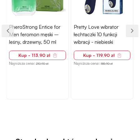
PheroStrong Entice for
Pretty Love wibrator
Men feromon męski –
łechtaczki 10 funkcji
leśny, drzewny, 50 ml
wibracji - niebieski
a
Kup - 113,90 zł
Kup - 119,90 zł
Najniższa cena:
Najniższa cena:
210,90 zł
185,90 zł
N