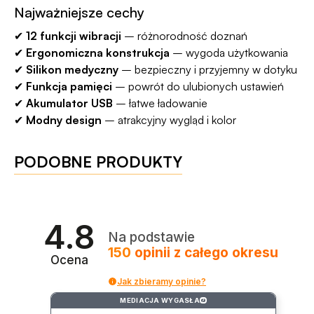
Najważniejsze cechy
✔
12 funkcji wibracji
– różnorodność doznań
✔
Ergonomiczna konstrukcja
– wygoda użytkowania
✔
Silikon medyczny
– bezpieczny i przyjemny w dotyku
✔
Funkcja pamięci
– powrót do ulubionych ustawień
✔
Akumulator USB
– łatwe ładowanie
✔
Modny design
– atrakcyjny wygląd i kolor
PODOBNE PRODUKTY
4.8
Na podstawie
150
opinii
z całego okresu
Ocena
Jak zbieramy opinie?
MEDIACJA WYGASŁA
?