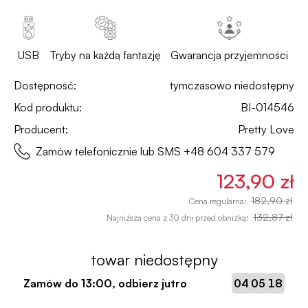
USB
Tryby na każdą fantazję
Gwarancja przyjemności
Dostępność:
tymczasowo niedostępny
Kod produktu:
BI-014546
Producent:
Pretty Love
Zamów telefonicznie lub SMS
+48 604 337 579
123,90 zł
182,90 zł
Cena regularna:
132,87 zł
Najniższa cena z 30 dni przed obniżką:
towar niedostępny
:
:
Zamów do
13:00
, odbierz jutro
04
05
17