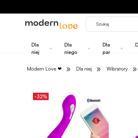
Dla
Dla
Dla
D
niej
niego
par
»
»
»
Modern Love
❤
Dla niej
Wibratory
-32%