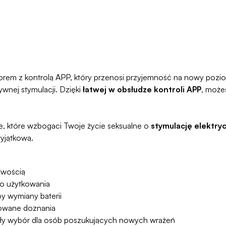
orem z kontrolą APP, który przenosi przyjemność na nowy poz
ywnej stymulacji. Dzięki
łatwej w obsłudze kontroli APP
, może
nie, które wzbogaci Twoje życie seksualne o
stymulację elektry
yjątkową.
twością
o użytkowania
 wymiany baterii
cowane doznania
y wybór dla osób poszukujących nowych wrażeń