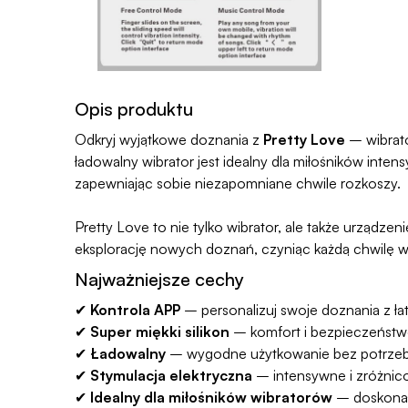
Opis produktu
Odkryj wyjątkowe doznania z
Pretty Love
– wibrat
ładowalny wibrator jest idealny dla miłośników intens
zapewniając sobie niezapomniane chwile rozkoszy.
Pretty Love to nie tylko wibrator, ale także urządze
eksplorację nowych doznań, czyniąc każdą chwilę w
Najważniejsze cechy
✔
Kontrola APP
– personalizuj swoje doznania z ła
✔
Super miękki silikon
– komfort i bezpieczeństw
✔
Ładowalny
– wygodne użytkowanie bez potrzeby
✔
Stymulacja elektryczna
– intensywne i zróżni
✔
Idealny dla miłośników wibratorów
– doskonał