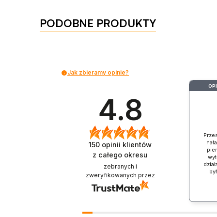
PODOBNE PRODUKTY
Jak zbieramy opinie?
OP
4.8
Prze
nał
150
opinii klientów
pien
z całego okresu
wył
dział
zebranych i
by
zweryfikowanych przez