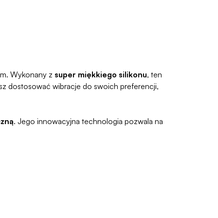
iom. Wykonany z
super miękkiego silikonu
, ten
sz dostosować wibracje do swoich preferencji,
czną
. Jego innowacyjna technologia pozwala na