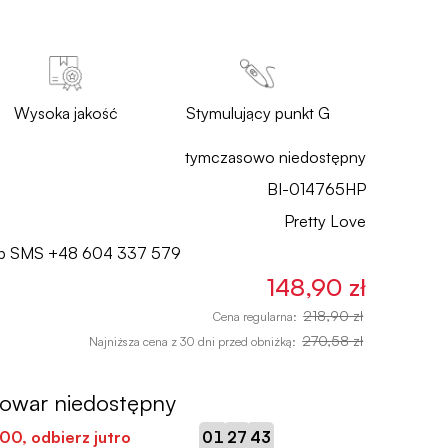
Wysoka jakość
Stymulujący punkt G
tymczasowo niedostępny
BI-014765HP
Pretty Love
lub SMS
+48 604 337 579
148,90 zł
218,90 zł
Cena regularna:
270,58 zł
Najniższa cena z 30 dni przed obniżką:
towar niedostępny
:
:
:00
, odbierz jutro
01
27
42