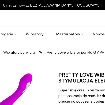
U nas zamówisz BEZ PODAWANIA DANYCH OSOBOWYCH
rogeria
Wibratory
Masturbatory
Nowoś
»
Wibratory punktu G
Pretty Love wibrator punktu G APP i
PRETTY LOVE WIB
STYMULACJA ELE
Super miękki silikon
zapewn
personalizację doznań.
Ład
oferuje nowoczesne podejśc