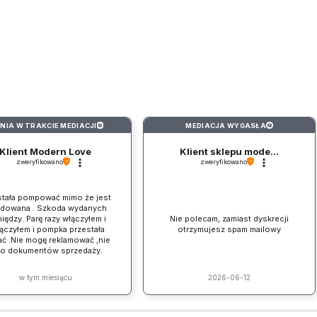
INIA W TRAKCIE MEDIACJI
MEDIACJA WYGASŁA
?
?
Klient Modern Love
Klient sklepu mode...
zweryfikowano
zweryfikowano
stała pompować mimo że jest
adowana . Szkoda wydanych
iędzy. Parę razy włączyłem i
Nie polecam, zamiast dyskrecji
ączyłem i pompka przestała
otrzymujesz spam mailowy
ać .Nie mogę reklamować ,nie
ło dokumentów sprzedaży.
w tym miesiącu
2026-06-12