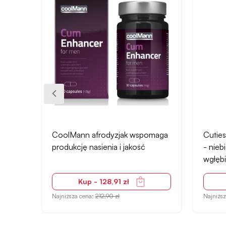
omaga
Cuties mini wibrator kompaktowy
Lipsti
- niebieski z wklęsłym
kompak
wgłębieniem
Kup - 104,91 zł
Najniższa cena:
211,90 zł
Najniżs