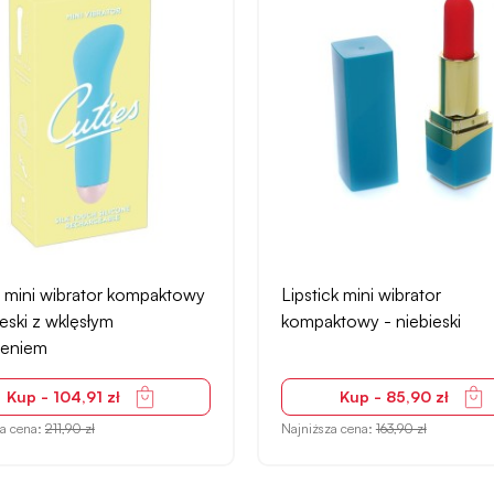
ck mini wibrator
Chic Strap-On Shorts stra
towy - niebieski
– podwójny zamek, kiesze
wibrator
Kup - 85,90 zł
Kup - 101,90 zł
za cena:
163,90 zł
Najniższa cena:
154,90 zł