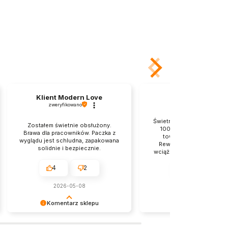
Klient Modern Love
Zbigniew
zweryfikowano
zweryfikowano
Świetnie zabezpieczona pr
Zostałem świetnie obsłużony.
100% dyskrecji 👍️ Zam
Brawa dla pracowników. Paczka z
towar dotarł bardzo sz
wyglądu jest schludna, zapakowana
Rewelacyjny sklep, do k
solidnie i bezpiecznie.
wciąż wracam z wielką chęc
❤️
4
2
4
2
2026-05-08
2026-05-07
Komentarz sklepu
Komentarz sklep
Dziękujemy za pozostawienie nam
Cieszy nas Twoja miła opini