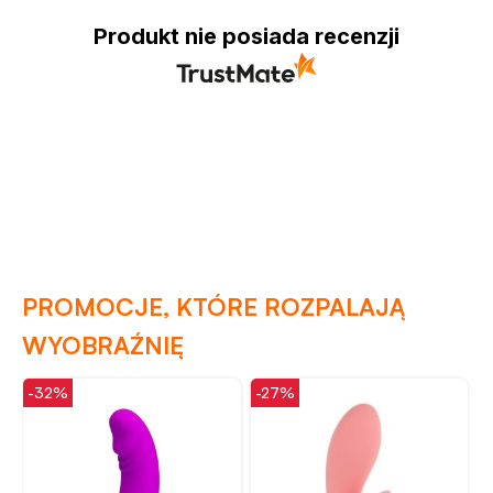
Produkt nie posiada recenzji
PROMOCJE, KTÓRE ROZPALAJĄ
WYOBRAŹNIĘ
-32%
-27%
-