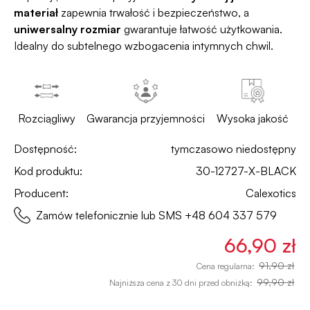
materiał
zapewnia trwałość i bezpieczeństwo, a
uniwersalny rozmiar
gwarantuje łatwość użytkowania.
Idealny do subtelnego wzbogacenia intymnych chwil.
Rozciągliwy
Gwarancja przyjemności
Wysoka jakość
Dostępność:
tymczasowo niedostępny
Kod produktu:
30-12727-X-BLACK
Producent:
Calexotics
Zamów telefonicznie lub SMS
+48 604 337 579
66,90 zł
91,90 zł
Cena regularna:
99,90 zł
Najniższa cena z 30 dni przed obniżką: