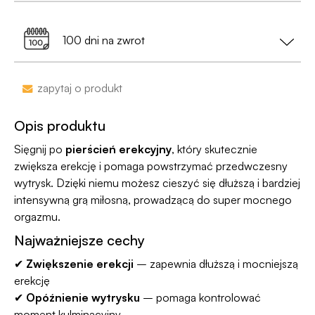
• Na etykiecie znajdzie się
neutralny nadawca
,
kolejny dzień roboczy.
Dostawa do Paczkomatu już od 9,99 zł lub
0 zł
a nie nazwa sklepu;
99% przesyłek dociera następnego dnia!
przy zamówieniu za min. 199 zł
100 dni na zwrot
•
Dyskrecja nawet na wyciągu bankowym
-
nazwa sklepu nie pojawi się na przelewie.
Zakupy bez obaw – jeśli zmienisz zdanie, masz
zapytaj o produkt
100 dni na zwrot. Sam proces jesy niezwykle
Jako jedyni w Polsce dajemy Gwarancję
prosty, ponieważ
jesteśmy uczestnikiem
Dyskrecji — jeśli ją naruszymy, zwrócimy Ci
Opis produktu
programu Wygodne Zwroty®
.
pieniądze 🧡
Sięgnij po
pierścień erekcyjny
, który skutecznie
zwiększa erekcję i pomaga powstrzymać przedwczesny
wytrysk. Dzięki niemu możesz cieszyć się dłuższą i bardziej
intensywną grą miłosną, prowadzącą do super mocnego
orgazmu.
Najważniejsze cechy
✔
Zwiększenie erekcji
– zapewnia dłuższą i mocniejszą
erekcję
✔
Opóźnienie wytrysku
– pomaga kontrolować
moment kulminacyjny