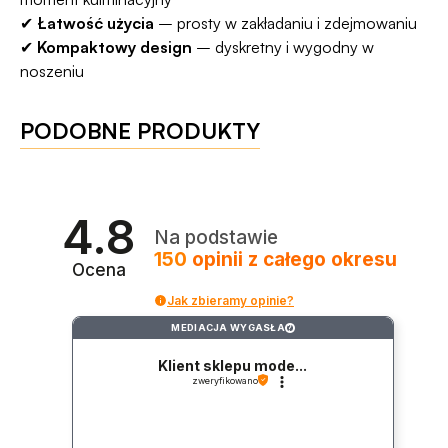
✔
Łatwość użycia
– prosty w zakładaniu i zdejmowaniu
✔
Kompaktowy design
– dyskretny i wygodny w
noszeniu
PODOBNE PRODUKTY
4.8
Na podstawie
150
opinii
z całego okresu
Ocena
Jak zbieramy opinie?
MEDIACJA WYGASŁA
?
Klient sklepu mode...
zweryfikowano