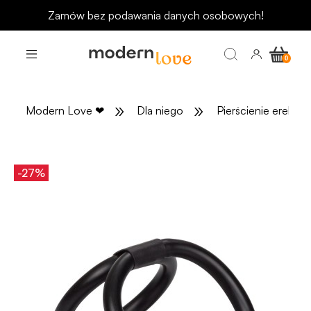
Zamów bez podawania danych osobowych!
»
»
Modern Love
❤
Dla niego
Pierścienie erekcyj
-27%