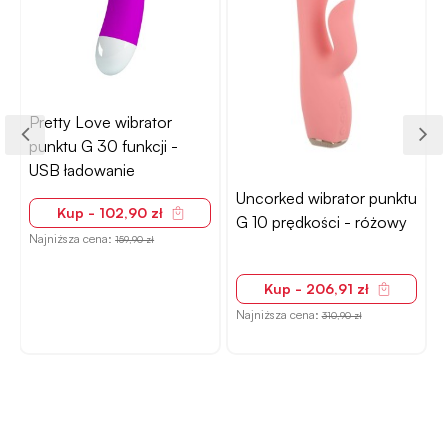
Pretty Love wibrator
punktu G 30 funkcji -
USB ładowanie
Uncorked wibrator punktu
Kup - 102,90 zł
G 10 prędkości - różowy
Najniższa cena:
159,90 zł
Kup - 206,91 zł
Najniższa cena:
310,90 zł
N