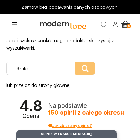
Zamów bez podawania danych osobowych!
Strona o podanym adresie nie istnieje
Przepraszamy, strona której szukasz nie została
znaleziona.
Jeżeli szukasz konkretnego produktu, skorzystaj z
wyszukiwarki.
lub przejdź do strony głównej
4.8
Na podstawie
150
opinii
z całego okresu
Ocena
Jak zbieramy opinie?
OPINIA W TRAKCIE MEDIACJI
?