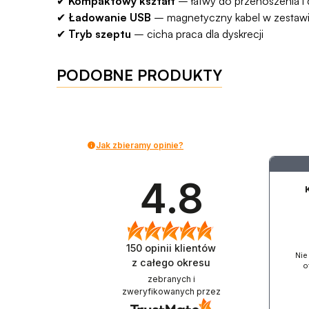
✔
Kompaktowy kształt
– łatwy do przenoszenia i 
✔
Ładowanie USB
– magnetyczny kabel w zestaw
✔
Tryb szeptu
– cicha praca dla dyskrecji
PODOBNE PRODUKTY
Jak zbieramy opinie?
4.8
150
opinii klientów
Nie
z całego okresu
o
zebranych i
zweryfikowanych przez