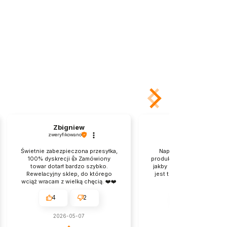
Zbigniew
Maria
zweryfikowano
zweryfikowano
Świetnie zabezpieczona przesyłka,
Naprawdę dobrze zapak
100% dyskrecji 👍️ Zamówiony
produkt. tylko kartonik po
towar dotarł bardzo szybko.
jakby przeszedł jakąś bójk
Rewelacyjny sklep, do którego
jest transport nie Wy. Pro
wciąż wracam z wielką chęcią. ❤️❤️
dla mnie, jest
❤️
przyjemnie.Dziekuje.
4
2
4
2
2026-05-07
2026-04-23