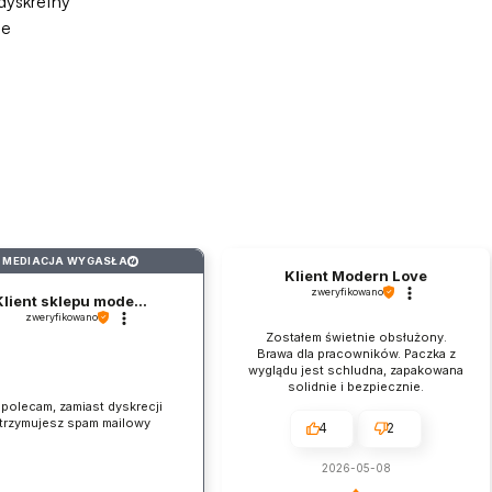
dyskretny
ie
MEDIACJA WYGASŁA
?
Klient Modern Love
zweryfikowano
Klient sklepu mode...
zweryfikowano
Zostałem świetnie obsłużony.
Brawa dla pracowników. Paczka z
wyglądu jest schludna, zapakowana
solidnie i bezpiecznie.
 polecam, zamiast dyskrecji
trzymujesz spam mailowy
4
2
2026-05-08