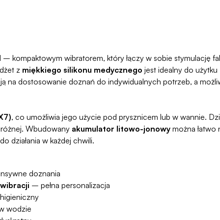
1
– kompaktowym wibratorem, który łączy w sobie stymulację falam
adżet z
miękkiego silikonu medycznego
jest idealny do użytk
ą na dostosowanie doznań do indywidualnych potrzeb, a możli
X7)
, co umożliwia jego użycie pod prysznicem lub w wannie. Dz
podróżnej. Wbudowany
akumulator litowo-jonowy
można łatwo 
działania w każdej chwili.
ensywne doznania
wibracji
– pełna personalizacja
 higieniczny
 w wodzie