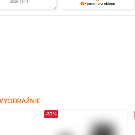
2026-06-12
Komentarz sklepu
Dziękujemy za pozostawienie nam
tak dobrej opinii. Naszym
priorytetem jest satysfakcja klienta i
Twoja recenzja potwierdza nasze
wysiłki - dziękujemy raz jeszcze i
mamy nadzieję - do szybkiego
zobaczenia!
WYOBRAŹNIĘ
-28%