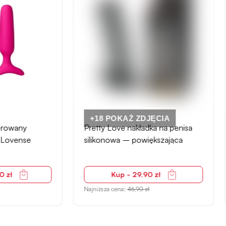
 POKAŻ ZDJĘCIA
+18 POKAŻ ZDJĘCIA
 Love nakładka na penisa
strap-on silikonowy –
onowa – powiększająca
regulowana uprząż, tęczo
Pride, 17 cm
Kup - 29,90 zł
Kup - 143,90 zł
za cena:
46,90 zł
Najniższa cena:
210,90 zł