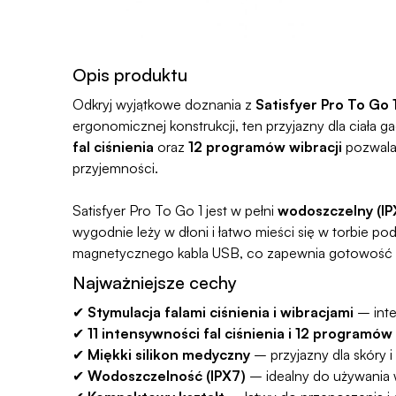
Opis produktu
Odkryj wyjątkowe doznania z
Satisfyer Pro To Go 
ergonomicznej konstrukcji, ten przyjazny dla ciała g
fal ciśnienia
oraz
12 programów wibracji
pozwalaj
przyjemności.
Satisfyer Pro To Go 1 jest w pełni
wodoszczelny (IP
wygodnie leży w dłoni i łatwo mieści się w torbie 
magnetycznego kabla USB, co zapewnia gotowość do 
Najważniejsze cechy
✔
Stymulacja falami ciśnienia i wibracjami
– int
✔
11 intensywności fal ciśnienia i 12 programów 
✔
Miękki silikon medyczny
– przyjazny dla skóry i
✔
Wodoszczelność (IPX7)
– idealny do używania