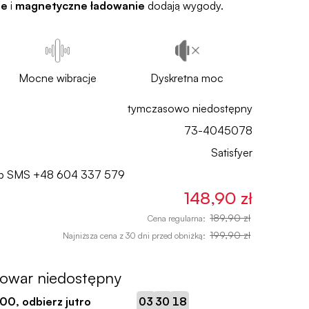
ie
i
magnetyczne ładowanie
dodają wygody.
Mocne wibracje
Dyskretna moc
tymczasowo niedostępny
73-4045078
Satisfyer
lub SMS
+48 604 337 579
148,90 zł
189,90 zł
Cena regularna:
199,90 zł
Najniższa cena z 30 dni przed obniżką:
towar niedostępny
:
:
:00
, odbierz jutro
03
30
17