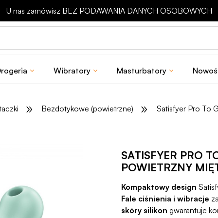
Odbierz rabat 15 zł na pierwsze zakupy
rogeria
Wibratory
Masturbatory
Nowoś
»
»
taczki
Bezdotykowe (powietrzne)
Satisfyer Pro To 
SATISFYER PRO T
POWIETRZNY MI
Kompaktowy design
Satisf
Fale ciśnienia i wibracje
za
skóry silikon
gwarantuje ko