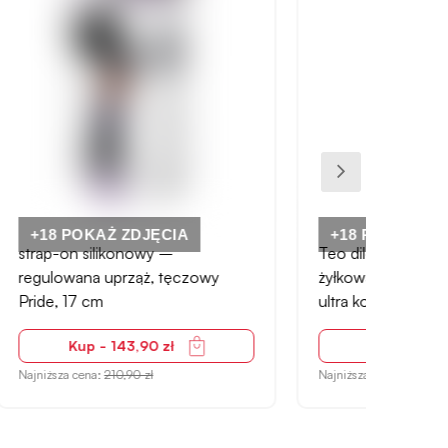
+18 POKAŻ ZDJĘCIA
Teo dildo realistyczne z
Inside
wy
żyłkowaniem – 10,5 cm, różowe,
silik
ultra kompaktowe
Kup - 35,90 zł
Najniższa cena:
54,90 zł
Najniżs