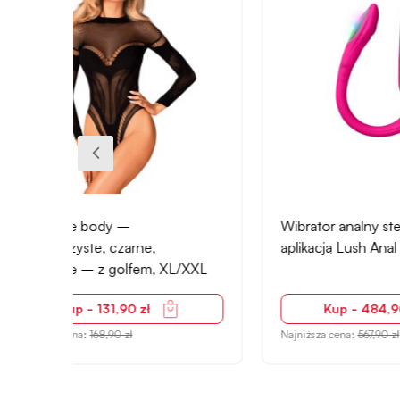
+18
Wibrator analny sterowany
Pretty
aplikacją Lush Anal Lovense
silik
XXL
Kup - 484,90 zł
Najniższa cena:
567,90 zł
Najniżs