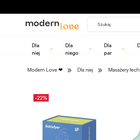
Dla
Dla
Dla
D
niej
niego
par
»
»
Modern Love
❤
Dla niej
Masażery łech
-22%