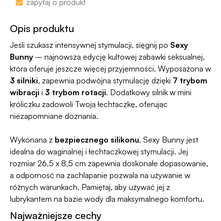
zapytaj o produkt
100 dni na zwrot. Sam proces jesy niezwykle
Jako jedyni w Polsce dajemy Gwarancję
prosty, ponieważ
jesteśmy uczestnikiem
Dyskrecji — jeśli ją naruszymy, zwrócimy Ci
Opis produktu
programu Wygodne Zwroty®
.
pieniądze 🧡
Jeśli szukasz intensywnej stymulacji, sięgnij po
Sexy
Bunny
– najnowszą edycję kultowej zabawki seksualnej,
która oferuje jeszcze więcej przyjemności. Wyposażona w
3 silniki
, zapewnia podwójną stymulację dzięki
7 trybom
wibracji
i
3 trybom rotacji
. Dodatkowy silnik w mini
króliczku zadowoli Twoją łechtaczkę, oferując
niezapomniane doznania.
Wykonana z
bezpiecznego silikonu
, Sexy Bunny jest
idealna do waginalnej i łechtaczkowej stymulacji. Jej
rozmiar 26,5 x 8,5 cm zapewnia doskonałe dopasowanie,
a odporność na zachlapanie pozwala na używanie w
różnych warunkach. Pamiętaj, aby używać jej z
lubrykantem na bazie wody dla maksymalnego komfortu.
Najważniejsze cechy