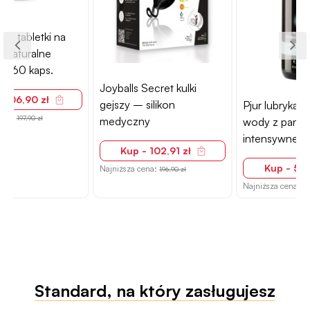
Joyballs Secret kulki
gejszy – silikon
Pjur lubrykant na bazie
N
medyczny
wody z pantenolem,
intensywne nawilżenie –
Kup - 102,91 zł
100 ml
Kup - 59,90 zł
Najniższa cena:
196,90 zł
Najniższa cena:
91,90 zł
Standard, na który zasługujesz