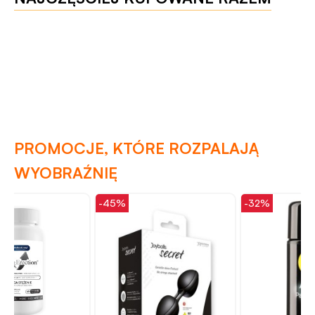
PROMOCJE, KTÓRE ROZPALAJĄ
WYOBRAŹNIĘ
-45%
-32%
-