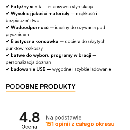
✔
Potężny silnik
– intensywna stymulacja
✔
Wysokiej jakości materiały
– miękkość i
bezpieczeństwo
✔
Wodoodporność
– idealny do używania pod
prysznicem
✔
Elastyczna końcówka
– dociera do ukrytych
punktów rozkoszy
✔
Łatwe do wyboru programy wibracji
–
personalizacja doznań
✔
Ładowanie USB
– wygodne i szybkie ładowanie
PODOBNE PRODUKTY
4.8
Na podstawie
151
opinii
z całego okresu
Ocena