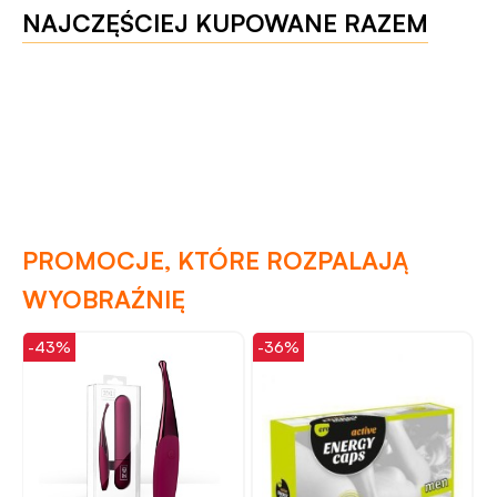
NAJCZĘŚCIEJ KUPOWANE RAZEM
PROMOCJE, KTÓRE ROZPALAJĄ
WYOBRAŹNIĘ
-43%
-36%
-