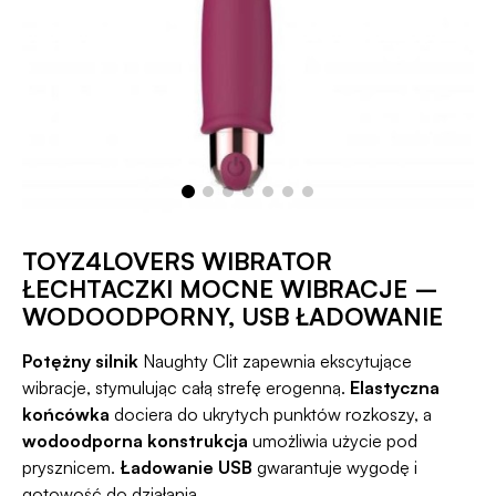
TOYZ4LOVERS WIBRATOR
ŁECHTACZKI MOCNE WIBRACJE –
WODOODPORNY, USB ŁADOWANIE
Potężny silnik
Naughty Clit zapewnia ekscytujące
wibracje, stymulując całą strefę erogenną.
Elastyczna
końcówka
dociera do ukrytych punktów rozkoszy, a
wodoodporna konstrukcja
umożliwia użycie pod
prysznicem.
Ładowanie USB
gwarantuje wygodę i
gotowość do działania.