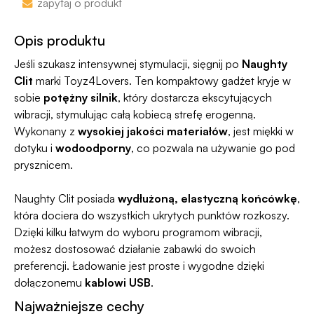
zapytaj o produkt
100 dni na zwrot. Sam proces jesy niezwykle
Jako jedyni w Polsce dajemy Gwarancję
prosty, ponieważ
jesteśmy uczestnikiem
Dyskrecji — jeśli ją naruszymy, zwrócimy Ci
Opis produktu
programu Wygodne Zwroty®
.
pieniądze 🧡
Jeśli szukasz intensywnej stymulacji, sięgnij po
Naughty
Clit
marki Toyz4Lovers. Ten kompaktowy gadżet kryje w
sobie
potężny silnik
, który dostarcza ekscytujących
wibracji, stymulując całą kobiecą strefę erogenną.
Wykonany z
wysokiej jakości materiałów
, jest miękki w
dotyku i
wodoodporny
, co pozwala na używanie go pod
prysznicem.
Naughty Clit posiada
wydłużoną, elastyczną końcówkę
,
która dociera do wszystkich ukrytych punktów rozkoszy.
Dzięki kilku łatwym do wyboru programom wibracji,
możesz dostosować działanie zabawki do swoich
preferencji. Ładowanie jest proste i wygodne dzięki
dołączonemu
kablowi USB
.
Najważniejsze cechy