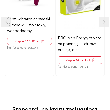
Senzi wibrator łechtaczki
12 trybów – fioletowy,
wodoodporny
ERO Men Energy tabletki
Kup - 165,91 zł
na potencję – dłuższa
Najniższa cena:
305,90 zł
erekcja, 5 sztuk
Kup - 58,90 zł
Najniższa cena:
N
104,90 zł
Standard, na który zasługujesz