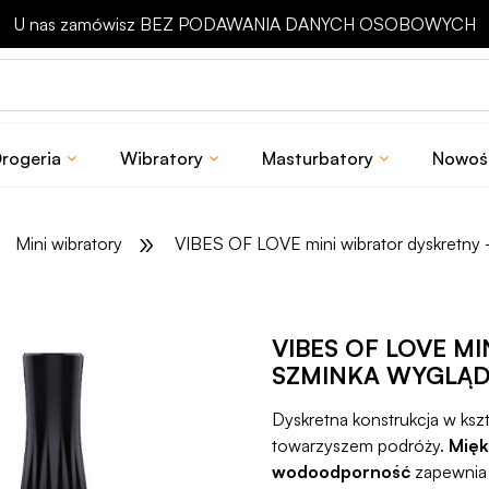
Odbierz rabat 15 zł na pierwsze zakupy
rogeria
Wibratory
Masturbatory
Nowoś
»
Mini wibratory
VIBES OF LOVE mini wibrator dyskretny 
VIBES OF LOVE M
SZMINKA WYGLĄ
Dyskretna konstrukcja w ksz
towarzyszem podróży.
Mięk
wodoodporność
zapewnia