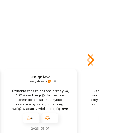
Zbigniew
Maria
zweryfikowano
zweryfikowano
Świetnie zabezpieczona przesyłka,
Naprawdę dobrze zapak
100% dyskrecji 👍️ Zamówiony
produkt. tylko kartonik po
towar dotarł bardzo szybko.
jakby przeszedł jakąś bójk
Rewelacyjny sklep, do którego
jest transport nie Wy. Pro
wciąż wracam z wielką chęcią. ❤️❤️
dla mnie, jest
❤️
przyjemnie.Dziekuje.
4
2
4
2
2026-05-07
2026-04-23