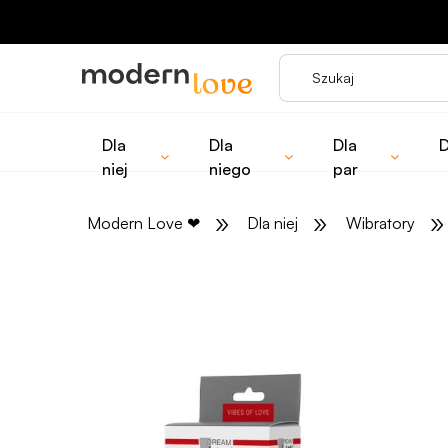
Dla
Dla
Dla
D
niej
niego
par
»
»
»
Modern Love
❤
Dla niej
Wibratory