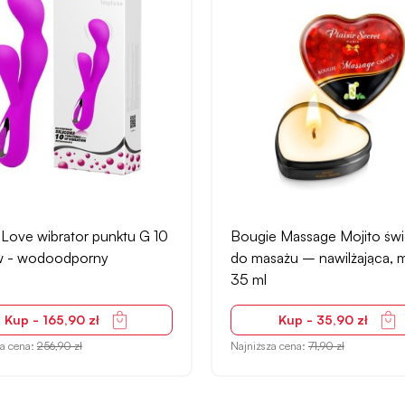
e Massage Mojito świeca
Tone wibrator punktu G 2 siln
ażu – nawilżająca, mojito,
13 ustawień - wielokolorow
Kup - 35,90 zł
Kup - 233,90 zł
za cena:
71,90 zł
Najniższa cena:
383,90 zł