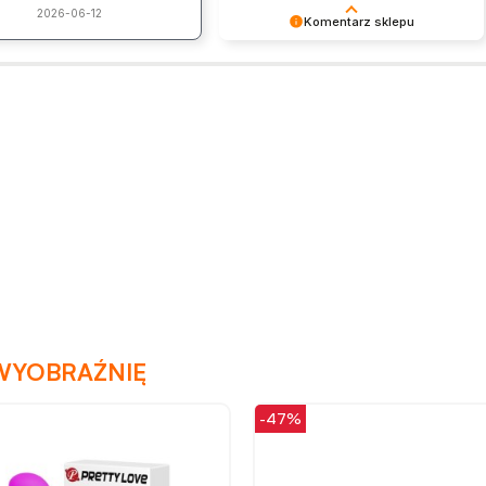
2026-06-12
Komentarz sklepu
Dziękujemy za pozostawienie nam
tak dobrej opinii. Naszym
priorytetem jest satysfakcja klienta i
Twoja recenzja potwierdza nasze
wysiłki - dziękujemy raz jeszcze i
mamy nadzieję - do szybkiego
zobaczenia!
WYOBRAŹNIĘ
-36%