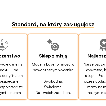
Standard, na który zasługujesz
czeństwo
Sklep z misją
Najleps
woje dane na
Modern Love to miłość w
Nasze paczki
kroku – od
nowoczesnym wydaniu:
dyskretne, 
a certyfikatem
sklepu. Prod
bezpieczne
Swobodna.
możesz dodać 
 współpracę ze
Świadoma.
mamy na mi
mi kurierami.
Na Twoich zasadach.
naszym ma