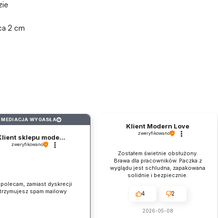
zie
ca 2 cm
MEDIACJA WYGASŁA
?
Klient Modern Love
zweryfikowano
Klient sklepu mode...
zweryfikowano
Zostałem świetnie obsłużony.
Brawa dla pracowników. Paczka z
wyglądu jest schludna, zapakowana
solidnie i bezpiecznie.
 polecam, zamiast dyskrecji
trzymujesz spam mailowy
4
2
2026-05-08