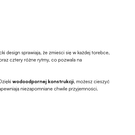
e prosty, ponieważ
jesteśmy uczestnikiem
e Zwroty®
.
i design sprawiają, że zmieści się w każdej torebce,
i oraz cztery różne rytmy, co pozwala na
Dzięki
wodoodpornej konstrukcji
, możesz cieszyć
apewniają niezapomniane chwile przyjemności.