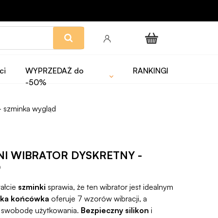
ci
WYPRZEDAŻ do
RANKINGI
-50%
- szminka wygląd
INI WIBRATOR DYSKRETNY -
D
tałcie
szminki
sprawia, że ten wibrator jest idealnym
ka końcówka
oferuje 7 wzorów wibracji, a
 swobodę użytkowania.
Bezpieczny silikon
i