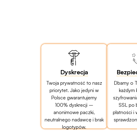
Dyskrecja
Bezpie
Twoja prywatność to nasz
Dbamy o T
priorytet. Jako jedyni w
każdym 
Polsce gwarantujemy
szyfrowani
100% dyskrecji –
SSL po 
anonimowe paczki,
płatności i
neutralnego nadawcę i brak
sprawdzony
logotypów.