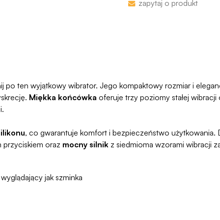
zapytaj o produkt
proces jesy niezwykl
programu Wygodn
ij po ten wyjątkowy wibrator. Jego kompaktowy rozmiar i eleganck
skrecję.
Miękka końcówka
oferuje trzy poziomy stałej wibracj
i.
ilikonu
, co gwarantuje komfort i bezpieczeństwo użytkowania. 
 przyciskiem oraz
mocny silnik
z siedmioma wzorami wibracji z
wyglądający jak szminka