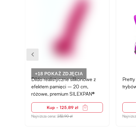
e z
Pretty Love wibrator punktu G 10
Bougi
trybów - wodoodporny
do mas
N®
35 ml
Kup - 165,90 zł
Najniższa cena:
256,90 zł
Najniżs