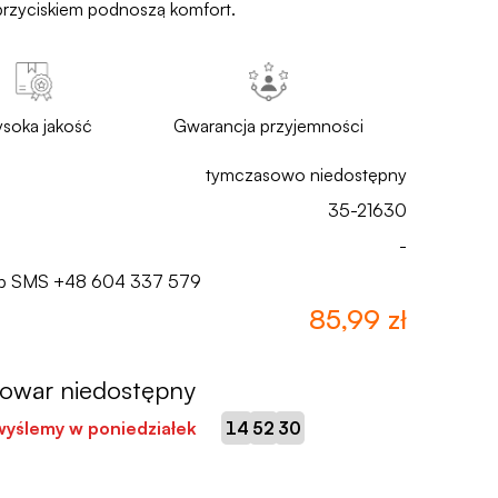
rzyciskiem podnoszą komfort.
soka jakość
Gwarancja przyjemności
tymczasowo niedostępny
35-21630
-
lub SMS
+48 604 337 579
85,99 zł
towar niedostępny
:
:
wyślemy w poniedziałek
14
52
29