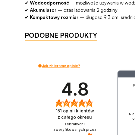
✔
Wodoodporność
– możliwość używania w wod
✔
Akumulator
– czas ładowania 2 godziny
✔
Kompaktowy rozmiar
– długość 9,3 cm, średni
PODOBNE PRODUKTY
Jak zbieramy opinie?
4.8
151
opinii klientów
Nie
z całego okresu
o
zebranych i
zweryfikowanych przez