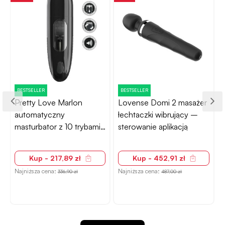
BESTSELLER
BESTSELLER
Pretty Love Marlon
Lovense Domi 2 masażer
automatyczny
łechtaczki wibrujący –
masturbator z 10 trybami
sterowanie aplikacją
stymulacji
Kup - 217,89 zł
Kup - 452,91 zł
Najniższa cena:
Najniższa cena:
N
336,90 zł
487,00 zł