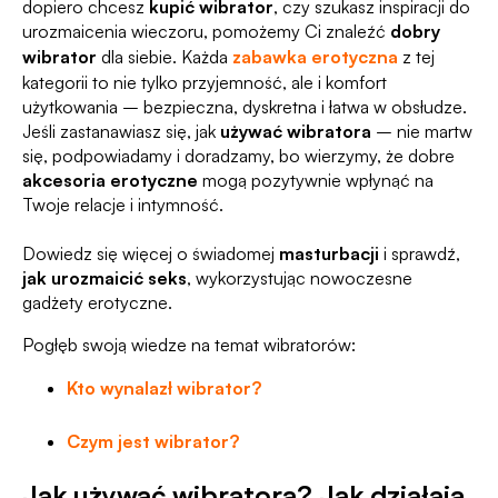
dopiero chcesz
kupić wibrator
, czy szukasz inspiracji do
urozmaicenia wieczoru, pomożemy Ci znaleźć
dobry
wibrator
dla siebie. Każda
zabawka erotyczna
z tej
kategorii to nie tylko przyjemność, ale i komfort
użytkowania – bezpieczna, dyskretna i łatwa w obsłudze.
Jeśli zastanawiasz się, jak
używać wibratora
– nie martw
się, podpowiadamy i doradzamy, bo wierzymy, że dobre
akcesoria erotyczne
mogą pozytywnie wpłynąć na
Twoje relacje i intymność.
Dowiedz się więcej o świadomej
masturbacji
i sprawdź,
jak urozmaicić seks
, wykorzystując nowoczesne
gadżety erotyczne.
Pogłęb swoją wiedze na temat wibratorów:
Kto wynalazł wibrator?
Czym jest wibrator?
Jak używać wibratora? Jak działają