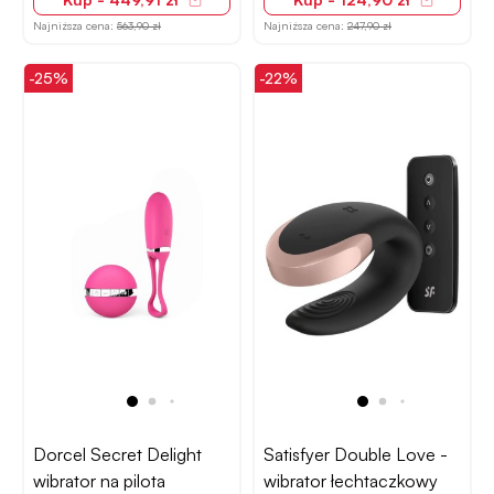
Najniższa cena:
563,90 zł
Najniższa cena:
247,90 zł
-25%
-22%
Dorcel Secret Delight
Satisfyer Double Love -
wibrator na pilota
wibrator łechtaczkowy