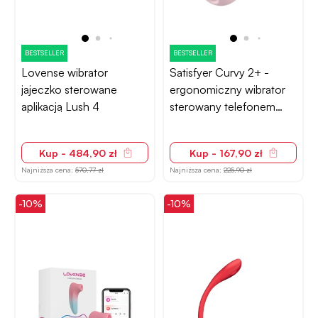
BESTSELLER
BESTSELLER
Lovense wibrator
Satisfyer Curvy 2+ -
jajeczko sterowane
ergonomiczny wibrator
aplikacją Lush 4
sterowany telefonem
różowy
Kup - 484,90 zł
Kup - 167,90 zł
Najniższa cena:
570,77 zł
Najniższa cena:
225,90 zł
-10%
-10%