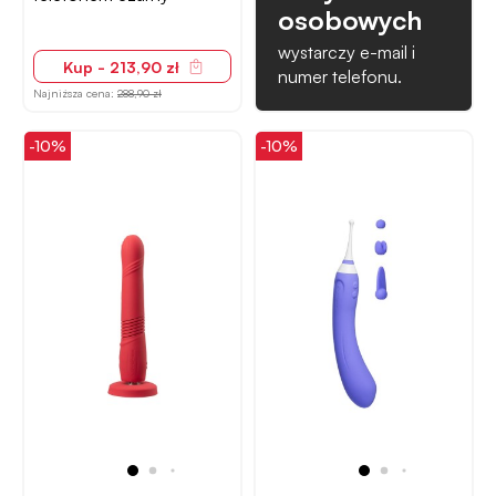
osobowych
wystarczy e-mail i
Kup - 213,90 zł
numer telefonu.
Najniższa cena:
288,90 zł
-10%
-10%