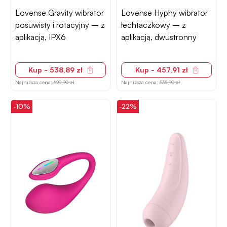
Lovense Gravity wibrator
Lovense Hyphy wibrator
posuwisty i rotacyjny – z
łechtaczkowy – z
aplikacją, IPX6
aplikacją, dwustronny
Kup - 538,89 zł
Kup - 457,91 zł
Najniższa cena:
629,90 zł
Najniższa cena:
535,90 zł
-10%
-22%