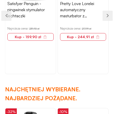
r
Satisfyer Penguin -
Pretty Love Lorelei
pingwinek stymulator
automatyczny
łechtaczki
masturbator z
obrotowym wnętrzem
Najniższa cena:
Najniższa cena:
239,90 zł
217,99 zł
Kup - 159,90 zł
Kup - 244,91 zł
N
NAJCHĘTNIEJ WYBIERANE.
NAJBARDZIEJ POŻĄDANE.
-32%
-10%
-