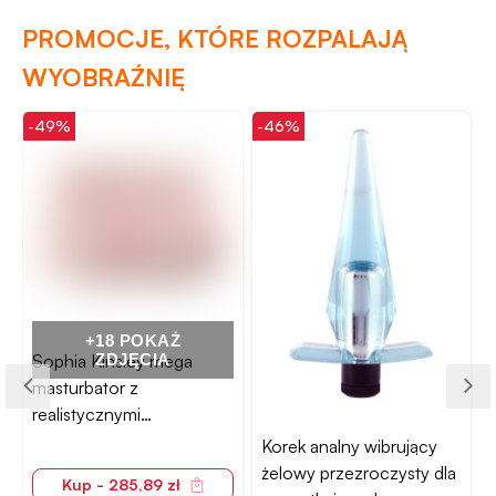
PROMOCJE, KTÓRE ROZPALAJĄ
WYOBRAŹNIĘ
-49%
-46%
-
+18 POKAŻ
Sophia Kinsley mega
ZDJĘCIA
masturbator z
-
realistycznymi
szczelinami
Korek analny wibrujący
żelowy przezroczysty dla
Kup - 285,89 zł