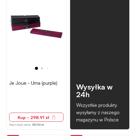
Je Joue - Uma (purple)
Wysyłka w
24h
Wszystkie produkty
wysyłamy z naszego
Kup - 298,91 zł
magazynu w Polsce
Najniższa cena:
357,90 zł