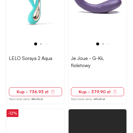
LELO Soraya 2 Aqua
Je Joue - G-Kii,
fioletowy
Kup - 736,93 zł
Kup - 379,90 zł
Najniższa cena:
881,90 zł
Najniższa cena:
499,67 zł
-12%