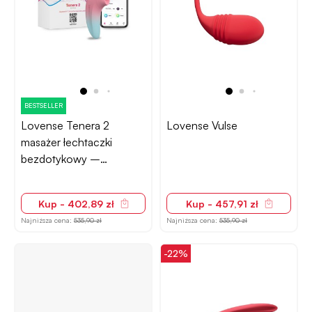
BESTSELLER
Lovense Tenera 2
Lovense Vulse
masażer łechtaczki
bezdotykowy –
sterowany aplikacją
Kup - 402,89 zł
Kup - 457,91 zł
Najniższa cena:
535,90 zł
Najniższa cena:
535,90 zł
-22%