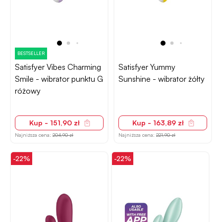
BESTSELLER
Satisfyer Vibes Charming
Satisfyer Yummy
Smile - wibrator punktu G
Sunshine - wibrator żółty
różowy
Kup - 151,90 zł
Kup - 163,89 zł
Najniższa cena:
204,90 zł
Najniższa cena:
221,90 zł
-22%
-22%