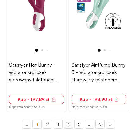
Satisfyer Hot Bunny -
Satisfyer Air Pump Bunny
wibrator króliczek
5 - wibrator króliczek
sterowany telefonem
sterowany telefonem
różowy
miętowy
Kup - 197,89 zł
Kup - 198,90 zł
Najniższa cena:
266,90 zł
Najniższa cena:
268,90 zł
«
1
2
3
4
5
...
25
»