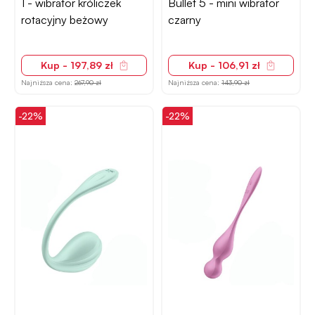
1 - wibrator króliczek
Bullet 5 - mini wibrator
rotacyjny beżowy
czarny
Kup - 197,89 zł
Kup - 106,91 zł
Najniższa cena:
267,90 zł
Najniższa cena:
143,90 zł
-22%
-22%