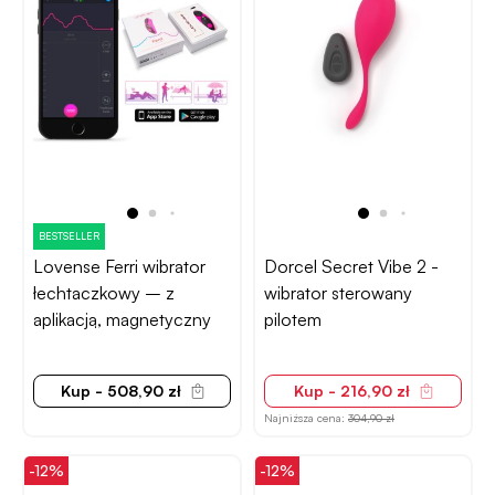
BESTSELLER
Lovense Ferri wibrator
Dorcel Secret Vibe 2 -
łechtaczkowy – z
wibrator sterowany
aplikacją, magnetyczny
pilotem
Kup - 508,90 zł
Kup - 216,90 zł
Najniższa cena:
304,90 zł
-12%
-12%