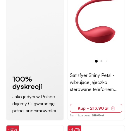
Satisfyer Shiny Petal -
100%
wibrujące jajeczko
dyskrecji
sterowane telefonem
różowe
Jako jedyni w Polsce
dajemy Ci gwarancję
Kup - 213,90 zł
pełnej anonimowości
Najniższa cena:
288,90 zł
-10%
-47%