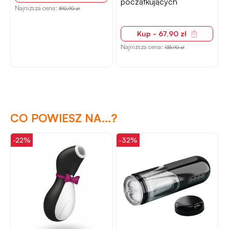
początkujących
Najniższa cena:
590,90 zł
Kup - 67,90 zł
N
Najniższa cena:
135,90 zł
CO POWIESZ NA...?
-22%
-32%
-