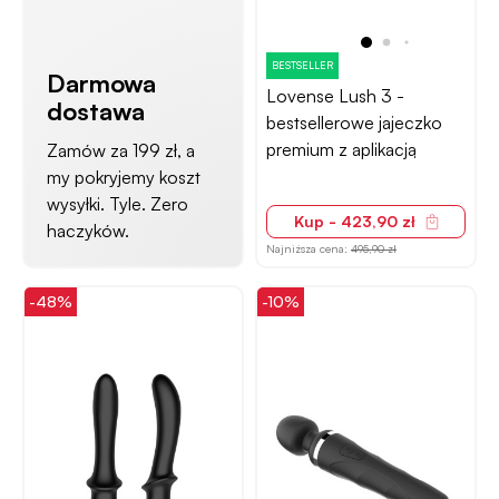
BESTSELLER
Darmowa
Lovense Lush 3 -
dostawa
bestsellerowe jajeczko
premium z aplikacją
Zamów za 199 zł, a
my pokryjemy koszt
wysyłki. Tyle. Zero
Kup - 423,90 zł
haczyków.
Najniższa cena:
495,90 zł
-48%
-10%