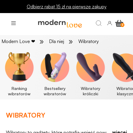
🔥 INSPIRACJE: sprawdź je teraz! 👈
»
»
Modern Love
❤
Dla niej
Wibratory
Ranking
Bestsellery
Wibratory
Wibrato
wibratorów
wibratorów
króliczki
klasycz
WIBRATORY
... więcej
Wibratory to gadżety, które potrafią wnieść nową jakość