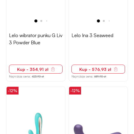
Lelo wibrator punku G Liv
Lelo Ina 3 Seaweed
3 Powder Blue
Kup - 354,91 zł
Kup - 576,93 zł
Najniższa cena:
423,90 zł
Najniższa cena:
689,90 zł
-12%
-12%