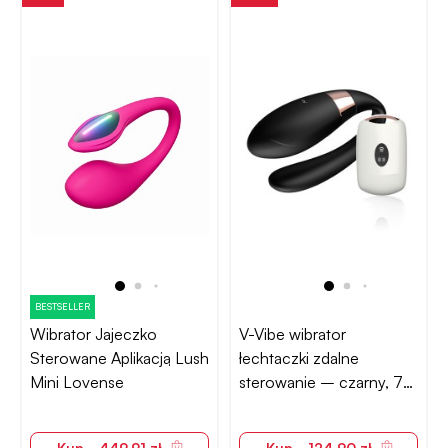
BESTSELLER
Wibrator Jajeczko
V-Vibe wibrator
Sterowane Aplikacją Lush
łechtaczki zdalne
Mini Lovense
sterowanie – czarny, 7
trybów
Kup - 449,91 zł
Kup - 124,90 zł