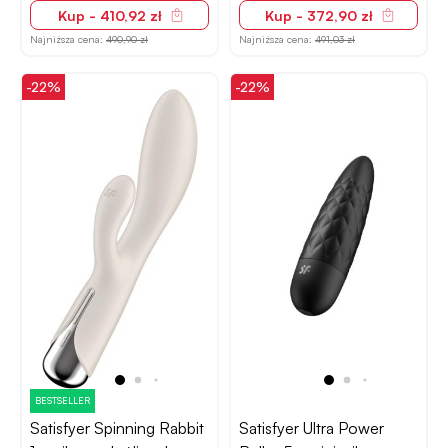
Kup - 410,92 zł
Kup - 372,90 zł
Najniższa cena:
490,90 zł
Najniższa cena:
491,03 zł
-22%
-22%
BESTSELLER
Satisfyer Spinning Rabbit
Satisfyer Ultra Power