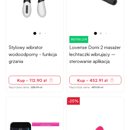
BESTSELLER
Stylowy wibrator
Lovense Domi 2 masażer
wodoodporny - funkcja
łechtaczki wibrujący –
grzania
sterowanie aplikacją
Kup - 112,90 zł
Kup - 452,91 zł
Najniższa cena:
228,90 zł
Najniższa cena:
487,00 zł
-25%