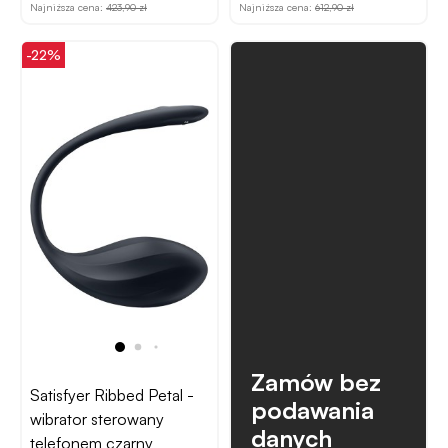
Najniższa cena:
423,90 zł
Najniższa cena:
612,90 zł
-22%
Zamów bez
Satisfyer Ribbed Petal -
podawania
wibrator sterowany
danych
telefonem czarny