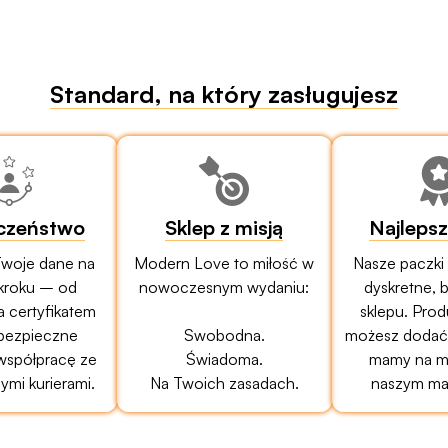
Standard, na który zasługujesz
czeństwo
Sklep z misją
Najleps
woje dane na
Modern Love to miłość w
Nasze paczki
kroku – od
nowoczesnym wydaniu:
dyskretne, 
a certyfikatem
sklepu. Prod
bezpieczne
Swobodna.
możesz dodać 
 współpracę ze
Świadoma.
mamy na mi
mi kurierami.
Na Twoich zasadach.
naszym ma