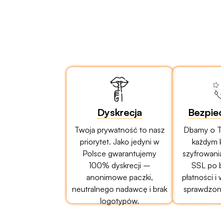
Dyskrecja
Bezpie
Twoja prywatność to nasz
Dbamy o T
priorytet. Jako jedyni w
każdym 
Polsce gwarantujemy
szyfrowani
100% dyskrecji –
SSL po 
anonimowe paczki,
płatności i
neutralnego nadawcę i brak
sprawdzony
logotypów.