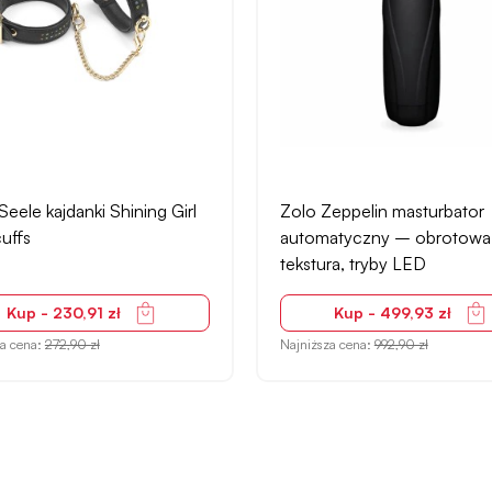
Seele kajdanki Shining Girl
Zolo Zeppelin masturbator
uffs
automatyczny – obrotowa
tekstura, tryby LED
Kup - 230,91 zł
Kup - 499,93 zł
za cena:
272,90 zł
Najniższa cena:
992,90 zł