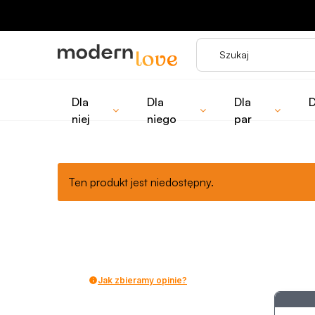
Modern Love
❤
Dla
Dla
Dla
D
niej
niego
par
Ten produkt jest niedostępny.
Jak zbieramy opinie?