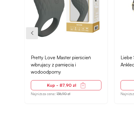
 kulki
Pretty Love Master pierścień
Liebe 
wibrujący z pamięcią i
Anklec
wodoodporny
Kup - 87,90 zł
Najniższa cena:
136,90 zł
Najniżs