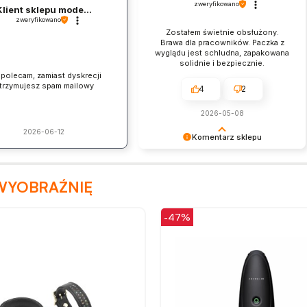
zweryfikowano
Klient sklepu mode...
zweryfikowano
Zostałem świetnie obsłużony.
Brawa dla pracowników. Paczka z
wyglądu jest schludna, zapakowana
solidnie i bezpiecznie.
 polecam, zamiast dyskrecji
trzymujesz spam mailowy
4
2
2026-05-08
2026-06-12
Komentarz sklepu
Dziękujemy za pozostawienie nam
tak dobrej opinii. Naszym
WYOBRAŹNIĘ
priorytetem jest satysfakcja klienta i
Twoja recenzja potwierdza nasze
wysiłki - dziękujemy raz jeszcze i
-47%
mamy nadzieję - do szybkiego
zobaczenia!