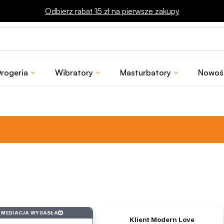
Odbierz rabat 15 zł na pierwsze zakupy
rogeria
Wibratory
Masturbatory
Nowoś
MEDIACJA WYGASŁA
?
Klient Modern Love