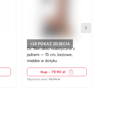
+18 POKAŻ ZDJĘCIA
Dr. Skin dildo realistyczne z
Oh My
jądrami – 15 cm, beżowe,
kompa
miękkie w dotyku
klejn
Kup - 79,90 zł
Najniższa cena:
112,90 zł
Najniżs