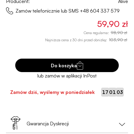
Producent:
Alive
Zamów telefonicznie lub SMS
+48 604 337 579
59,90 zł
98,90 zł
Cena regularna:
103,90 zł
Najniższa cena z 30 dni przed obniżką:
Do koszyka
:
:
Zamów dziś, wyślemy w poniedziałek
17
01
02
Gwarancja Dyskrecji