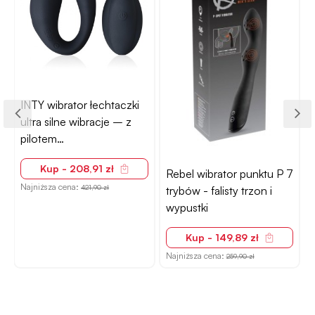
INTY wibrator łechtaczki
ultra silne wibracje – z
pilotem
bezprzewodowym
Kup - 208,91 zł
Rebel wibrator punktu P 7
Najniższa cena:
421,90 zł
trybów - falisty trzon i
wypustki
Kup - 149,89 zł
N
Najniższa cena:
259,90 zł