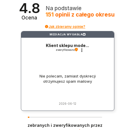
4.8
Na podstawie
151
opinii
z całego okresu
Ocena
Jak zbieramy opinie?
MEDIACJA WYGASŁA
?
Klient sklepu mode...
zweryfikowano
Nie polecam, zamiast dyskrecji
otrzymujesz spam mailowy
2026-06-12
zebranych i zweryfikowanych przez