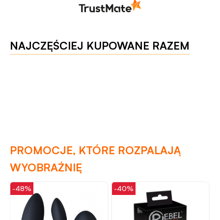
NAJCZĘŚCIEJ KUPOWANE RAZEM
PROMOCJE, KTÓRE ROZPALAJĄ
WYOBRAŹNIĘ
-48%
-40%
-