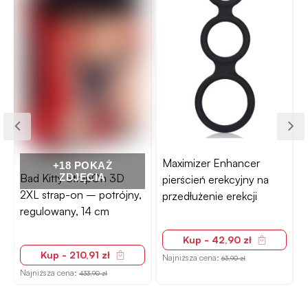
Maximizer Enhancer
+18 POKAŻ
Bad Kitty StrapOn 3D
ZDJĘCIA
pierścień erekcyjny na
2XL strap-on – potrójny,
przedłużenie erekcji
N
regulowany, 14 cm
Kup - 42,90 zł
Kup - 210,91 zł
Najniższa cena:
63,90 zł
Najniższa cena:
433,90 zł