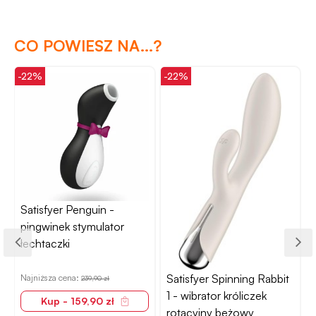
CO POWIESZ NA...?
-22%
-22%
-
r
Satisfyer Penguin -
pingwinek stymulator
łechtaczki
Satisfyer Spinning Rabbit
Najniższa cena:
239,90 zł
1 - wibrator króliczek
Kup - 159,90 zł
rotacyjny beżowy