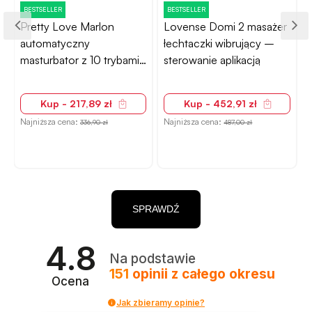
BESTSELLER
BESTSELLER
Pretty Love Marlon
Lovense Domi 2 masażer
automatyczny
łechtaczki wibrujący –
masturbator z 10 trybami
sterowanie aplikacją
stymulacji
Kup - 217,89 zł
Kup - 452,91 zł
Najniższa cena:
Najniższa cena:
N
336,90 zł
487,00 zł
SPRAWDŹ
4.8
Na podstawie
151
opinii
z całego okresu
Ocena
Jak zbieramy opinie?