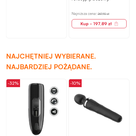
N
Najniższa cena:
267,90 zł
Kup - 197,89 zł
NAJCHĘTNIEJ WYBIERANE.
NAJBARDZIEJ POŻĄDANE.
-32%
-10%
-