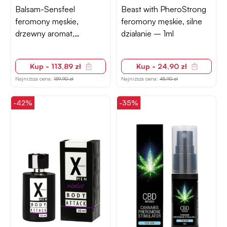
Balsam-Sensfeel
Beast with PheroStrong
feromony męskie,
feromony męskie, silne
drzewny aromat,
działanie – 1ml
luksusowa formuła –
100ml
Kup - 113,89 zł
Kup - 24,90 zł
Najniższa cena:
159,90 zł
Najniższa cena:
45,90 zł
-42%
-35%