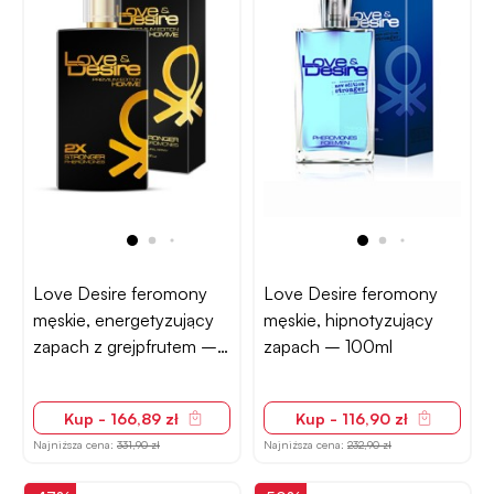
Love Desire feromony
Love Desire feromony
męskie, energetyzujący
męskie, hipnotyzujący
zapach z grejpfrutem –
zapach – 100ml
100ml
Kup - 166,89 zł
Kup - 116,90 zł
Najniższa cena:
331,90 zł
Najniższa cena:
232,90 zł