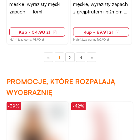
męskie, wyrazisty męski
męskie, wyrazisty zapach
zapach – 15ml
z grejpfrutem i piżmem –
50ml
Kup - 54,90 zł
Kup - 89,91 zł
Najniższa cena:
98,90 zł
Najniższa cena:
163,90 zł
«
1
2
3
»
PROMOCJE, KTÓRE ROZPALAJĄ
WYOBRAŹNIĘ
-39%
-42%
-