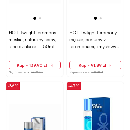
HOT Twilight feromony
HOT Twilight feromony
męskie, naturalny spray,
męskie, perfumy z
silne działanie – 50ml
feromonami, zmysłowy
zapach – 15ml
Kup - 139,90 zł
Kup - 91,89 zł
Najniższa cena:
230,90 zł
Najniższa cena:
150,90 zł
-36%
-47%