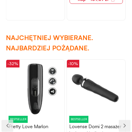
NAJCHĘTNIEJ WYBIERANE.
NAJBARDZIEJ POŻĄDANE.
-32%
-10%
-
BESTSELLER
BESTSELLER
Pretty Love Marlon
Lovense Domi 2 masażer