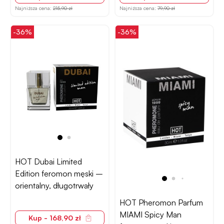
Najniższa cena:
215,90 zł
Najniższa cena:
79,90 zł
-36%
-36%
HOT Dubai Limited
Edition feromon męski –
orientalny, długotrwały
HOT Pheromon Parfum
MIAMI Spicy Man
Kup - 168,90 zł