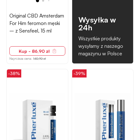
Original CBD Amsterdam
Wysyłka w
For Him feromon męski
24h
– z Sensfeel, 15 ml
Wszystkie produkty
wysyłamy z naszego
Kup - 86,90 zł
magazynu w Polsce
Najniższa cena:
140,90 zł
-38%
-39%