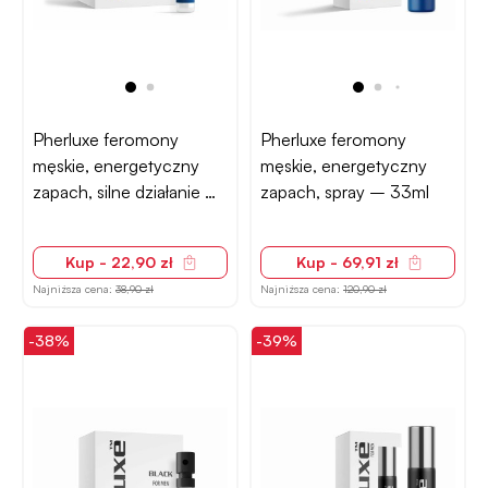
Pherluxe feromony
Pherluxe feromony
męskie, energetyczny
męskie, energetyczny
zapach, silne działanie –
zapach, spray – 33ml
2,4ml
Kup - 22,90 zł
Kup - 69,91 zł
Najniższa cena:
38,90 zł
Najniższa cena:
120,90 zł
-38%
-39%