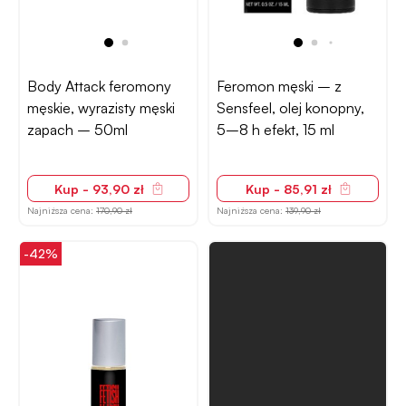
Body Attack feromony
Feromon męski – z
męskie, wyrazisty męski
Sensfeel, olej konopny,
zapach – 50ml
5–8 h efekt, 15 ml
Kup - 93,90 zł
Kup - 85,91 zł
Najniższa cena:
170,90 zł
Najniższa cena:
139,90 zł
-42%