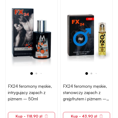
FX24 feromony męskie,
FX24 feromony męskie,
intrygujący zapach z
stanowczy zapach z
piżmem – 50ml
grejpfrutem i piżmem –
roll-on 5ml
Kup - 118,90 zł
Kup - 43,90 zł