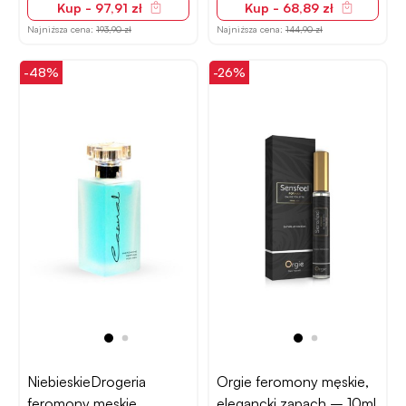
Kup - 97,91 zł
Kup - 68,89 zł
Najniższa cena:
193,90 zł
Najniższa cena:
144,90 zł
-48%
-26%
NiebieskieDrogeria
Orgie feromony męskie,
feromony męskie,
elegancki zapach – 10ml