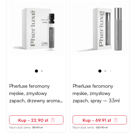
Pherluxe feromony
Pherluxe feromony
męskie, zmysłowy
męskie, zmysłowy
zapach, drzewny aromat
zapach, spray – 33ml
– 2,4ml
Kup - 22,90 zł
Kup - 69,91 zł
Najniższa cena:
38,90 zł
Najniższa cena:
120,90 zł