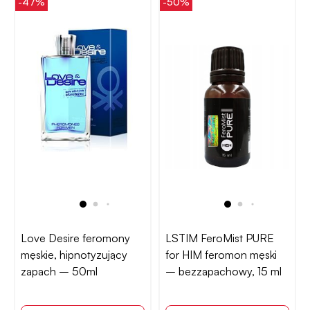
-47%
-50%
Love Desire feromony
LSTIM FeroMist PURE
męskie, hipnotyzujący
for HIM feromon męski
zapach – 50ml
– bezzapachowy, 15 ml