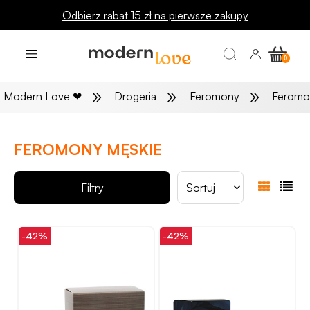
Odbierz rabat 15 zł na pierwsze zakupy
»
»
»
Modern Love
❤
Drogeria
Feromony
Feromo
FEROMONY MĘSKIE
Filtry
Sortuj
-42%
-42%