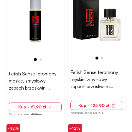
Fetish Sense feromony
Fetish Sense feromony
męskie, zmysłowy
męskie, zmysłowy
zapach brzoskwini i
zapach brzoskwini i
bergamotki – 50ml
bergamotki – 10ml roll-
on
Kup - 125,90 zł
Kup - 61,90 zł
Najniższa cena:
103,99 zł
Najniższa cena:
49,99 zł
-42%
-42%