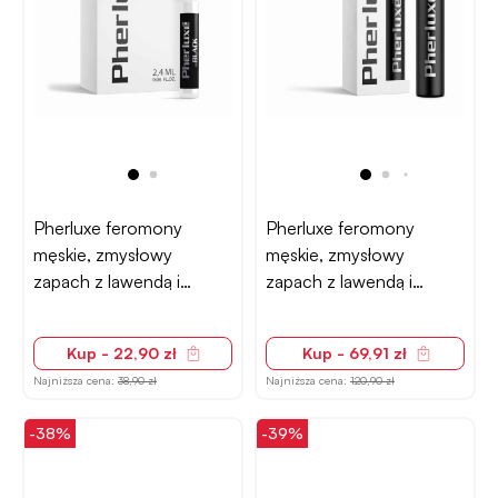
Pherluxe feromony
Pherluxe feromony
męskie, zmysłowy
męskie, zmysłowy
zapach z lawendą i
zapach z lawendą i
wanilią – 2,4ml
wanilią – spray 33ml
Kup - 22,90 zł
Kup - 69,91 zł
Najniższa cena:
38,90 zł
Najniższa cena:
120,90 zł
-38%
-39%