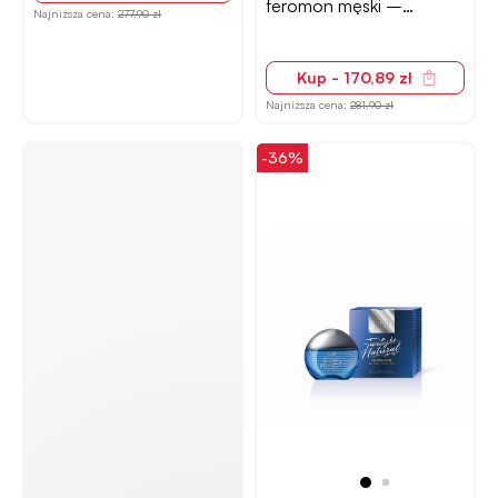
feromon męski –
Najniższa cena:
277,90 zł
zmysłowy, 30 ml
Kup - 170,89 zł
Najniższa cena:
281,90 zł
-36%