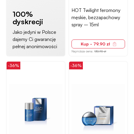
HOT Twilight feromony
100%
męskie, bezzapachowy
dyskrecji
spray – 15ml
Jako jedyni w Polsce
dajemy Ci gwarancję
Kup - 79,90 zł
pełnej anonimowości
Najniższa cena:
130,90 zł
-36%
-36%