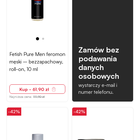
Zamów bez
Fetish Pure Men feromon
podawania
męski – bezzapachowy,
danych
roll-on, 10 ml
osobowych
wystarczy e-mail i
Kup - 61,90 zł
numer telefonu.
Najniższa cena:
111,90 zł
-42%
-42%