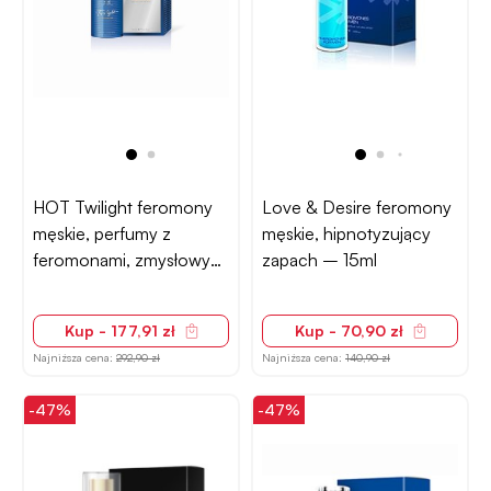
HOT Twilight feromony
Love & Desire feromony
męskie, perfumy z
męskie, hipnotyzujący
feromonami, zmysłowy
zapach – 15ml
zapach – 50ml
Kup - 177,91 zł
Kup - 70,90 zł
Najniższa cena:
292,90 zł
Najniższa cena:
140,90 zł
-47%
-47%