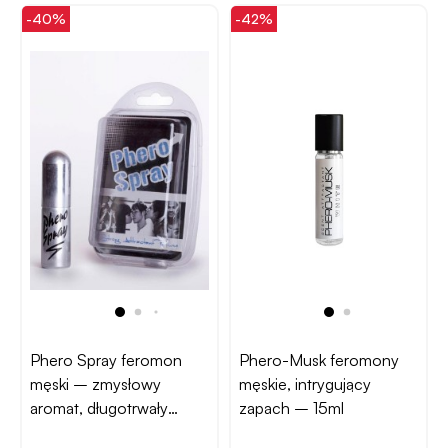
-40%
-42%
Phero Spray feromon
Phero-Musk feromony
męski – zmysłowy
męskie, intrygujący
aromat, długotrwały
zapach – 15ml
efekt, 15 ml