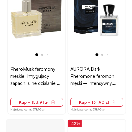
PheroMusk feromony
AURORA Dark
męskie, intrygujący
Pheromone feromon
zapach, silne działanie –
męski – intensywny,
100ml
korzenny, 50 ml
Kup - 153,91 zł
Kup - 131,90 zł
Najniższa cena:
278,90 zł
Najniższa cena:
238,90 zł
-42%