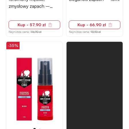
zmysłowy zapach –
50ml
Kup - 57,90 zł
Kup - 66,90 zł
Najniższa cena:
116,90 zł
Najniższa cena:
93,90 zł
-35%