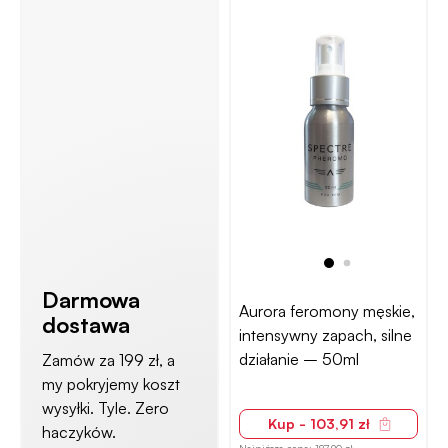
Darmowa
Aurora feromony męskie,
dostawa
intensywny zapach, silne
działanie – 50ml
Zamów za 199 zł, a
my pokryjemy koszt
wysyłki. Tyle. Zero
Kup - 103,91 zł
haczyków.
Najniższa cena:
187,90 zł