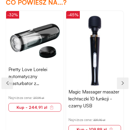
CO POWIESZ NA...?
-32%
-45%
-
Pretty Love Lorelei
automatyczny
masturbator z
obrotowym wnętrzem
Magic Massager masażer
Najniższa cena:
N
łechtaczki 10 funkcji -
217,99 zł
czarny USB
Kup - 244,91 zł
Najniższa cena:
209,90 zł
Kup - 109,89 zł