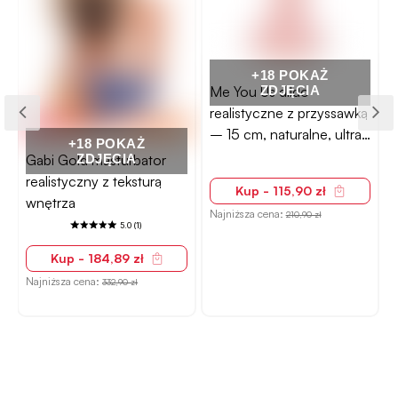
+18 POKAŻ
Me You Us dildo
ZDJĘCIA
-
realistyczne z przyssawką
– 15 cm, naturalne, ultra
+18 POKAŻ
miękkie
Gabi Gold masturbator
ZDJĘCIA
realistyczny z teksturą
Kup - 115,90 zł
wnętrza
Najniższa cena:
210,90 zł
5.0 (1)
Kup - 184,89 zł
Najniższa cena:
332,90 zł
N