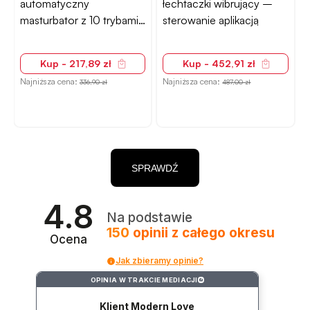
automatyczny
łechtaczki wibrujący –
masturbator z 10 trybami
sterowanie aplikacją
stymulacji
Kup - 217,89 zł
Kup - 452,91 zł
Najniższa cena:
Najniższa cena:
N
336,90 zł
487,00 zł
SPRAWDŹ
4.8
Na podstawie
150
opinii
z całego okresu
Ocena
Jak zbieramy opinie?
OPINIA W TRAKCIE MEDIACJI
?
Klient Modern Love