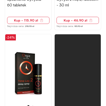
60 tabletek
- 30 ml
Kup - 115,90 zł
Kup - 46,90 zł
Najniższa cena:
218,90 zł
Najniższa cena:
83,90 zł
-24%