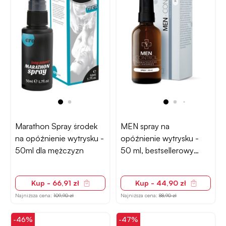
Marathon Spray środek
MEN spray na
na opóźnienie wytrysku -
opóźnienie wytrysku -
50ml dla mężczyzn
50 ml, bestsellerowy
składnik aktywny
Kup - 66,91 zł
Kup - 44,90 zł
Najniższa cena:
109,90 zł
Najniższa cena:
88,90 zł
-46%
-47%