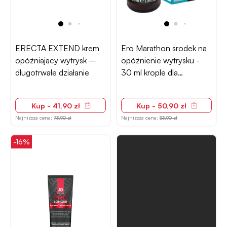
ERECTA EXTEND krem
Ero Marathon środek na
opóźniający wytrysk –
opóźnienie wytrysku -
długotrwałe działanie
30 ml krople dla
mężczyzn
Kup - 41,90 zł
Kup - 50,90 zł
Najniższa cena:
73,90 zł
Najniższa cena:
83,90 zł
-16%