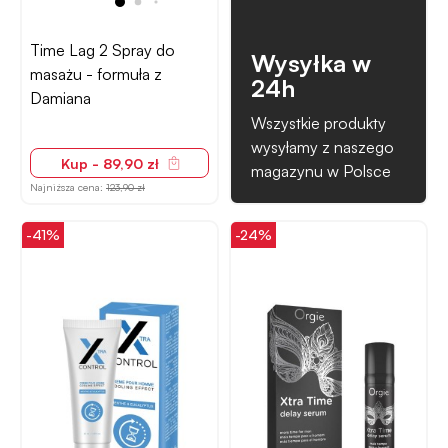
Time Lag 2 Spray do
Wysyłka w
masażu - formuła z
24h
Damiana
Wszystkie produkty
wysyłamy z naszego
Kup - 89,90 zł
magazynu w Polsce
Najniższa cena:
123,90 zł
-41%
-24%