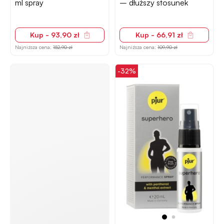
ml spray
– dłuższy stosunek
Kup - 93,90 zł
Kup - 66,91 zł
Najniższa cena:
152,90 zł
Najniższa cena:
109,90 zł
-32%