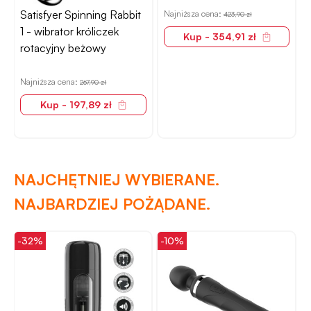
Satisfyer Spinning Rabbit
Najniższa cena:
N
423,90 zł
1 - wibrator króliczek
Kup - 354,91 zł
rotacyjny beżowy
Najniższa cena:
267,90 zł
Kup - 197,89 zł
NAJCHĘTNIEJ WYBIERANE.
NAJBARDZIEJ POŻĄDANE.
-32%
-10%
-