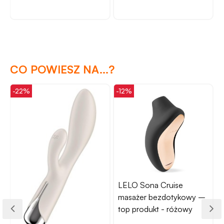
CO POWIESZ NA...?
-22%
-12%
-
LELO Sona Cruise
masażer bezdotykowy –
top produkt - różowy