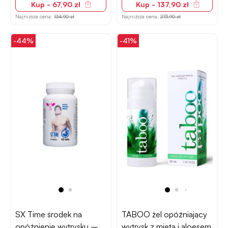
Kup - 67,90 zł
Kup - 137,90 zł
Najniższa cena:
134,90 zł
Najniższa cena:
273,90 zł
-44%
-41%
SX Time środek na
TABOO żel opóźniający
opóźnienie wytrysku –
wytrysk z miętą i aloesem