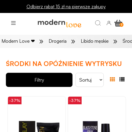
Odbierz rabat 15 zł na pierwsze zakupy
»
»
»
Modern Love
❤
Drogeria
Libido męskie
Środ
ŚRODKI NA OPÓŹNIENIE WYTRYSKU
Filtry
Sortuj
-37%
-37%