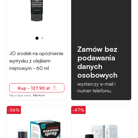
Zamów bez
JO środek na opóźnienie
podawania
wytrysku z olejkiem
danych
miętowym - 60 ml
osobowych
wystarczy e-mail i
Kup - 127,90 zł
numer telefonu.
Najniższa cena:
158,90 zł
-36%
-47%