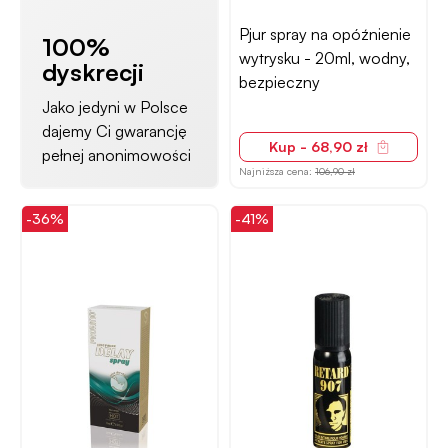
Pjur spray na opóźnienie
100%
wytrysku - 20ml, wodny,
dyskrecji
bezpieczny
Jako jedyni w Polsce
dajemy Ci gwarancję
Kup - 68,90 zł
pełnej anonimowości
Najniższa cena:
106,90 zł
-36%
-41%