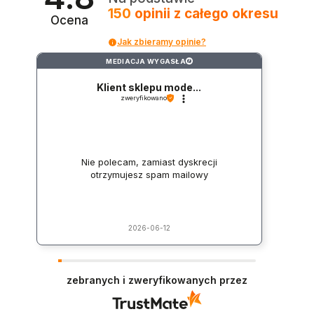
150
opinii
z całego okresu
Ocena
Jak zbieramy opinie?
MEDIACJA WYGASŁA
?
Klient sklepu mode...
zweryfikowano
Nie polecam, zamiast dyskrecji
otrzymujesz spam mailowy
2026-06-12
zebranych i zweryfikowanych przez