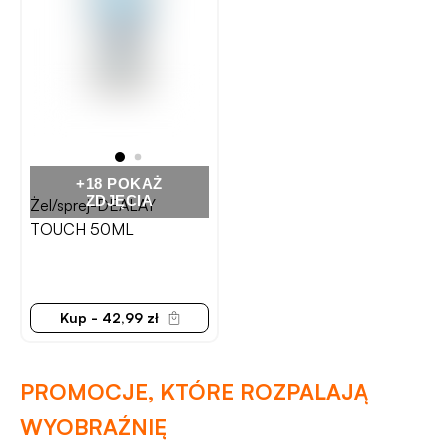
+18 POKAŻ
ZDJĘCIA
Żel/sprej-DEALAY
TOUCH 50ML
Kup - 42,99 zł
PROMOCJE, KTÓRE ROZPALAJĄ
WYOBRAŹNIĘ