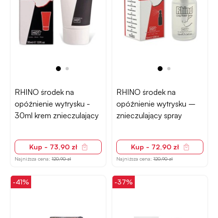
RHINO środek na
RHINO środek na
opóźnienie wytrysku -
opóźnienie wytrysku –
30ml krem znieczulający
znieczulający spray
Kup - 73,90 zł
Kup - 72,90 zł
Najniższa cena:
120,90 zł
Najniższa cena:
120,90 zł
-41%
-37%