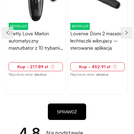
BESTSELLER
BESTSELLER
Pretty Love Marlon
Lovense Domi 2 masażer
automatyczny
łechtaczki wibrujący –
masturbator z 10 trybami
sterowanie aplikacją
stymulacji
Kup - 217,89 zł
Kup - 452,91 zł
Najniższa cena:
Najniższa cena:
N
336,90 zł
487,00 zł
SPRAWDŹ
4.8
Na podstawie