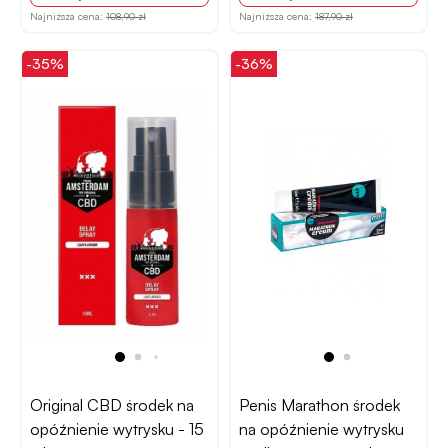
Najniższa cena:
108,90 zł
Najniższa cena:
187,90 zł
-35%
-36%
Original CBD środek na
Penis Marathon środek
opóźnienie wytrysku - 15
na opóźnienie wytrysku