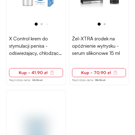
X Control krem do
Żel-XTRA środek na
stymulacji penisa -
opóźnienie wytrysku -
odświeżający, chłodzący
serum silikonowe 15 ml
40 ml
Kup - 41,90 zł
Kup - 70,90 zł
Najniższa cena:
73,90 zł
Najniższa cena:
98,90 zł