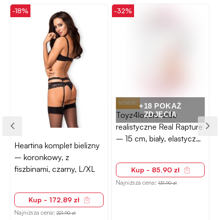
-18%
-32%
-
NOWOŚĆ
+18 POKAŻ
Toyz4lovers dildo
ZDJĘCIA
realistyczne Real Rapture
– 15 cm, biały, elastyczny
Heartina komplet bielizny
i miękki w dotyku
– koronkowy, z
fiszbinami, czarny, L/XL
Kup - 85,90 zł
N
Najniższa cena:
131,90 zł
Kup - 172,89 zł
Najniższa cena:
221,90 zł