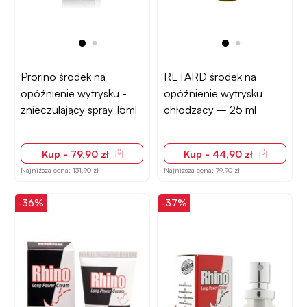
Prorino środek na
RETARD środek na
opóźnienie wytrysku -
opóźnienie wytrysku
znieczulający spray 15ml
chłodzący – 25 ml
Kup - 79,90 zł
Kup - 44,90 zł
Najniższa cena:
131,90 zł
Najniższa cena:
79,90 zł
-36%
-37%