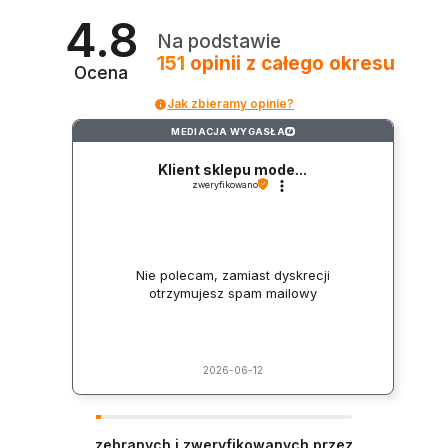
4.8
Na podstawie
151
opinii
z całego okresu
Ocena
Jak zbieramy opinie?
MEDIACJA WYGASŁA
?
Klient sklepu mode...
zweryfikowano
Nie polecam, zamiast dyskrecji
otrzymujesz spam mailowy
2026-06-12
zebranych i zweryfikowanych przez