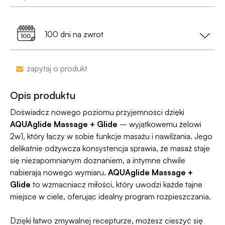
• Na etykiecie znajdzie się
neutralny nadawca
,
kolejny dzień roboczy.
Dostawa do Paczkomatu już od 9,99 zł lub
0 zł
a nie nazwa sklepu;
99% przesyłek dociera następnego dnia!
przy zamówieniu za min. 199 zł
100 dni na zwrot
•
Dyskrecja nawet na wyciągu bankowym
-
nazwa sklepu nie pojawi się na przelewie.
Zakupy bez obaw – jeśli zmienisz zdanie, masz
zapytaj o produkt
100 dni na zwrot. Sam proces jesy niezwykle
Jako jedyni w Polsce dajemy Gwarancję
prosty, ponieważ
jesteśmy uczestnikiem
Dyskrecji — jeśli ją naruszymy, zwrócimy Ci
Opis produktu
programu Wygodne Zwroty®
.
pieniądze 🧡
Doświadcz nowego poziomu przyjemności dzięki
AQUAglide Massage + Glide
– wyjątkowemu żelowi
2w1, który łączy w sobie funkcje masażu i nawilżania. Jego
delikatnie odżywcza konsystencja sprawia, że masaż staje
się niezapomnianym doznaniem, a intymne chwile
nabierają nowego wymiaru.
AQUAglide Massage +
Glide
to wzmacniacz miłości, który uwodzi każde tajne
miejsce w ciele, oferując idealny program rozpieszczania.
Dzięki łatwo zmywalnej recepturze, możesz cieszyć się