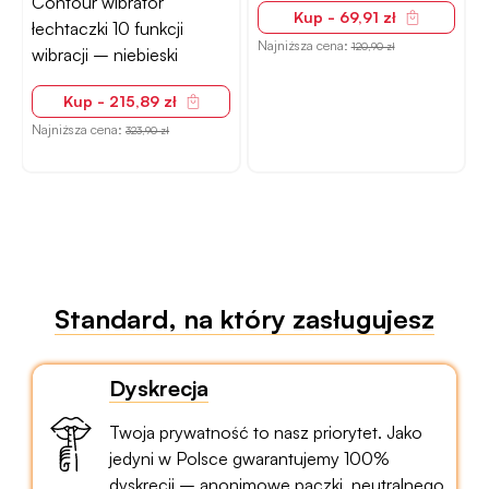
Contour wibrator
Kup - 69,91 zł
łechtaczki 10 funkcji
Najniższa cena:
120,90 zł
wibracji – niebieski
Kup - 215,89 zł
Najniższa cena:
N
323,90 zł
Standard, na który zasługujesz
Dyskrecja
Twoja prywatność to nasz priorytet. Jako
jedyni w Polsce gwarantujemy 100%
dyskrecji – anonimowe paczki, neutralnego