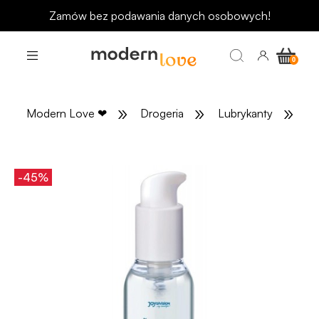
Zamów bez podawania danych osobowych!
»
»
»
Modern Love
❤
Drogeria
Lubrykanty
Lu
-45%