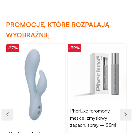
PROMOCJE, KTÓRE ROZPALAJĄ
WYOBRAŹNIĘ
-27%
-39%
-
Pherluxe feromony
męskie, zmysłowy
zapach, spray – 33ml