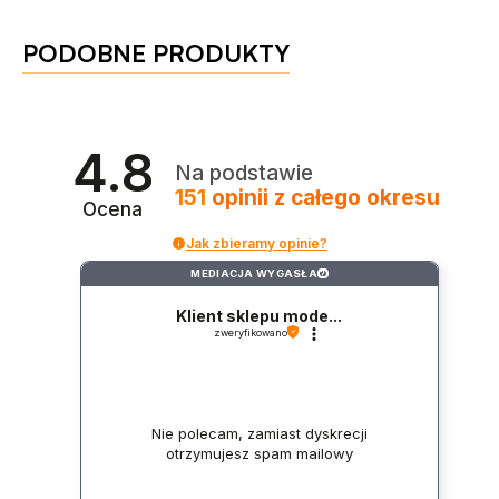
PODOBNE PRODUKTY
4.8
Na podstawie
151
opinii
z całego okresu
Ocena
Jak zbieramy opinie?
MEDIACJA WYGASŁA
?
Klient sklepu mode...
zweryfikowano
Nie polecam, zamiast dyskrecji
otrzymujesz spam mailowy