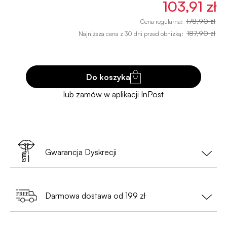
103,91 zł
178,90 zł
Cena regularna:
187,90 zł
Najniższa cena z 30 dni przed obniżką:
Do koszyka
Gwarancja Dyskrecji
Twoja prywatność to nasz priorytet!
Darmowa dostawa od 199 zł
•
Nie musisz podawać danych osobowych
— wystarczy nam tylko e-mail i numer telefonu
Zamów za min. 199 zł i ciesz się
bezpłatną