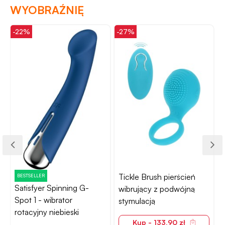
WYOBRAŹNIĘ
-22%
-27%
-
Tickle Brush pierścień
BESTSELLER
Satisfyer Spinning G-
wibrujący z podwójną
N
Spot 1 - wibrator
stymulacją
rotacyjny niebieski
Kup - 133,90 zł