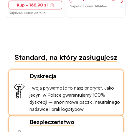
Kup - 168,90 zł
Najniższa cena:
201,90 zł
Najniższa cena:
226,90 zł
Standard, na który zasługujesz
Dyskrecja
Twoja prywatność to nasz priorytet. Jako
jedyni w Polsce gwarantujemy 100%
dyskrecji – anonimowe paczki, neutralnego
nadawcę i brak logotypów.
Bezpieczeństwo