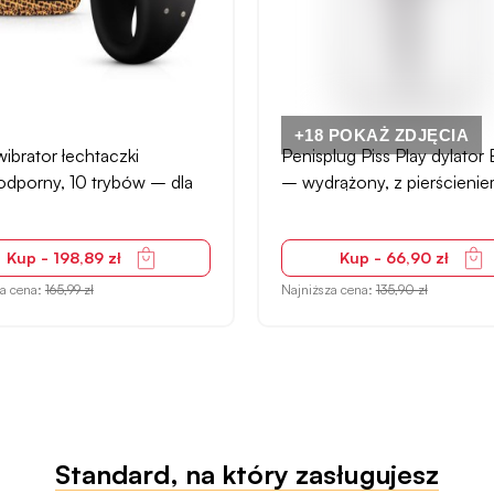
+18 POKAŻ ZDJĘCIA
ibrator łechtaczki
Penisplug Piss Play dylato
dporny, 10 trybów – dla
– wydrążony, z pierścieni
Kup - 198,89 zł
Kup - 66,90 zł
za cena:
165,99 zł
Najniższa cena:
135,90 zł
Standard, na który zasługujesz