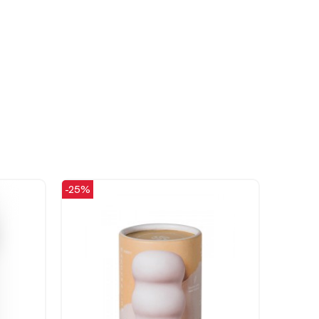
-25%
-48%