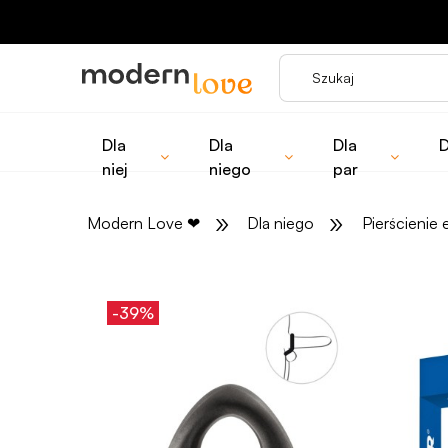
Dla
Dla
Dla
D
niej
niego
par
»
»
Modern Love
❤
Dla niego
Pierścienie 
-39%