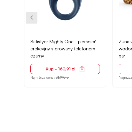
Satisfyer Mighty One - pierścień
Zuna w
.
erekcyjny sterowany telefonem
wodoo
czarny
par
Kup - 160,91 zł
Najniższa cena:
217,90 zł
Najniżs