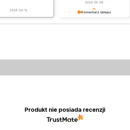
2026-05-08
2026-06-12
Komentarz sklepu
Dziękujemy za pozostawienie nam
tak dobrej opinii. Naszym
priorytetem jest satysfakcja klienta i
Twoja recenzja potwierdza nasze
wysiłki - dziękujemy raz jeszcze i
mamy nadzieję - do szybkiego
zobaczenia!
Produkt nie posiada recenzji