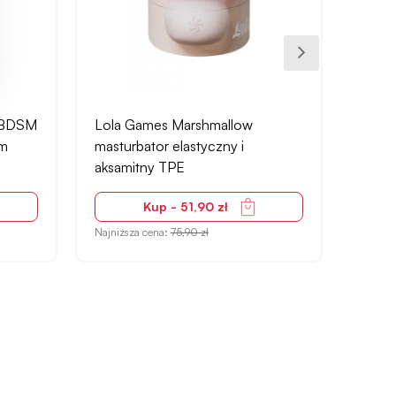
r BDSM
Lola Games Marshmallow
Smell
em
masturbator elastyczny i
drzew
aksamitny TPE
30ml
Kup - 51,90 zł
Najniższa cena:
75,90 zł
Najniżs