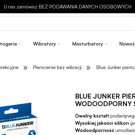
Odbierz rabat 15 zł na pierwsze zakupy
rogeria
Wibratory
Masturbatory
Nowoś
»
»
erekcyjne
Pierścienie bez wibracji
Blue Junker pierś
BLUE JUNKER PI
WODOODPORNY S
Owalny kształt
podwójnego 
Wysokiej jakości silikon
gw
Wodoodporność
umożliwi