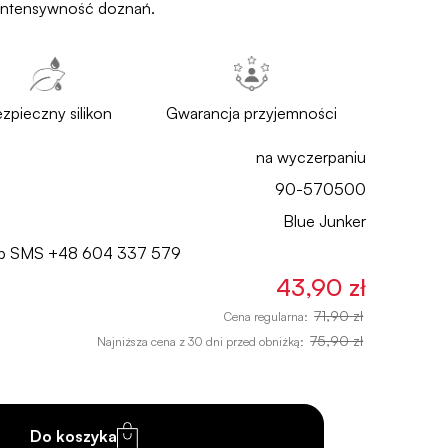
i intensywność doznań.
zpieczny silikon
Gwarancja przyjemności
na wyczerpaniu
90-570500
Blue Junker
lub SMS
+48 604 337 579
43,90 zł
71,90 zł
Cena regularna:
75,90 zł
Najniższa cena z 30 dni przed obniżką:
Do koszyka