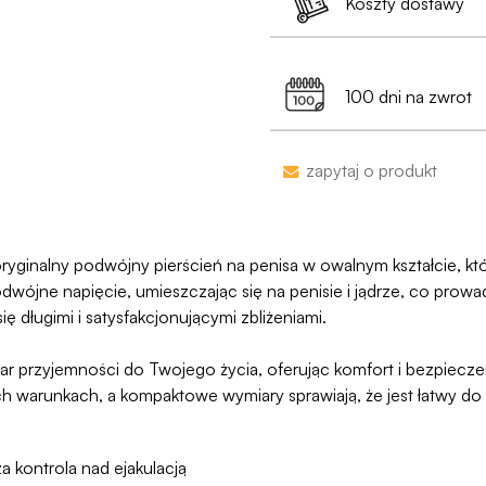
Koszty dostawy
Jest już po 13:00? 
•
Dyskrecja nawet
99% przesyłek doc
Dostawa do Paczkoma
pojawi się na przelew
min. 199 zł
100 dni na zwrot
Jako jedyni w Polsce
naruszymy, zwrócimy
Zakupy bez obaw – je
zapytaj o produkt
proces jesy niezwykl
programu Wygodn
ryginalny podwójny pierścień na penisa w owalnym kształcie, k
podwójne napięcie, umieszczając się na penisie i jądrze, co pro
ię długimi i satysfakcjonującymi zbliżeniami.
r przyjemności do Twojego życia, oferując komfort i bezpiecze
arunkach, a kompaktowe wymiary sprawiają, że jest łatwy do 
a kontrola nad ejakulacją