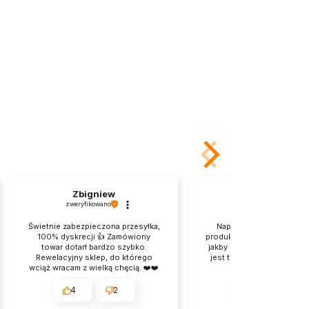
Zbigniew
Maria
zweryfikowano
zweryfikowano
Świetnie zabezpieczona przesyłka,
Naprawdę dobrze zapak
100% dyskrecji 👍️ Zamówiony
produkt. tylko kartonik po
towar dotarł bardzo szybko.
jakby przeszedł jakąś bójk
Rewelacyjny sklep, do którego
jest transport nie Wy. Pro
wciąż wracam z wielką chęcią. ❤️❤️
dla mnie, jest
❤️
przyjemnie.Dziekuje.
4
2
4
2