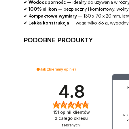
✔
Wodoodporność
– idealny do używania w różn
✔
100% silikon
– bezpieczny i komfortowy, wolny
✔
Kompaktowe wymiary
– 130 x 70 x 20 mm, ła
✔
Lekka konstrukcja
– waga tylko 33 g, wygodny
PODOBNE PRODUKTY
Jak zbieramy opinie?
4.8
151
opinii klientów
Nie
z całego okresu
o
zebranych i