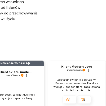
ych warunkach
 od ftalanów
twy do przechowywania
 w użyciu
MEDIACJA WYGASŁA
?
Klient Modern Love
zweryfikowano
Klient sklepu mode...
zweryfikowano
Zostałem świetnie obsłużony.
Brawa dla pracowników. Paczka z
wyglądu jest schludna, zapakowana
solidnie i bezpiecznie.
 polecam, zamiast dyskrecji
trzymujesz spam mailowy
4
2