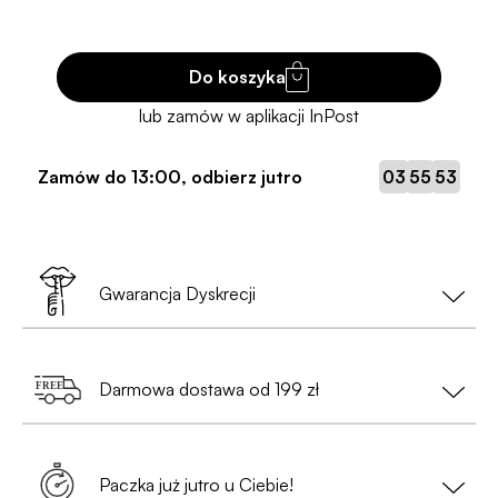
Do koszyka
:
:
Zamów do
13:00
, odbierz jutro
03
55
53
Gwarancja Dyskrecji
Twoja prywatność to nasz priorytet!
Darmowa dostawa od 199 zł
•
Nie musisz podawać danych osobowych
— wystarczy nam tylko e-mail i numer telefonu
Zamów za min. 199 zł i ciesz się
bezpłatną
(przy zamówieniach do Paczkomatów);
dostawą
. Szybko, wygodnie i bez
Paczka już jutro u Ciebie!