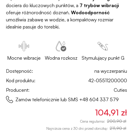
dociera do kluczowych punktów, a
7 trybów wibracji
oferuje różnorodność doznań.
Wodoodporność
umożliwia zabawę w wodzie, a kompaktowy rozmiar
idealnie pasuje do torebki.
Mocne wibracje
Wodna rozkosz
Stymulujący punkt G
Dostępność:
na wyczerpaniu
Kod produktu:
42-05511200000
Producent:
Cuties
Zamów telefonicznie lub SMS
+48 604 337 579
104,91 zł
200,90 zł
Cena regularna:
211,90 zł
Najniższa cena z 30 dni przed obniżką: