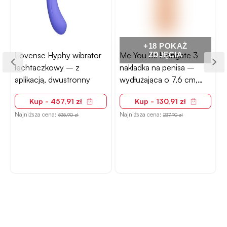
+18 POKAŻ
Lovense Hyphy wibrator
Me You Us Elongate 3
ZDJĘCIA
łechtaczkowy – z
nakładka na penisa –
aplikacją, dwustronny
wydłużająca o 7,6 cm,
TPE
Kup - 457,91 zł
Kup - 130,91 zł
Najniższa cena:
Najniższa cena:
N
535,90 zł
237,90 zł