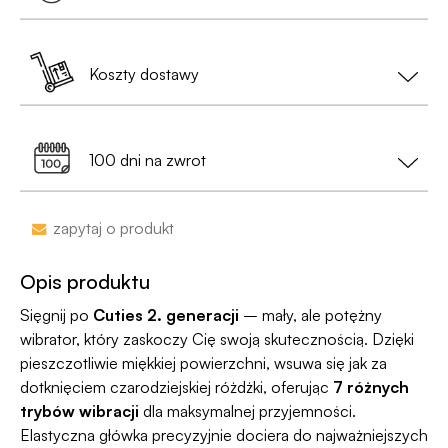
dodatkowych warunków.
•
Paczka będzie całkowicie anonimowa
,
pozbawiona jakichkolwiek logotypów czy
Zamówienia złożone do 13:00 nadajemy tego
oznaczeń;
samego dnia (w dni robocze).
Koszty dostawy
Jest już po 13:00? Zamów teraz – wyślemy w
• Na etykiecie znajdzie się
neutralny nadawca
,
kolejny dzień roboczy.
Dostawa do Paczkomatu już od 9,99 zł lub
0 zł
a nie nazwa sklepu;
99% przesyłek dociera następnego dnia!
przy zamówieniu za min. 199 zł
100 dni na zwrot
•
Dyskrecja nawet na wyciągu bankowym
-
nazwa sklepu nie pojawi się na przelewie.
Zakupy bez obaw – jeśli zmienisz zdanie, masz
zapytaj o produkt
100 dni na zwrot. Sam proces jesy niezwykle
Jako jedyni w Polsce dajemy Gwarancję
prosty, ponieważ
jesteśmy uczestnikiem
Dyskrecji — jeśli ją naruszymy, zwrócimy Ci
Opis produktu
programu Wygodne Zwroty®
.
pieniądze 🧡
Sięgnij po
Cuties 2. generacji
– mały, ale potężny
wibrator, który zaskoczy Cię swoją skutecznością. Dzięki
pieszczotliwie miękkiej powierzchni, wsuwa się jak za
dotknięciem czarodziejskiej różdżki, oferując
7 różnych
trybów wibracji
dla maksymalnej przyjemności.
Elastyczna główka precyzyjnie dociera do najważniejszych