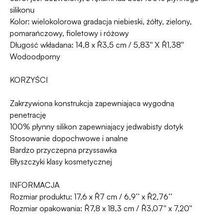
silikonu
Kolor: wielokolorowa gradacja niebieski, żółty, zielony,
pomarańczowy, fioletowy i różowy
Długość wkładana: 14,8 x Ř3,5 cm / 5,83'' X Ř1,38''
Wodoodporny
KORZYŚCI
Zakrzywiona konstrukcja zapewniająca wygodną
penetrację
100% płynny silikon zapewniający jedwabisty dotyk
Stosowanie dopochwowe i analne
Bardzo przyczepna przyssawka
Błyszczyki klasy kosmetycznej
INFORMACJA
Rozmiar produktu: 17,6 x Ř7 cm / 6,9’’ x Ř2,76’’
Rozmiar opakowania: Ř7,8 x 18,3 cm / Ř3,07'' x 7,20''