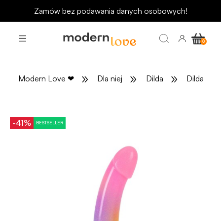
Odbierz rabat 15 zł na pierwsze zakupy
»
»
»
Modern Love
❤
Dla niej
Dilda
Dilda ana
-41%
BESTSELLER