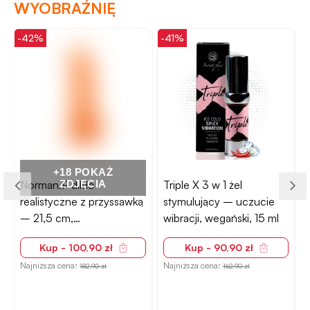
WYOBRAŹNIĘ
-42%
-41%
-
+18 POKAŻ
ń
Norman.P dildo
ZDJĘCIA
Triple X 3 w 1 żel
realistyczne z przyssawką
stymulujący – uczucie
– 21,5 cm,
wibracji, wegański, 15 ml
pomarańczowe, ultra
Kup - 100,90 zł
Kup - 90,90 zł
miękkie
Najniższa cena:
Najniższa cena:
N
182,90 zł
162,90 zł