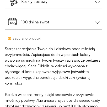
Koszty dostawy
Jest już po 13:00? Zamów teraz – wyślemy w
• Na etykiecie znajdzie się
neutralny nadawca
,
kolejny dzień roboczy.
Dostawa do Paczkomatu już od 9,99 zł lub
0 zł
a nie nazwa sklepu;
99% przesyłek dociera następnego dnia!
przy zamówieniu za min. 199 zł
100 dni na zwrot
•
Dyskrecja nawet na wyciągu bankowym
-
nazwa sklepu nie pojawi się na przelewie.
Zakupy bez obaw – jeśli zmienisz zdanie, masz
zapytaj o produkt
100 dni na zwrot. Sam proces jesy niezwykle
Jako jedyni w Polsce dajemy Gwarancję
prosty, ponieważ
jesteśmy uczestnikiem
Stargazer rozjaśnia Twoje dni i olśniewa noce miłością i
Dyskrecji — jeśli ją naruszymy, zwrócimy Ci
programu Wygodne Zwroty®
.
przyjemnością. Zapierające dech w piersiach kolory
pieniądze 🧡
wywołają uśmiech na Twojej twarzy i sprawią, że będziesz
chciał więcej. Seria Dildolls, w całości wykonana z
płynnego silikonu, zapewnia wyjątkowo jedwabiste
odczucie i wygodną penetrację dzięki zakrzywionej
konstrukcji.
Bardzo wszechstronny dzięki podstawie z przyssawką,
miłośnicy pochwy i/lub anusa znajdą coś dla siebie, każdy
obrót jest dozwolony, z rękami lub bez! 100% płynnego