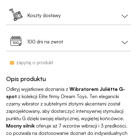
pozbawiona jakichkolwiek logotypów czy
Zamówienia złożone do 13:00 nadajemy tego
oznaczeń;
samego dnia (w dni robocze).
Koszty dostawy
Jest już po 13:00? Zamów teraz – wyślemy w
• Na etykiecie znajdzie się
neutralny nadawca
,
kolejny dzień roboczy.
Dostawa do Paczkomatu już od 9,99 zł lub
0 zł
a nie nazwa sklepu;
99% przesyłek dociera następnego dnia!
przy zamówieniu za min. 199 zł
100 dni na zwrot
•
Dyskrecja nawet na wyciągu bankowym
-
nazwa sklepu nie pojawi się na przelewie.
Zakupy bez obaw – jeśli zmienisz zdanie, masz
zapytaj o produkt
100 dni na zwrot. Sam proces jesy niezwykle
Jako jedyni w Polsce dajemy Gwarancję
prosty, ponieważ
jesteśmy uczestnikiem
Dyskrecji — jeśli ją naruszymy, zwrócimy Ci
Opis produktu
programu Wygodne Zwroty®
.
pieniądze 🧡
Odkryj wyjątkowe doznania z
Wibratorem Juliëtte G-
spot
z kolekcji Elite firmy Dream Toys. Ten elegancki
czarny wibrator z subtelnymi złotymi akcentami został
zaprojektowany, aby dostarczyć intensywnej stymulacji
punktu G dzięki swojej elastycznej, wygiętej końcówce.
Mocny silnik
oferuje aż 7 wzorów wibracji i 3 prędkości,
co pozwala na dostosowanie doznań do indywidualnych