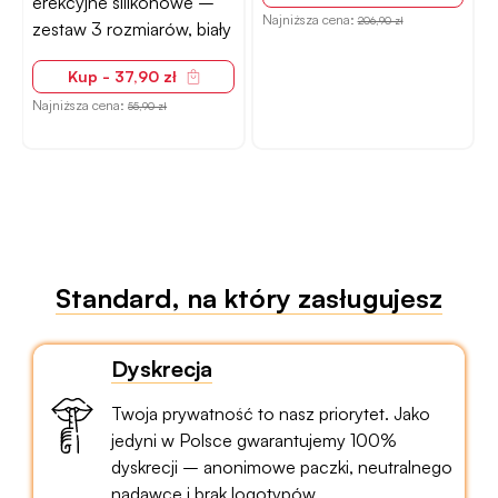
erekcyjne silikonowe –
Najniższa cena:
206,90 zł
zestaw 3 rozmiarów, biały
Kup - 37,90 zł
Najniższa cena:
55,90 zł
N
Standard, na który zasługujesz
Dyskrecja
Twoja prywatność to nasz priorytet. Jako
jedyni w Polsce gwarantujemy 100%
dyskrecji – anonimowe paczki, neutralnego
nadawcę i brak logotypów.