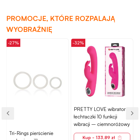
PROMOCJE, KTÓRE ROZPALAJĄ
WYOBRAŹNIĘ
-27%
-32%
-
PRETTY LOVE wibrator
łechtaczki 10 funkcji
wibracji – ciemnoróżowy
Tri-Rings pierścienie
Kup - 133,89 zł