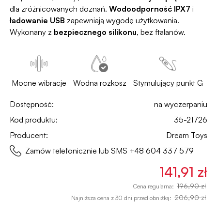
dla zróżnicowanych doznań.
Wodoodporność IPX7
i
ładowanie USB
zapewniają wygodę użytkowania.
Wykonany z
bezpiecznego silikonu
, bez ftalanów.
Mocne wibracje
Wodna rozkosz
Stymulujący punkt G
Dostępność:
na wyczerpaniu
Kod produktu:
35-21726
Producent:
Dream Toys
Zamów telefonicznie lub SMS
+48 604 337 579
141,91 zł
196,90 zł
Cena regularna:
206,90 zł
Najniższa cena z 30 dni przed obniżką: