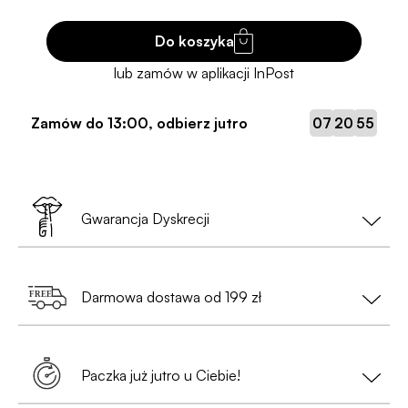
Do koszyka
:
:
Zamów do
13:00
, odbierz jutro
07
20
55
Gwarancja Dyskrecji
Twoja prywatność to nasz priorytet!
Darmowa dostawa od 199 zł
•
Nie musisz podawać danych osobowych
— wystarczy nam tylko e-mail i numer telefonu
Zamów za min. 199 zł i ciesz się
bezpłatną
(przy zamówieniach do Paczkomatów);
dostawą
. Szybko, wygodnie i bez
Paczka już jutro u Ciebie!
dodatkowych warunków.
•
Paczka będzie całkowicie anonimowa
,