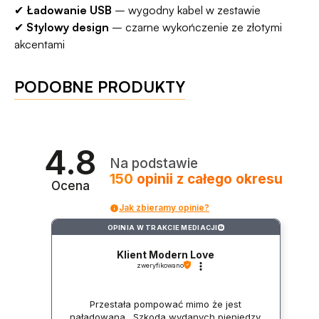
✔
Ładowanie USB
– wygodny kabel w zestawie
✔
Stylowy design
– czarne wykończenie ze złotymi
akcentami
PODOBNE PRODUKTY
4.8
Na podstawie
150
opinii
z całego okresu
Ocena
Jak zbieramy opinie?
OPINIA W TRAKCIE MEDIACJI
?
Klient Modern Love
zweryfikowano
Przestała pompować mimo że jest
naładowana . Szkoda wydanych pieniędzy.