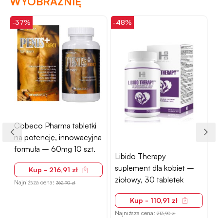
WYOBRAŹNIĘ
-37%
-48%
-
Cobeco Pharma tabletki
na potencję, innowacyjna
formuła – 60mg 10 szt.
Libido Therapy
suplement dla kobiet –
Kup - 216,91 zł
ziołowy, 30 tabletek
Najniższa cena:
362,90 zł
Kup - 110,91 zł
N
Najniższa cena:
213,90 zł