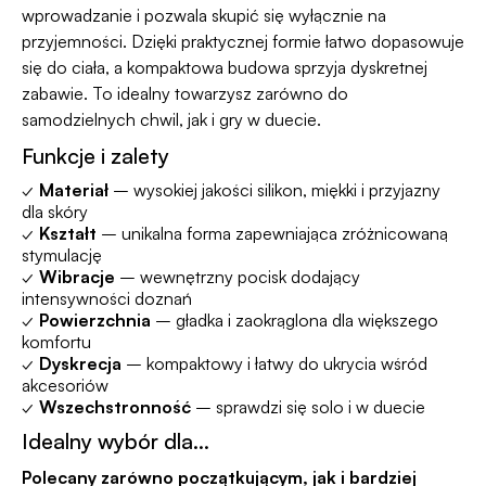
wprowadzanie i pozwala skupić się wyłącznie na
przyjemności. Dzięki praktycznej formie łatwo dopasowuje
się do ciała, a kompaktowa budowa sprzyja dyskretnej
zabawie. To idealny towarzysz zarówno do
samodzielnych chwil, jak i gry w duecie.
Funkcje i zalety
✓
Materiał
– wysokiej jakości silikon, miękki i przyjazny
dla skóry
✓
Kształt
– unikalna forma zapewniająca zróżnicowaną
stymulację
✓
Wibracje
– wewnętrzny pocisk dodający
intensywności doznań
✓
Powierzchnia
– gładka i zaokrąglona dla większego
komfortu
✓
Dyskrecja
– kompaktowy i łatwy do ukrycia wśród
akcesoriów
✓
Wszechstronność
– sprawdzi się solo i w duecie
Idealny wybór dla…
Polecany zarówno początkującym, jak i bardziej