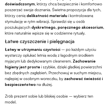
doświadczonym
, którzy chcą bezpiecznie i komfortowo
poszerzać swoje doznania. Świetna propozycja dla tych,
którzy cenią
delikatność materiału
i kontrolowaną
stymulację w rytm wibracji. Sprawdzi się u osób
poszukujących
dyskretnego, poręcznego akcesorium
,
które naturalnie wpisze się w codzienne rytuały.
Łatwe czyszczenie i pielęgnacja
Łatwy w utrzymaniu czystości
– po każdym użyciu
wystarczy opłukać letnią wodą z łagodnym środkiem
myjącym lub dedykowanym cleanerem.
Zachowanie
higieny jest proste
i szybkie, dzięki gładkiej powierzchni
bez zbędnych zagłębień. Przechowuj w suchym miejscu,
najlepiej w osobnym woreczku, by
zachować świeżość i
bezpieczeństwo
na dłużej.
Zrób prezent sobie lub bliskiej osobie – wybierz ten
model.