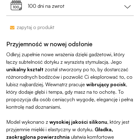
przy zamówieniu za min. 199 zł
100 dni na zwrot
•
Dyskrecja nawet na wyciągu bankowym
-
nazwa sklepu nie pojawi się na przelewie.
Zakupy bez obaw – jeśli zmienisz zdanie, masz
zapytaj o produkt
100 dni na zwrot. Sam proces jesy niezwykle
Jako jedyni w Polsce dajemy Gwarancję
prosty, ponieważ
jesteśmy uczestnikiem
Dyskrecji — jeśli ją naruszymy, zwrócimy Ci
Przyjemność w nowej odsłonie
programu Wygodne Zwroty®
.
pieniądze 🧡
Odkryj zupełnie nowe wrażenia dzięki gadżetowi, który
łączy subtelność dotyku z wyrazistą stymulacją. Jego
unikalny kształt
został stworzony po to, by dostarczać
różnorodnych bodźców i pozwolić Ci eksplorować to, co
lubisz najbardziej. Wewnątrz pracuje
wibrujący pocisk
,
który dodaje głębi i tempa, gdy masz na to ochotę. To
propozycja dla osób ceniących wygodę, elegancję i pełną
kontrolę nad doznaniami.
Model wykonano z
wysokiej jakości silikonu
, który jest
przyjemnie miękki i elastyczny w dotyku.
Gładka,
zaokrąglona powierzchnia
ułatwia komfortowe