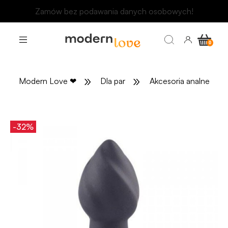
Odbierz rabat 15 zł na pierwsze zakupy
»
»
»
Modern Love
❤
Dla par
Akcesoria analne
-32%