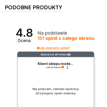
PODOBNE PRODUKTY
4.8
Na podstawie
151
opinii
z całego okresu
Ocena
Jak zbieramy opinie?
MEDIACJA WYGASŁA
?
Klient sklepu mode...
zweryfikowano
Nie polecam, zamiast dyskrecji
otrzymujesz spam mailowy