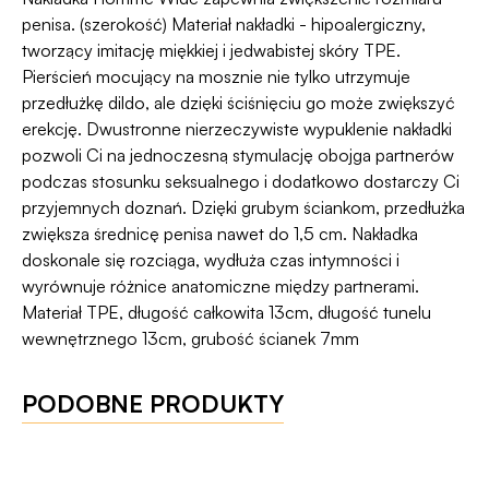
Dyskrecji — jeśli ją naruszymy, zwrócimy Ci
programu Wygodne Zwroty®
.
penisa. (szerokość) Materiał nakładki - hipoalergiczny,
pieniądze 🧡
tworzący imitację miękkiej i jedwabistej skóry TPE.
Pierścień mocujący na mosznie nie tylko utrzymuje
przedłużkę dildo, ale dzięki ściśnięciu go może zwiększyć
erekcję. Dwustronne nierzeczywiste wypuklenie nakładki
pozwoli Ci na jednoczesną stymulację obojga partnerów
podczas stosunku seksualnego i dodatkowo dostarczy Ci
przyjemnych doznań. Dzięki grubym ściankom, przedłużka
zwiększa średnicę penisa nawet do 1,5 cm. Nakładka
doskonale się rozciąga, wydłuża czas intymności i
wyrównuje różnice anatomiczne między partnerami.
Materiał TPE, długość całkowita 13cm, długość tunelu
wewnętrznego 13cm, grubość ścianek 7mm
PODOBNE PRODUKTY