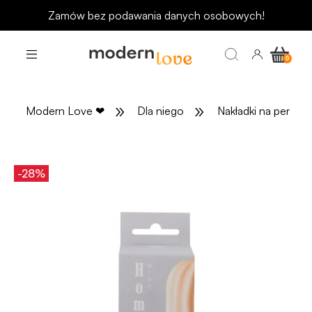
Zamów bez podawania danych osobowych!
»
»
Modern Love
❤
Dla niego
Nakładki na penisa
-28%