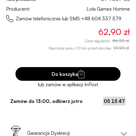
Producent:
Lola Games Homme
Zamów telefonicznie lub SMS
+48 604 337 579
62,90 zł
86,90 zł
Cena regularna:
91,90 zł
Najniższa cena z 30 dni przed obniżką:
Do koszyka
:
:
Zamów do
13:00
, odbierz jutro
05
15
46
Gwarancja Dyskrecji