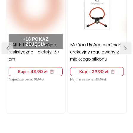
+18 POKAŻ
BAILE Dildo podwójne
ZDJĘCIA
Me You Us Ace pierścień
realistyczne - cielisty, 37
erekcyjny regulowany z
cm
miękkiego silikonu
Kup - 43,90 zł
Kup - 29,90 zł
Najniższa cena:
Najniższa cena:
N
32,99 zł
20,99 zł