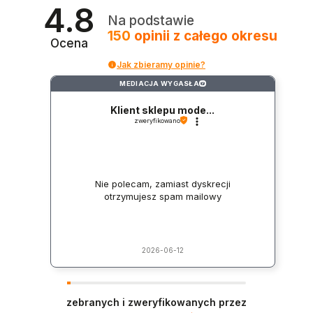
4.8
Na podstawie
150
opinii
z całego okresu
Ocena
Jak zbieramy opinie?
MEDIACJA WYGASŁA
?
Klient sklepu mode...
zweryfikowano
Nie polecam, zamiast dyskrecji
otrzymujesz spam mailowy
2026-06-12
zebranych i zweryfikowanych przez