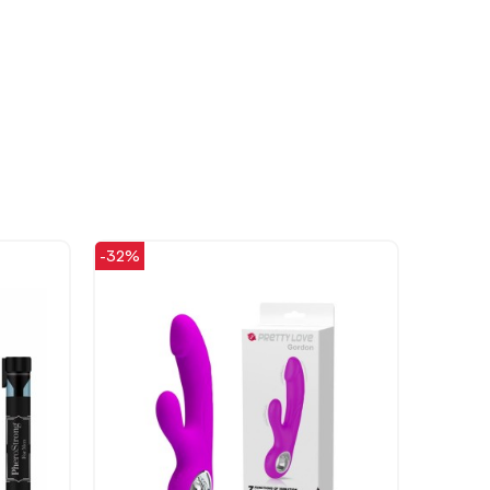
zobaczenia!
-32%
-26%