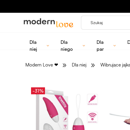
Dla
Dla
Dla
D
niej
niego
par
»
»
Modern Love
❤
Dla niej
Wibrujące jajk
-31%