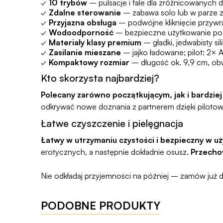
✓
10 trybów
– pulsacje i fale dla zróżnicowanych 
✓
Zdalne sterowanie
– zabawa solo lub w parze z
✓
Przyjazna obsługa
– podwójne kliknięcie przywr
✓
Wodoodporność
– bezpieczne użytkowanie pod 
✓
Materiały klasy premium
– gładki, jedwabisty sil
✓
Zasilanie mieszane
– jajko ładowane; pilot: 2× 
✓
Kompaktowy rozmiar
– długość ok. 9,9 cm, ob
Kto skorzysta najbardziej?
Polecany zarówno początkującym, jak i bardzi
odkrywać nowe doznania z partnerem dzięki pilotow
Łatwe czyszczenie i pielęgnacja
Łatwy w utrzymaniu czystości i bezpieczny w uż
erotycznych, a następnie dokładnie osusz.
Przecho
Nie odkładaj przyjemności na później – zamów już d
PODOBNE PRODUKTY