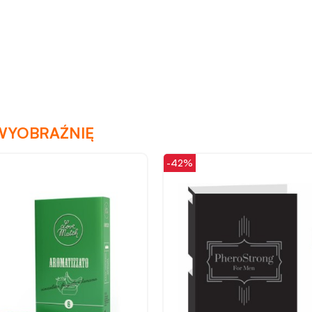
zobaczenia!
WYOBRAŹNIĘ
-42%