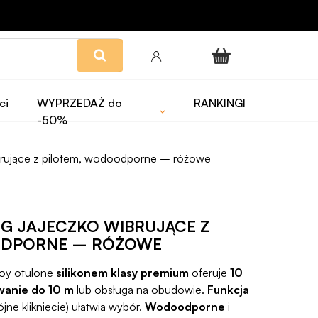
ci
WYPRZEDAŻ do
RANKINGI
-50%
brujące z pilotem, wodoodporne – różowe
GG JAJECZKO WIBRUJĄCE Z
ODPORNE – RÓŻOWE
Joy otulone
silikonem klasy premium
oferuje
10
wanie do 10 m
lub obsługa na obudowie.
Funkcja
ne kliknięcie) ułatwia wybór.
Wodoodporne
i