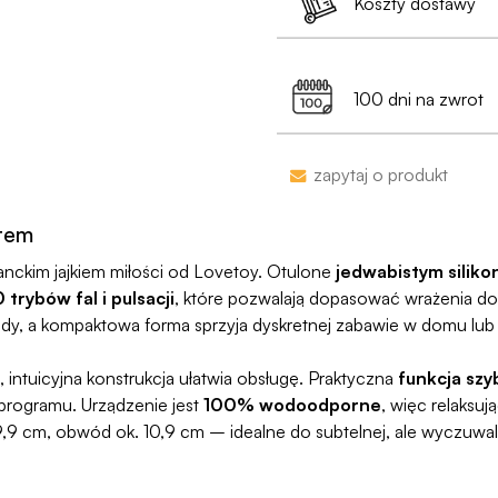
Koszty dostawy
Jest już po 13:00? 
•
Dyskrecja nawet
99% przesyłek doc
Dostawa do Paczkoma
pojawi się na przelew
min. 199 zł
100 dni na zwrot
Jako jedyni w Polsce
naruszymy, zwrócimy
Zakupy bez obaw – je
zapytaj o produkt
proces jesy niezwykl
programu Wygodn
otem
anckim jajkiem miłości od Lovetoy. Otulone
jedwabistym silik
0 trybów fal i pulsacji
, które pozwalają dopasować wrażenia do
ody, a kompaktowa forma sprzyja dyskretnej zabawie w domu lub
 intuicyjna konstrukcja ułatwia obsługę. Praktyczna
funkcja sz
programu. Urządzenie jest
100% wodoodporne
, więc relaksuj
,9 cm, obwód ok. 10,9 cm – idealne do subtelnej, ale wyczuwaln