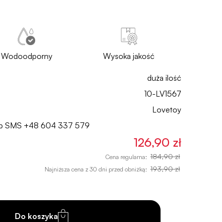
Wodoodporny
Wysoka jakość
duża ilość
10-LV1567
Lovetoy
lub SMS
+48 604 337 579
126,90 zł
184,90 zł
Cena regularna:
193,90 zł
Najniższa cena z 30 dni przed obniżką:
Do koszyka