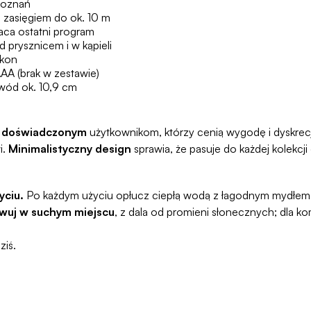
doznań
 zasięgiem do ok. 10 m
aca ostatni program
prysznicem i w kąpieli
ikon
AAA (brak w zestawie)
wód ok. 10,9 cm
ej doświadczonym
użytkownikom, którzy cenią wygodę i dyskrecj
i.
Minimalistyczny design
sprawia, że pasuje do każdej kolekcj
yciu.
Po każdym użyciu opłucz ciepłą wodą z łagodnym mydłem 
wuj w suchym miejscu
, z dala od promieni słonecznych; dla k
ziś.