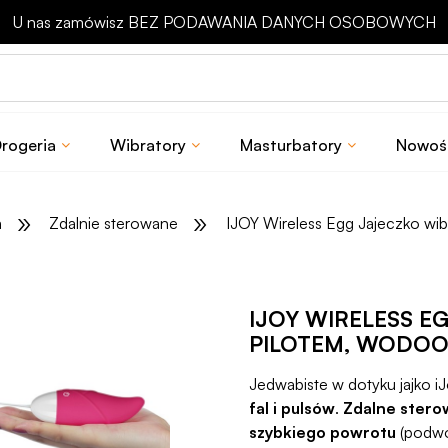
Odbierz rabat 15 zł na pierwsze zakupy
rogeria
Wibratory
Masturbatory
Nowoś
»
»
a
Zdalnie sterowane
IJOY Wireless Egg Jajeczko wi
IJOY WIRELESS E
PILOTEM, WODO
Jedwabiste w dotyku jajko i
fal i pulsów
.
Zdalne stero
szybkiego powrotu
(podwój