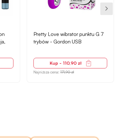
+18
on
Pretty Love wibrator punktu G 7
Natur
ja,
trybów - Gordon USB
reali
z prz
Kup - 110,90 zł
Najniższa cena:
171,90 zł
Najniżs