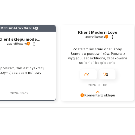
MEDIACJA WYGASŁA
?
Klient Modern Love
zweryfikowano
Klient sklepu mode...
zweryfikowano
Zostałem świetnie obsłużony.
Brawa dla pracowników. Paczka z
wyglądu jest schludna, zapakowana
solidnie i bezpiecznie.
 polecam, zamiast dyskrecji
trzymujesz spam mailowy
4
2
2026-05-08
2026-06-12
Komentarz sklepu
Dziękujemy za pozostawienie nam
tak dobrej opinii. Naszym
priorytetem jest satysfakcja klienta i
Twoja recenzja potwierdza nasze
wysiłki - dziękujemy raz jeszcze i
mamy nadzieję - do szybkiego