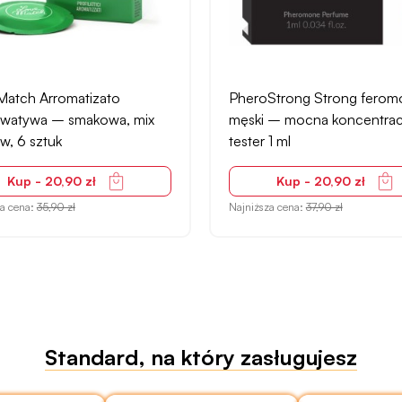
Match Arromatizato
PheroStrong Strong ferom
rwatywa – smakowa, mix
męski – mocna koncentrac
w, 6 sztuk
tester 1 ml
Kup - 20,90 zł
Kup - 20,90 zł
za cena:
35,90 zł
Najniższa cena:
37,90 zł
Standard, na który zasługujesz