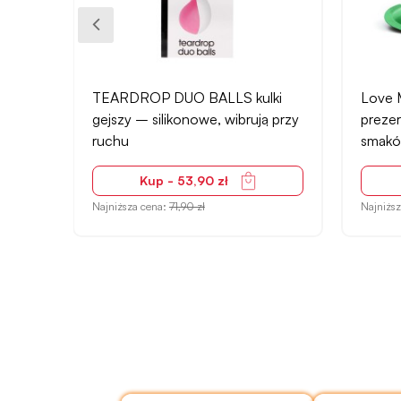
cję,
TEARDROP DUO BALLS kulki
Love 
gejszy – silikonowe, wibrują przy
preze
ruchu
smakó
Kup - 53,90 zł
Najniższa cena:
71,90 zł
Najniżs