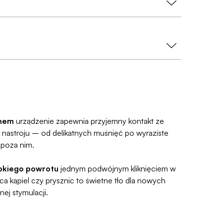
Zamów teraz – wyślemy w kolejny dzień roboczy.
 na wyciągu bankowym
- nazwa sklepu nie
iera następnego dnia!
tu już od 9,99 zł lub
0 zł przy zamówieniu za
ie.
 dajemy Gwarancję Dyskrecji — jeśli ją
 Ci pieniądze 🧡
śli zmienisz zdanie, masz 100 dni na zwrot. Sam
e prosty, ponieważ
jesteśmy uczestnikiem
e Zwroty®
.
onem
urządzenie zapewnia przyjemny kontakt ze
 nastroju – od delikatnych muśnięć po wyraziste
 poza nim.
ybkiego powrotu
jednym podwójnym kliknięciem w
ąca kąpiel czy prysznic to świetne tło dla nowych
ej stymulacji.