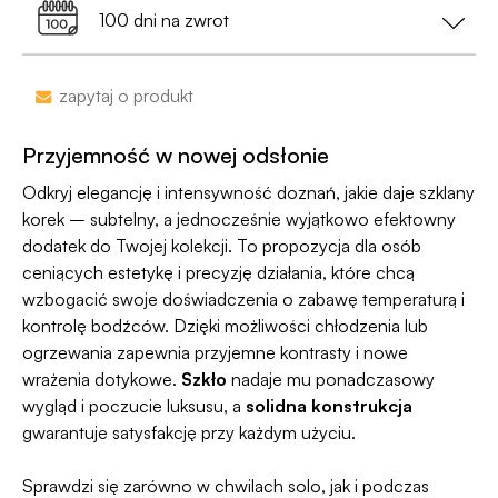
przy zamówieniu za min. 199 zł
100 dni na zwrot
•
Dyskrecja nawet na wyciągu bankowym
-
nazwa sklepu nie pojawi się na przelewie.
Zakupy bez obaw – jeśli zmienisz zdanie, masz
zapytaj o produkt
100 dni na zwrot. Sam proces jesy niezwykle
Jako jedyni w Polsce dajemy Gwarancję
prosty, ponieważ
jesteśmy uczestnikiem
Dyskrecji — jeśli ją naruszymy, zwrócimy Ci
Przyjemność w nowej odsłonie
programu Wygodne Zwroty®
.
pieniądze 🧡
Odkryj elegancję i intensywność doznań, jakie daje szklany
korek – subtelny, a jednocześnie wyjątkowo efektowny
dodatek do Twojej kolekcji. To propozycja dla osób
ceniących estetykę i precyzję działania, które chcą
wzbogacić swoje doświadczenia o zabawę temperaturą i
kontrolę bodźców. Dzięki możliwości chłodzenia lub
ogrzewania zapewnia przyjemne kontrasty i nowe
wrażenia dotykowe.
Szkło
nadaje mu ponadczasowy
wygląd i poczucie luksusu, a
solidna konstrukcja
gwarantuje satysfakcję przy każdym użyciu.
Sprawdzi się zarówno w chwilach solo, jak i podczas