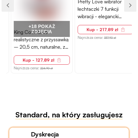
Pretty Love wibrator
łechtaczki 7 funkcji
wibracji - elegancki
design
+18 POKAŻ
Kup - 217,89 zł
King Cock dildo
ZDJĘCIA
Najniższa cena:
337,90 zł
realistyczne z przyssawką
N
– 20,5 cm, naturalne, z
żyłkowaniem
Kup - 127,89 zł
Najniższa cena:
224,90 zł
Standard, na który zasługujesz
Dyskrecja