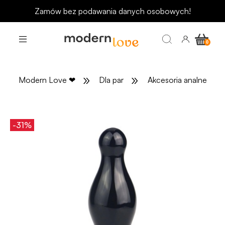
Zamów bez podawania danych osobowych!
»
»
»
Modern Love
❤
Dla par
Akcesoria analne
-31%