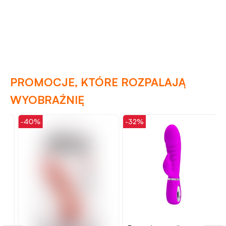
PROMOCJE, KTÓRE ROZPALAJĄ
WYOBRAŹNIĘ
-40%
-32%
-