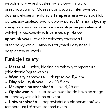
wspólnej gry – jest dyskretny, stylowy i łatwy w
przechowywaniu. Możesz dostosować intensywność
doznań, eksperymentując z
temperaturą
– schłodź lub
ogrzej, aby znaleźć swój ulubiony punkt.
Minimalistyczny
design
sprawia, że świetnie prezentuje się jako element
kolekcji, a pakowanie w
luksusowe pudełko
upominkowe
ułatwia bezpieczny transport i
przechowywanie. Łatwy w utrzymaniu czystości i
bezpieczny w użyciu.
Funkcje i zalety
✓
Materiał
– szkło, idealne do zabawy temperaturą
(chłodzenie/ogrzewanie)
✓
Wymiary całkowite
– długość ok. 11,4 cm
✓
Długość użytkowa
– ok. 10,8 cm
✓
Maksymalna szerokość
– ok. 3,46 cm
✓
Opakowanie
– luksusowe pudełko do bezpiecznego
przechowywania lub na prezent
✓
Uniwersalność
– odpowiedni do eksperymentów z
temperaturą i różnymi scenariuszami