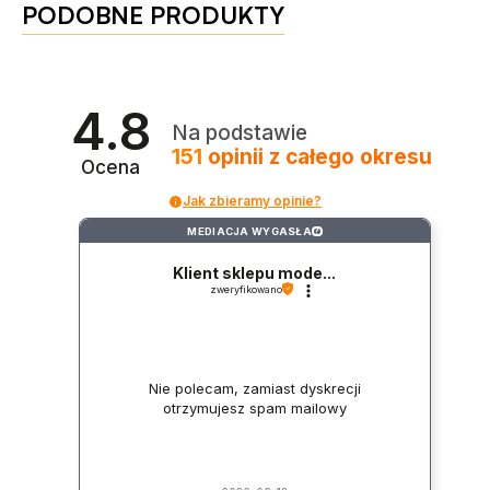
PODOBNE PRODUKTY
4.8
Na podstawie
151
opinii
z całego okresu
Ocena
Jak zbieramy opinie?
MEDIACJA WYGASŁA
?
Klient sklepu mode...
zweryfikowano
Nie polecam, zamiast dyskrecji
otrzymujesz spam mailowy