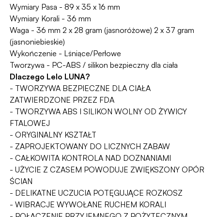
Wymiary Pasa - 89 x 35 x 16 mm
Wymiary Korali - 36 mm
Waga - 36 mm 2 x 28 gram (jasnoróżowe) 2 x 37 gram
(jasnoniebieskie)
Wykończenie - Lśniące/Perłowe
Tworzywa - PC-ABS / silikon bezpieczny dla ciała
Dlaczego Lelo LUNA?
- TWORZYWA BEZPIECZNE DLA CIAŁA
ZATWIERDZONE PRZEZ FDA
- TWORZYWA ABS I SILIKON WOLNY OD ŻYWICY
FTALOWEJ
- ORYGINALNY KSZTAŁT
- ZAPROJEKTOWANY DO LICZNYCH ZABAW
- CAŁKOWITA KONTROLA NAD DOZNANIAMI
- UŻYCIE Z CZASEM POWODUJE ZWIĘKSZONY OPÓR
ŚCIAN
- DELIKATNE UCZUCIA POTĘGUJĄCE ROZKOSZ
- WIBRACJE WYWOŁANE RUCHEM KORALI
- POŁĄCZENIE PRZYJEMNEGO Z POŻYTECZNYM