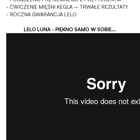
- ĆWICZENIE MIĘŚNI KEGLA – TRWAŁE REZULTATY
- ROCZNA GWARANCJA LELO
LELO LUNA - PIĘKNO SAMO W SOBIE...