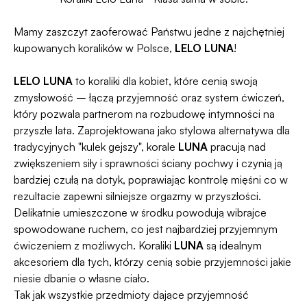
Dyskrecji — jeśli ją naruszymy, zwrócimy Ci
programu Wygodne Zwroty®
.
pieniądze 🧡
Mamy zaszczyt zaoferować Państwu jedne z najchętniej
kupowanych koralików w Polsce,
LELO LUNA
!
LELO LUNA
to koraliki dla kobiet, które cenią swoją
zmysłowość – łączą przyjemność oraz system ćwiczeń,
który pozwala partnerom na rozbudowę intymności na
przyszłe lata. Zaprojektowana jako stylowa alternatywa dla
tradycyjnych "kulek gejszy", korale
LUNA
pracują nad
zwiększeniem siły i sprawności ściany pochwy i czynią ją
bardziej czułą na dotyk, poprawiając kontrolę mięśni co w
rezultacie zapewni silniejsze orgazmy w przyszłości.
Delikatnie umieszczone w środku powodują wibrajce
spowodowane ruchem, co jest najbardziej przyjemnym
ćwiczeniem z możliwych. Koraliki
LUNA
są idealnym
akcesoriem dla tych, którzy cenią sobie przyjemności jakie
niesie dbanie o własne ciało.
Tak jak wszystkie przedmioty dające przyjemność