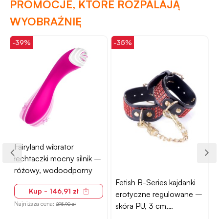
PROMOCJE, KTÓRE ROZPALAJĄ
WYOBRAŹNIĘ
-39%
-35%
-
Fairyland wibrator
łechtaczki mocny silnik –
różowy, wodoodporny
Fetish B-Series kajdanki
Kup - 146,91 zł
erotyczne regulowane –
Najniższa cena:
N
skóra PU, 3 cm,
295,90 zł
czerwone