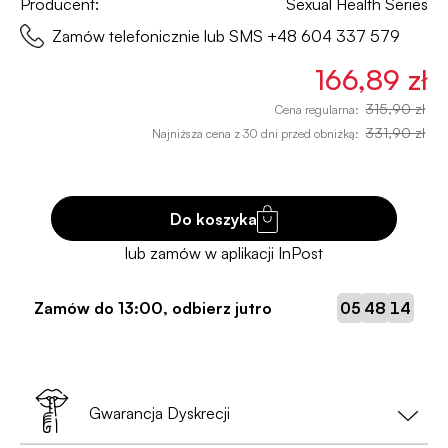
Producent:
Sexual Health Series
Zamów telefonicznie lub SMS
+48 604 337 579
166,89 zł
315,90 zł
Cena regularna:
331,90 zł
Najniższa cena z 30 dni przed obniżką:
Do koszyka
:
:
Zamów do
13:00
, odbierz jutro
05
48
13
Gwarancja Dyskrecji