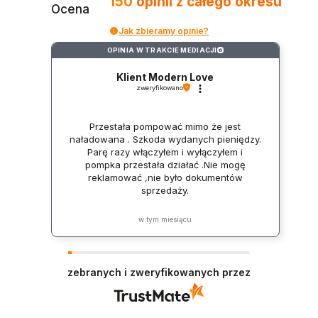
150
opinii
z całego okresu
Ocena
Jak zbieramy opinie?
OPINIA W TRAKCIE MEDIACJI
?
Klient Modern Love
zweryfikowano
Przestała pompować mimo że jest
naładowana . Szkoda wydanych pieniędzy.
Parę razy włączyłem i wyłączyłem i
pompka przestała działać .Nie mogę
reklamować ,nie było dokumentów
sprzedaży.
w tym miesiącu
zebranych i zweryfikowanych przez