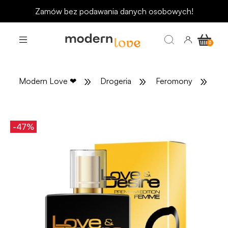
Zamów bez podawania danych osobowych!
»
»
»
Modern Love
❤
Drogeria
Feromony
Fe
-47%