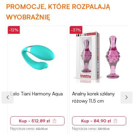
PROMOCJE, KTÓRE ROZPALAJĄ
WYOBRAŹNIĘ
-12%
-31%
-
Lelo Tiani Harmony Aqua
Analny korek szklany
różowy 11.5 cm
Kup - 512,89 zł
Kup - 84,90 zł
Najniższa cena:
Najniższa cena:
612,90 zł
129,90 zł