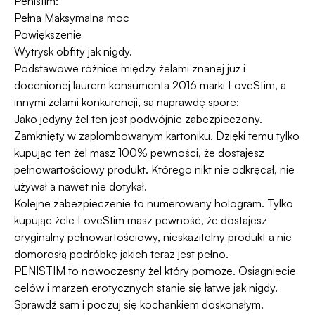
Penistim:
Pełna Maksymalna moc
Powiększenie
Wytrysk obfity jak nigdy.
Podstawowe różnice między żelami znanej już i
docenionej laurem konsumenta 2016 marki LoveStim, a
innymi żelami konkurencji, są naprawdę spore:
Jako jedyny żel ten jest podwójnie zabezpieczony.
Zamknięty w zaplombowanym kartoniku. Dzięki temu tylko
kupując ten żel masz 100% pewności, że dostajesz
pełnowartościowy produkt. Którego nikt nie odkręcał, nie
używał a nawet nie dotykał.
Kolejne zabezpieczenie to numerowany hologram. Tylko
kupując żele LoveStim masz pewność, że dostajesz
oryginalny pełnowartościowy, nieskazitelny produkt a nie
domorosłą podróbkę jakich teraz jest pełno.
PENISTIM to nowoczesny żel który pomoże. Osiągnięcie
celów i marzeń erotycznych stanie się łatwe jak nigdy.
Sprawdź sam i poczuj się kochankiem doskonałym.