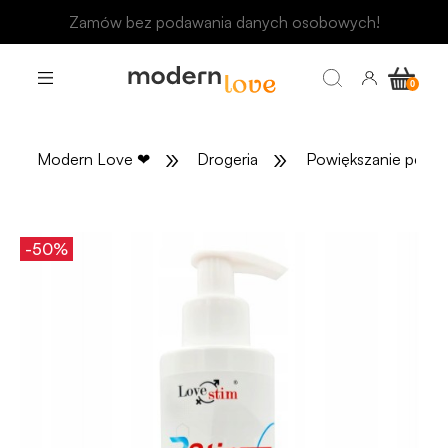
Odbierz rabat 15 zł na pierwsze zakupy
»
»
Modern Love
❤
Drogeria
Powiększanie penis
-50%