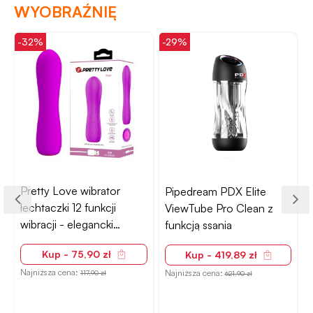
WYOBRAŹNIĘ
-32%
-29%
-
Pretty Love wibrator
Pipedream PDX Elite
łechtaczki 12 funkcji
ViewTube Pro Clean z
wibracji - elegancki
funkcją ssania
design
Kup - 75,90 zł
Kup - 419,89 zł
Najniższa cena:
Najniższa cena:
117,90 zł
621,90 zł
N