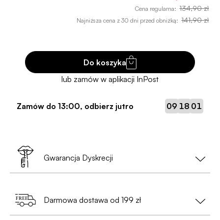
134,90 zł
Cena regularna:
141,90 zł
Najniższa cena z 30 dni przed obniżką:
Do koszyka
:
:
Zamów do
13:00
, odbierz jutro
09
18
01
Gwarancja Dyskrecji
Twoja prywatność to nasz priorytet!
Darmowa dostawa od 199 zł
•
Nie musisz podawać danych osobowych
— wystarczy nam tylko e-mail i numer telefonu