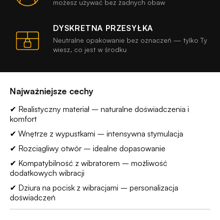
możesz używać bez żadnych obaw
DYSKRETNA PRZESYŁKA
Neutralne opakowanie bez oznaczeń — tylko Ty
wiesz, co jest w środku
Najważniejsze cechy
✔ Realistyczny materiał – naturalne doświadczenia i
komfort
✔ Wnętrze z wypustkami – intensywna stymulacja
✔ Rozciągliwy otwór – idealne dopasowanie
✔ Kompatybilność z wibratorem – możliwość
dodatkowych wibracji
✔ Dziura na pocisk z wibracjami – personalizacja
doświadczeń