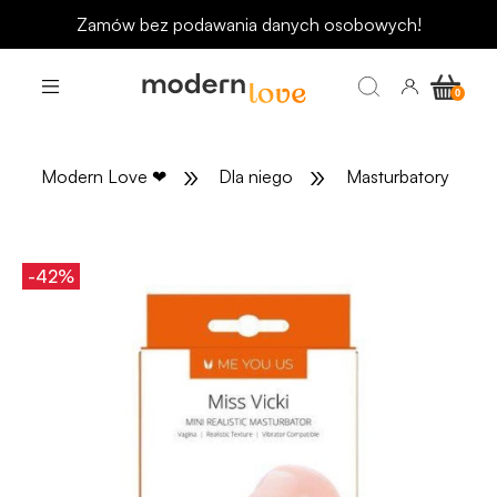
Odbierz rabat 15 zł na pierwsze zakupy
»
»
»
Modern Love
❤
Dla niego
Masturbatory
-42%