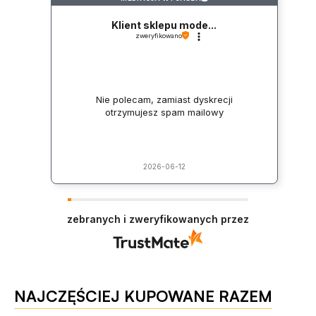
lubrykantow na bazie wody. Nie uzywaj
bezpieczenstwo
produktu z uszkodzona powierzchnia.
Klient sklepu mode...
Podmiot odpowiedzialny
zweryfikowano
ABS - Intimate Distribution (dystrybutor), Handelsweg 1-A, Heiloo, Holandia —
intymate@intimatedistribution.com
Nie polecam, zamiast dyskrecji
otrzymujesz spam mailowy
2026-06-12
zebranych i zweryfikowanych przez
NAJCZĘŚCIEJ KUPOWANE RAZEM