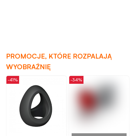
PROMOCJE, KTÓRE ROZPALAJĄ
WYOBRAŹNIĘ
-41%
-34%
-