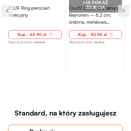
+18 POKAŻ
FLUX Ring pierścień
Ouch! zatyczka analna z
ZDJĘCIA
erekcyjny
klejnotem – 6,2 cm,
srebrna, metalowa
powierzchnia
Kup - 63,90 zł
Kup - 30,90 zł
Najniższa cena:
Najniższa cena:
N
114,90 zł
20,99 zł
Standard, na który zasługujesz